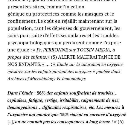
présentées sûres, commel’injection
génique ou protectrices comme les masques et le
confinement. Le coût en rejaillit maintenant sur la
population, tant les dépenses du gouvernement, les
soins pour suite d’effets secondaires et les troubles
psychopathologiques qui perdurent comme l’expose
une étude : «
Pr. PERRONNE sur TOCSIN MEDIA, à
propos des enfants.
» (5) ALERTE MALTRAITANCE DE
NOS ENFANTS. « … : « 𝐸𝑡𝑢𝑑𝑒 𝑠𝑢𝑟 𝑙𝑎 𝑠𝑎𝑡𝑢𝑟𝑎𝑡𝑖𝑜𝑛 𝑒𝑛 𝑜𝑥𝑦𝑔𝑒𝑛𝑒
𝑚𝑒𝑠𝑢𝑟𝑒𝑒 𝑠𝑢𝑟 𝑙𝑒𝑠 𝑒𝑛𝑓𝑎𝑛𝑡𝑠 𝑝𝑜𝑟𝑡𝑎𝑛𝑡 𝑑𝑒𝑠 𝑚𝑎𝑠𝑞𝑢𝑒𝑠 » 𝑝𝑢𝑏𝑙𝑖𝑒𝑒 𝑑𝑎𝑛𝑠
𝐴𝑟𝑐ℎ𝑖𝑣𝑒𝑠 𝑜𝑓 𝑀𝑖𝑐𝑟𝑜𝑏𝑖𝑜𝑙𝑜𝑔𝑦 & 𝐼𝑚𝑚𝑢𝑛𝑜𝑙𝑜𝑔𝑦
𝑫𝒂𝒏𝒔 𝒍’
é
𝒕𝒖𝒅𝒆 : 𝟱𝟲% 𝒅𝒆𝒔 𝒆𝒏𝒇𝒂𝒏𝒕𝒔 𝒔𝒐𝒖𝒇𝒇𝒓𝒂𝒊𝒆𝒏𝒕 𝒅𝒆 𝒕𝒓𝒐𝒖𝒃𝒍𝒆𝒔…
𝒄𝒆𝒑𝒉𝒂𝒍𝒆𝒆𝒔, 𝒇𝒂𝒕𝒊𝒈𝒖𝒆, 𝒗𝒆𝒓𝒕𝒊𝒈𝒆, 𝒊𝒓𝒓𝒊𝒕𝒂𝒃𝒊𝒍𝒊𝒕𝒆, 𝒔𝒂𝒊𝒈𝒏𝒆𝒎𝒆𝒏𝒕𝒔 𝒅𝒆 𝒏𝒆𝒛,
𝒅𝒆𝒎𝒂𝒏𝒈𝒆𝒂𝒊𝒔𝒐𝒏𝒔… 𝒅𝒊𝒇𝒇𝒊𝒄𝒖𝒍𝒕𝒆𝒔 𝒓𝒆𝒔𝒑𝒊𝒓𝒂𝒕𝒐𝒊𝒓𝒆𝒔, 𝒆𝒕𝒄. 𝑳𝒆𝒔 𝒎𝒆𝒔𝒖𝒓𝒆𝒔
à
𝒍’𝒐𝒙𝒚𝒎𝒆𝒕𝒓𝒆 𝒐𝒏𝒕 𝒎𝒐𝒏𝒕𝒓𝒆 𝒒𝒖𝒆 𝟭𝟱% 𝒆𝒕𝒂𝒊𝒆𝒏𝒕 𝒆𝒏 𝒄𝒂𝒓𝒆𝒏𝒄𝒆 𝒅’𝒐𝒙𝒚𝒈𝒆𝒏𝒆
[..], 𝒐𝒏 𝒏𝒆 𝒄𝒐𝒏𝒏𝒂𝒊𝒕 𝒑𝒂𝒔 𝒍𝒆𝒔 𝒄𝒐𝒏𝒔𝒆𝒒𝒖𝒆𝒏𝒄𝒆𝒔
à
𝒍𝒐𝒏𝒈 𝒕𝒆𝒓𝒎𝒆 ! » (6)