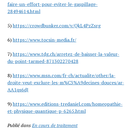
faire-un-effort-pour-eviter-le-gaspillage-
28494614.html
5)
https://crowdbunker.com/v/QkL4PzZsrg
6)
https://www.tocsin-media.fr/
7)
https://www.tdg.ch/arretez-de-baisser-la-valeur-
du-point-tarmed-871302270428
8)
https://www.msn.com/fr-ch/actualite/other/la-
droite-veut-exclure-les-m%C3%A9decines-douces/ar-
AA1qs6dJ
9)
https://www.editions-tredaniel.com/homeopathie-
et-physique-quantique-p-6265.html
Publié dans
En cours de traitement