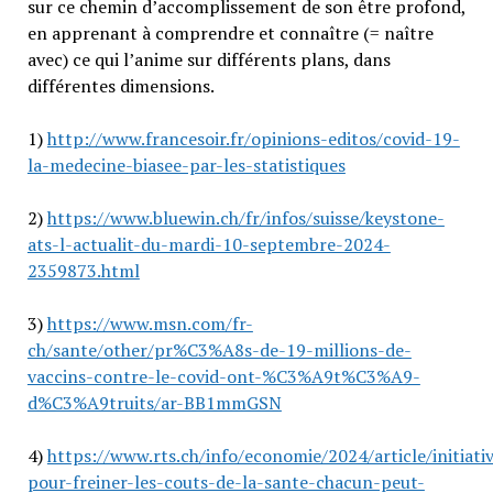
sur ce chemin d’accomplissement de son être profond,
en apprenant à comprendre et connaître (= naître
avec) ce qui l’anime sur différents plans, dans
différentes dimensions.
1)
http://www.francesoir.fr/opinions-editos/covid-19-
la-medecine-biasee-par-les-statistiques
2)
https://www.bluewin.ch/fr/infos/suisse/keystone-
ats-l-actualit-du-mardi-10-septembre-2024-
2359873.html
3)
https://www.msn.com/fr-
ch/sante/other/pr%C3%A8s-de-19-millions-de-
vaccins-contre-le-covid-ont-%C3%A9t%C3%A9-
d%C3%A9truits/ar-BB1mmGSN
4)
https://www.rts.ch/info/economie/2024/article/initiati
pour-freiner-les-couts-de-la-sante-chacun-peut-