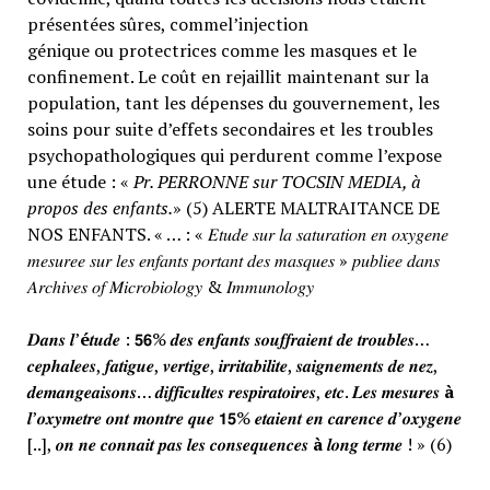
présentées sûres, commel’injection
génique ou protectrices comme les masques et le
confinement. Le coût en rejaillit maintenant sur la
population, tant les dépenses du gouvernement, les
soins pour suite d’effets secondaires et les troubles
psychopathologiques qui perdurent comme l’expose
une étude : «
Pr. PERRONNE sur TOCSIN MEDIA, à
propos des enfants.
» (5) ALERTE MALTRAITANCE DE
NOS ENFANTS. « … : « 𝐸𝑡𝑢𝑑𝑒 𝑠𝑢𝑟 𝑙𝑎 𝑠𝑎𝑡𝑢𝑟𝑎𝑡𝑖𝑜𝑛 𝑒𝑛 𝑜𝑥𝑦𝑔𝑒𝑛𝑒
𝑚𝑒𝑠𝑢𝑟𝑒𝑒 𝑠𝑢𝑟 𝑙𝑒𝑠 𝑒𝑛𝑓𝑎𝑛𝑡𝑠 𝑝𝑜𝑟𝑡𝑎𝑛𝑡 𝑑𝑒𝑠 𝑚𝑎𝑠𝑞𝑢𝑒𝑠 » 𝑝𝑢𝑏𝑙𝑖𝑒𝑒 𝑑𝑎𝑛𝑠
𝐴𝑟𝑐ℎ𝑖𝑣𝑒𝑠 𝑜𝑓 𝑀𝑖𝑐𝑟𝑜𝑏𝑖𝑜𝑙𝑜𝑔𝑦 & 𝐼𝑚𝑚𝑢𝑛𝑜𝑙𝑜𝑔𝑦
𝑫𝒂𝒏𝒔 𝒍’
é
𝒕𝒖𝒅𝒆 : 𝟱𝟲% 𝒅𝒆𝒔 𝒆𝒏𝒇𝒂𝒏𝒕𝒔 𝒔𝒐𝒖𝒇𝒇𝒓𝒂𝒊𝒆𝒏𝒕 𝒅𝒆 𝒕𝒓𝒐𝒖𝒃𝒍𝒆𝒔…
𝒄𝒆𝒑𝒉𝒂𝒍𝒆𝒆𝒔, 𝒇𝒂𝒕𝒊𝒈𝒖𝒆, 𝒗𝒆𝒓𝒕𝒊𝒈𝒆, 𝒊𝒓𝒓𝒊𝒕𝒂𝒃𝒊𝒍𝒊𝒕𝒆, 𝒔𝒂𝒊𝒈𝒏𝒆𝒎𝒆𝒏𝒕𝒔 𝒅𝒆 𝒏𝒆𝒛,
𝒅𝒆𝒎𝒂𝒏𝒈𝒆𝒂𝒊𝒔𝒐𝒏𝒔… 𝒅𝒊𝒇𝒇𝒊𝒄𝒖𝒍𝒕𝒆𝒔 𝒓𝒆𝒔𝒑𝒊𝒓𝒂𝒕𝒐𝒊𝒓𝒆𝒔, 𝒆𝒕𝒄. 𝑳𝒆𝒔 𝒎𝒆𝒔𝒖𝒓𝒆𝒔
à
𝒍’𝒐𝒙𝒚𝒎𝒆𝒕𝒓𝒆 𝒐𝒏𝒕 𝒎𝒐𝒏𝒕𝒓𝒆 𝒒𝒖𝒆 𝟭𝟱% 𝒆𝒕𝒂𝒊𝒆𝒏𝒕 𝒆𝒏 𝒄𝒂𝒓𝒆𝒏𝒄𝒆 𝒅’𝒐𝒙𝒚𝒈𝒆𝒏𝒆
[..], 𝒐𝒏 𝒏𝒆 𝒄𝒐𝒏𝒏𝒂𝒊𝒕 𝒑𝒂𝒔 𝒍𝒆𝒔 𝒄𝒐𝒏𝒔𝒆𝒒𝒖𝒆𝒏𝒄𝒆𝒔
à
𝒍𝒐𝒏𝒈 𝒕𝒆𝒓𝒎𝒆 ! » (6)