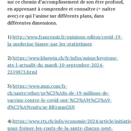
sur ce chemin d’accomplissement de son être profond,
en apprenant à comprendre et connaître (= naître
avec) ce qui l’anime sur différents plans, dans
différentes dimensions.
1)
http://www.francesoir.fr/opinions-editos/covid-19-
la-medecine-biasee-par-les-statistiques
2)
https://www.bluewin.ch/fr/infos/suisse/keystone-
ats-l-actualit-du-mardi-10-septembre-2024-
2359873.html
3)
https://www.msn.com/fr-
ch/sante/other/pr%C3%A8s-de-19-millions-de-
vaccins-contre-le-covid-ont-%C3%A9t%C3%A9-
d%C3%A9truits/ar-BB1mmGSN
4)
https://www.rts.ch/info/economie/2024/article/initiati
pour-freiner-les-couts-de-la-sante-chacun-peut-