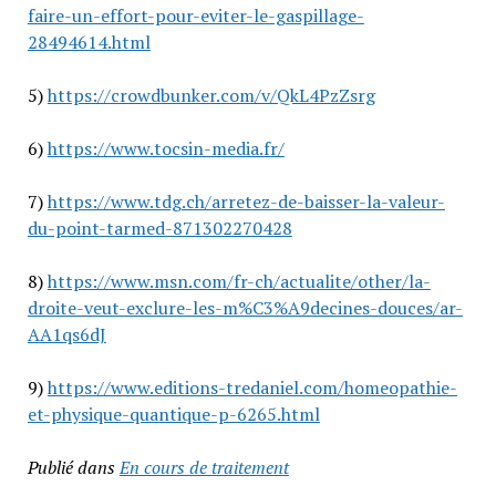
faire-un-effort-pour-eviter-le-gaspillage-
28494614.html
5)
https://crowdbunker.com/v/QkL4PzZsrg
6)
https://www.tocsin-media.fr/
7)
https://www.tdg.ch/arretez-de-baisser-la-valeur-
du-point-tarmed-871302270428
8)
https://www.msn.com/fr-ch/actualite/other/la-
droite-veut-exclure-les-m%C3%A9decines-douces/ar-
AA1qs6dJ
9)
https://www.editions-tredaniel.com/homeopathie-
et-physique-quantique-p-6265.html
Publié dans
En cours de traitement