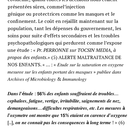
présentées sûres, commel’injection
génique ou protectrices comme les masques et le
confinement. Le coût en rejaillit maintenant sur la
population, tant les dépenses du gouvernement, les
soins pour suite d’effets secondaires et les troubles
psychopathologiques qui perdurent comme l’expose
une étude : «
Pr. PERRONNE sur TOCSIN MEDIA, à
propos des enfants.
» (5) ALERTE MALTRAITANCE DE
NOS ENFANTS. « … : « 𝐸𝑡𝑢𝑑𝑒 𝑠𝑢𝑟 𝑙𝑎 𝑠𝑎𝑡𝑢𝑟𝑎𝑡𝑖𝑜𝑛 𝑒𝑛 𝑜𝑥𝑦𝑔𝑒𝑛𝑒
𝑚𝑒𝑠𝑢𝑟𝑒𝑒 𝑠𝑢𝑟 𝑙𝑒𝑠 𝑒𝑛𝑓𝑎𝑛𝑡𝑠 𝑝𝑜𝑟𝑡𝑎𝑛𝑡 𝑑𝑒𝑠 𝑚𝑎𝑠𝑞𝑢𝑒𝑠 » 𝑝𝑢𝑏𝑙𝑖𝑒𝑒 𝑑𝑎𝑛𝑠
𝐴𝑟𝑐ℎ𝑖𝑣𝑒𝑠 𝑜𝑓 𝑀𝑖𝑐𝑟𝑜𝑏𝑖𝑜𝑙𝑜𝑔𝑦 & 𝐼𝑚𝑚𝑢𝑛𝑜𝑙𝑜𝑔𝑦
𝑫𝒂𝒏𝒔 𝒍’
é
𝒕𝒖𝒅𝒆 : 𝟱𝟲% 𝒅𝒆𝒔 𝒆𝒏𝒇𝒂𝒏𝒕𝒔 𝒔𝒐𝒖𝒇𝒇𝒓𝒂𝒊𝒆𝒏𝒕 𝒅𝒆 𝒕𝒓𝒐𝒖𝒃𝒍𝒆𝒔…
𝒄𝒆𝒑𝒉𝒂𝒍𝒆𝒆𝒔, 𝒇𝒂𝒕𝒊𝒈𝒖𝒆, 𝒗𝒆𝒓𝒕𝒊𝒈𝒆, 𝒊𝒓𝒓𝒊𝒕𝒂𝒃𝒊𝒍𝒊𝒕𝒆, 𝒔𝒂𝒊𝒈𝒏𝒆𝒎𝒆𝒏𝒕𝒔 𝒅𝒆 𝒏𝒆𝒛,
𝒅𝒆𝒎𝒂𝒏𝒈𝒆𝒂𝒊𝒔𝒐𝒏𝒔… 𝒅𝒊𝒇𝒇𝒊𝒄𝒖𝒍𝒕𝒆𝒔 𝒓𝒆𝒔𝒑𝒊𝒓𝒂𝒕𝒐𝒊𝒓𝒆𝒔, 𝒆𝒕𝒄. 𝑳𝒆𝒔 𝒎𝒆𝒔𝒖𝒓𝒆𝒔
à
𝒍’𝒐𝒙𝒚𝒎𝒆𝒕𝒓𝒆 𝒐𝒏𝒕 𝒎𝒐𝒏𝒕𝒓𝒆 𝒒𝒖𝒆 𝟭𝟱% 𝒆𝒕𝒂𝒊𝒆𝒏𝒕 𝒆𝒏 𝒄𝒂𝒓𝒆𝒏𝒄𝒆 𝒅’𝒐𝒙𝒚𝒈𝒆𝒏𝒆
[..], 𝒐𝒏 𝒏𝒆 𝒄𝒐𝒏𝒏𝒂𝒊𝒕 𝒑𝒂𝒔 𝒍𝒆𝒔 𝒄𝒐𝒏𝒔𝒆𝒒𝒖𝒆𝒏𝒄𝒆𝒔
à
𝒍𝒐𝒏𝒈 𝒕𝒆𝒓𝒎𝒆 ! » (6)