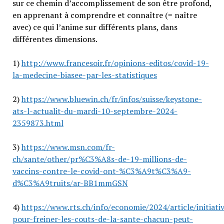
sur ce chemin d’accomplissement de son être profond,
en apprenant à comprendre et connaître (= naître
avec) ce qui l’anime sur différents plans, dans
différentes dimensions.
1)
http://www.francesoir.fr/opinions-editos/covid-19-
la-medecine-biasee-par-les-statistiques
2)
https://www.bluewin.ch/fr/infos/suisse/keystone-
ats-l-actualit-du-mardi-10-septembre-2024-
2359873.html
3)
https://www.msn.com/fr-
ch/sante/other/pr%C3%A8s-de-19-millions-de-
vaccins-contre-le-covid-ont-%C3%A9t%C3%A9-
d%C3%A9truits/ar-BB1mmGSN
4)
https://www.rts.ch/info/economie/2024/article/initiati
pour-freiner-les-couts-de-la-sante-chacun-peut-