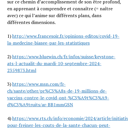
sur ce chemin d’accomplissement de son être profond,
en apprenant à comprendre et connaître (= naître
avec) ce qui l’anime sur différents plans, dans
différentes dimensions.
1)
http://www.francesoir.fr/opinions-editos/covid-19-
la-medecine-biasee-par-les-statistiques
2)
https://www.bluewin.ch/fr/infos/suisse/keystone-
ats-l-actualit-du-mardi-10-septembre-2024-
2359873.html
3)
https://www.msn.com/fr-
ch/sante/other/pr%C3%A8s-de-19-millions-de-
vaccins-contre-le-covid-ont-%C3%A9t%C3%A9-
d%C3%A9truits/ar-BB1mmGSN
4)
https://www.rts.ch/info/economie/2024/article/initiati
pour-freiner-les-couts-de-la-sante-chacun-peut-