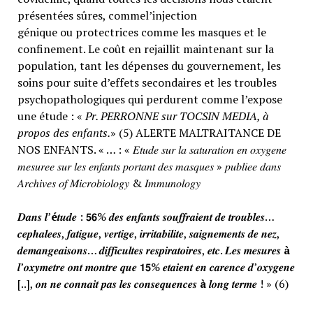
présentées sûres, commel’injection
génique ou protectrices comme les masques et le
confinement. Le coût en rejaillit maintenant sur la
population, tant les dépenses du gouvernement, les
soins pour suite d’effets secondaires et les troubles
psychopathologiques qui perdurent comme l’expose
une étude : «
Pr. PERRONNE sur TOCSIN MEDIA, à
propos des enfants.
» (5) ALERTE MALTRAITANCE DE
NOS ENFANTS. « … : « 𝐸𝑡𝑢𝑑𝑒 𝑠𝑢𝑟 𝑙𝑎 𝑠𝑎𝑡𝑢𝑟𝑎𝑡𝑖𝑜𝑛 𝑒𝑛 𝑜𝑥𝑦𝑔𝑒𝑛𝑒
𝑚𝑒𝑠𝑢𝑟𝑒𝑒 𝑠𝑢𝑟 𝑙𝑒𝑠 𝑒𝑛𝑓𝑎𝑛𝑡𝑠 𝑝𝑜𝑟𝑡𝑎𝑛𝑡 𝑑𝑒𝑠 𝑚𝑎𝑠𝑞𝑢𝑒𝑠 » 𝑝𝑢𝑏𝑙𝑖𝑒𝑒 𝑑𝑎𝑛𝑠
𝐴𝑟𝑐ℎ𝑖𝑣𝑒𝑠 𝑜𝑓 𝑀𝑖𝑐𝑟𝑜𝑏𝑖𝑜𝑙𝑜𝑔𝑦 & 𝐼𝑚𝑚𝑢𝑛𝑜𝑙𝑜𝑔𝑦
𝑫𝒂𝒏𝒔 𝒍’
é
𝒕𝒖𝒅𝒆 : 𝟱𝟲% 𝒅𝒆𝒔 𝒆𝒏𝒇𝒂𝒏𝒕𝒔 𝒔𝒐𝒖𝒇𝒇𝒓𝒂𝒊𝒆𝒏𝒕 𝒅𝒆 𝒕𝒓𝒐𝒖𝒃𝒍𝒆𝒔…
𝒄𝒆𝒑𝒉𝒂𝒍𝒆𝒆𝒔, 𝒇𝒂𝒕𝒊𝒈𝒖𝒆, 𝒗𝒆𝒓𝒕𝒊𝒈𝒆, 𝒊𝒓𝒓𝒊𝒕𝒂𝒃𝒊𝒍𝒊𝒕𝒆, 𝒔𝒂𝒊𝒈𝒏𝒆𝒎𝒆𝒏𝒕𝒔 𝒅𝒆 𝒏𝒆𝒛,
𝒅𝒆𝒎𝒂𝒏𝒈𝒆𝒂𝒊𝒔𝒐𝒏𝒔… 𝒅𝒊𝒇𝒇𝒊𝒄𝒖𝒍𝒕𝒆𝒔 𝒓𝒆𝒔𝒑𝒊𝒓𝒂𝒕𝒐𝒊𝒓𝒆𝒔, 𝒆𝒕𝒄. 𝑳𝒆𝒔 𝒎𝒆𝒔𝒖𝒓𝒆𝒔
à
𝒍’𝒐𝒙𝒚𝒎𝒆𝒕𝒓𝒆 𝒐𝒏𝒕 𝒎𝒐𝒏𝒕𝒓𝒆 𝒒𝒖𝒆 𝟭𝟱% 𝒆𝒕𝒂𝒊𝒆𝒏𝒕 𝒆𝒏 𝒄𝒂𝒓𝒆𝒏𝒄𝒆 𝒅’𝒐𝒙𝒚𝒈𝒆𝒏𝒆
[..], 𝒐𝒏 𝒏𝒆 𝒄𝒐𝒏𝒏𝒂𝒊𝒕 𝒑𝒂𝒔 𝒍𝒆𝒔 𝒄𝒐𝒏𝒔𝒆𝒒𝒖𝒆𝒏𝒄𝒆𝒔
à
𝒍𝒐𝒏𝒈 𝒕𝒆𝒓𝒎𝒆 ! » (6)