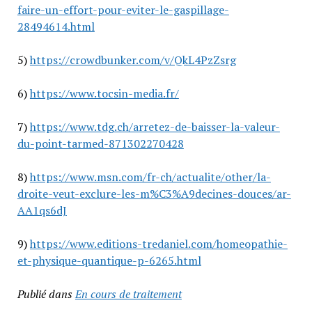
faire-un-effort-pour-eviter-le-gaspillage-
28494614.html
5)
https://crowdbunker.com/v/QkL4PzZsrg
6)
https://www.tocsin-media.fr/
7)
https://www.tdg.ch/arretez-de-baisser-la-valeur-
du-point-tarmed-871302270428
8)
https://www.msn.com/fr-ch/actualite/other/la-
droite-veut-exclure-les-m%C3%A9decines-douces/ar-
AA1qs6dJ
9)
https://www.editions-tredaniel.com/homeopathie-
et-physique-quantique-p-6265.html
Publié dans
En cours de traitement