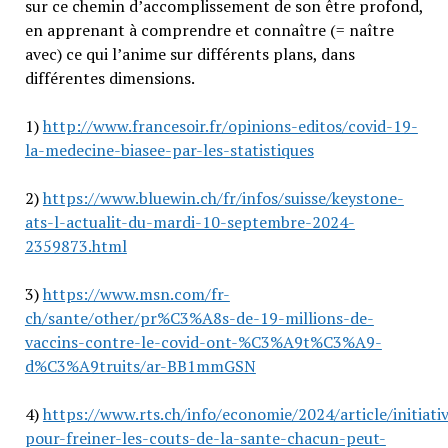
sur ce chemin d’accomplissement de son être profond,
en apprenant à comprendre et connaître (= naître
avec) ce qui l’anime sur différents plans, dans
différentes dimensions.
1)
http://www.francesoir.fr/opinions-editos/covid-19-
la-medecine-biasee-par-les-statistiques
2)
https://www.bluewin.ch/fr/infos/suisse/keystone-
ats-l-actualit-du-mardi-10-septembre-2024-
2359873.html
3)
https://www.msn.com/fr-
ch/sante/other/pr%C3%A8s-de-19-millions-de-
vaccins-contre-le-covid-ont-%C3%A9t%C3%A9-
d%C3%A9truits/ar-BB1mmGSN
4)
https://www.rts.ch/info/economie/2024/article/initiati
pour-freiner-les-couts-de-la-sante-chacun-peut-