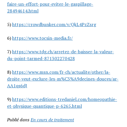
faire-un-effort-pour-eviter-le-gaspillage-
28494614.html
5)
https://crowdbunker.com/v/QkL4PzZsrg
6)
https://www.tocsin-media.fr/
7)
https://www.tdg.ch/arretez-de-baisser-la-valeur-
du-point-tarmed-871302270428
8)
https://www.msn.com/fr-ch/actualite/other/la-
droite-veut-exclure-les-m%C3%A9decines-douces/ar-
AA1qs6dJ
9)
https://www.editions-tredaniel.com/homeopathie-
et-physique-quantique-p-6265.html
Publié dans
En cours de traitement