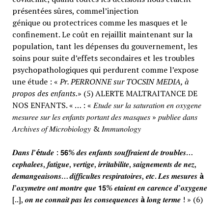
présentées sûres, commel’injection
génique ou protectrices comme les masques et le
confinement. Le coût en rejaillit maintenant sur la
population, tant les dépenses du gouvernement, les
soins pour suite d’effets secondaires et les troubles
psychopathologiques qui perdurent comme l’expose
une étude : «
Pr. PERRONNE sur TOCSIN MEDIA, à
propos des enfants.
» (5) ALERTE MALTRAITANCE DE
NOS ENFANTS. « … : « 𝐸𝑡𝑢𝑑𝑒 𝑠𝑢𝑟 𝑙𝑎 𝑠𝑎𝑡𝑢𝑟𝑎𝑡𝑖𝑜𝑛 𝑒𝑛 𝑜𝑥𝑦𝑔𝑒𝑛𝑒
𝑚𝑒𝑠𝑢𝑟𝑒𝑒 𝑠𝑢𝑟 𝑙𝑒𝑠 𝑒𝑛𝑓𝑎𝑛𝑡𝑠 𝑝𝑜𝑟𝑡𝑎𝑛𝑡 𝑑𝑒𝑠 𝑚𝑎𝑠𝑞𝑢𝑒𝑠 » 𝑝𝑢𝑏𝑙𝑖𝑒𝑒 𝑑𝑎𝑛𝑠
𝐴𝑟𝑐ℎ𝑖𝑣𝑒𝑠 𝑜𝑓 𝑀𝑖𝑐𝑟𝑜𝑏𝑖𝑜𝑙𝑜𝑔𝑦 & 𝐼𝑚𝑚𝑢𝑛𝑜𝑙𝑜𝑔𝑦
𝑫𝒂𝒏𝒔 𝒍’
é
𝒕𝒖𝒅𝒆 : 𝟱𝟲% 𝒅𝒆𝒔 𝒆𝒏𝒇𝒂𝒏𝒕𝒔 𝒔𝒐𝒖𝒇𝒇𝒓𝒂𝒊𝒆𝒏𝒕 𝒅𝒆 𝒕𝒓𝒐𝒖𝒃𝒍𝒆𝒔…
𝒄𝒆𝒑𝒉𝒂𝒍𝒆𝒆𝒔, 𝒇𝒂𝒕𝒊𝒈𝒖𝒆, 𝒗𝒆𝒓𝒕𝒊𝒈𝒆, 𝒊𝒓𝒓𝒊𝒕𝒂𝒃𝒊𝒍𝒊𝒕𝒆, 𝒔𝒂𝒊𝒈𝒏𝒆𝒎𝒆𝒏𝒕𝒔 𝒅𝒆 𝒏𝒆𝒛,
𝒅𝒆𝒎𝒂𝒏𝒈𝒆𝒂𝒊𝒔𝒐𝒏𝒔… 𝒅𝒊𝒇𝒇𝒊𝒄𝒖𝒍𝒕𝒆𝒔 𝒓𝒆𝒔𝒑𝒊𝒓𝒂𝒕𝒐𝒊𝒓𝒆𝒔, 𝒆𝒕𝒄. 𝑳𝒆𝒔 𝒎𝒆𝒔𝒖𝒓𝒆𝒔
à
𝒍’𝒐𝒙𝒚𝒎𝒆𝒕𝒓𝒆 𝒐𝒏𝒕 𝒎𝒐𝒏𝒕𝒓𝒆 𝒒𝒖𝒆 𝟭𝟱% 𝒆𝒕𝒂𝒊𝒆𝒏𝒕 𝒆𝒏 𝒄𝒂𝒓𝒆𝒏𝒄𝒆 𝒅’𝒐𝒙𝒚𝒈𝒆𝒏𝒆
[..], 𝒐𝒏 𝒏𝒆 𝒄𝒐𝒏𝒏𝒂𝒊𝒕 𝒑𝒂𝒔 𝒍𝒆𝒔 𝒄𝒐𝒏𝒔𝒆𝒒𝒖𝒆𝒏𝒄𝒆𝒔
à
𝒍𝒐𝒏𝒈 𝒕𝒆𝒓𝒎𝒆 ! » (6)