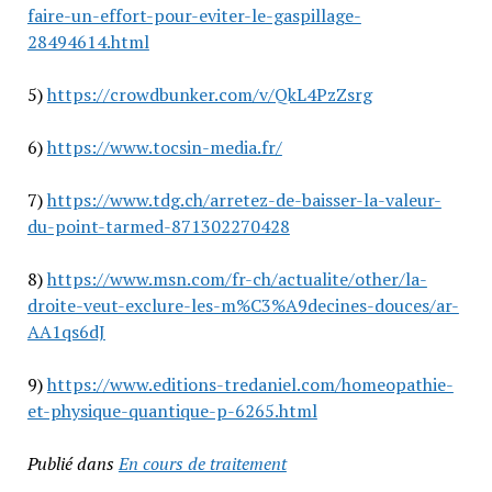
faire-un-effort-pour-eviter-le-gaspillage-
28494614.html
5)
https://crowdbunker.com/v/QkL4PzZsrg
6)
https://www.tocsin-media.fr/
7)
https://www.tdg.ch/arretez-de-baisser-la-valeur-
du-point-tarmed-871302270428
8)
https://www.msn.com/fr-ch/actualite/other/la-
droite-veut-exclure-les-m%C3%A9decines-douces/ar-
AA1qs6dJ
9)
https://www.editions-tredaniel.com/homeopathie-
et-physique-quantique-p-6265.html
Publié dans
En cours de traitement