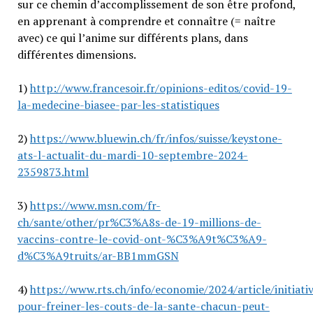
sur ce chemin d’accomplissement de son être profond,
en apprenant à comprendre et connaître (= naître
avec) ce qui l’anime sur différents plans, dans
différentes dimensions.
1)
http://www.francesoir.fr/opinions-editos/covid-19-
la-medecine-biasee-par-les-statistiques
2)
https://www.bluewin.ch/fr/infos/suisse/keystone-
ats-l-actualit-du-mardi-10-septembre-2024-
2359873.html
3)
https://www.msn.com/fr-
ch/sante/other/pr%C3%A8s-de-19-millions-de-
vaccins-contre-le-covid-ont-%C3%A9t%C3%A9-
d%C3%A9truits/ar-BB1mmGSN
4)
https://www.rts.ch/info/economie/2024/article/initiati
pour-freiner-les-couts-de-la-sante-chacun-peut-