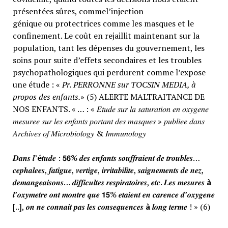
présentées sûres, commel’injection
génique ou protectrices comme les masques et le
confinement. Le coût en rejaillit maintenant sur la
population, tant les dépenses du gouvernement, les
soins pour suite d’effets secondaires et les troubles
psychopathologiques qui perdurent comme l’expose
une étude : «
Pr. PERRONNE sur TOCSIN MEDIA, à
propos des enfants.
» (5) ALERTE MALTRAITANCE DE
NOS ENFANTS. « … : « 𝐸𝑡𝑢𝑑𝑒 𝑠𝑢𝑟 𝑙𝑎 𝑠𝑎𝑡𝑢𝑟𝑎𝑡𝑖𝑜𝑛 𝑒𝑛 𝑜𝑥𝑦𝑔𝑒𝑛𝑒
𝑚𝑒𝑠𝑢𝑟𝑒𝑒 𝑠𝑢𝑟 𝑙𝑒𝑠 𝑒𝑛𝑓𝑎𝑛𝑡𝑠 𝑝𝑜𝑟𝑡𝑎𝑛𝑡 𝑑𝑒𝑠 𝑚𝑎𝑠𝑞𝑢𝑒𝑠 » 𝑝𝑢𝑏𝑙𝑖𝑒𝑒 𝑑𝑎𝑛𝑠
𝐴𝑟𝑐ℎ𝑖𝑣𝑒𝑠 𝑜𝑓 𝑀𝑖𝑐𝑟𝑜𝑏𝑖𝑜𝑙𝑜𝑔𝑦 & 𝐼𝑚𝑚𝑢𝑛𝑜𝑙𝑜𝑔𝑦
𝑫𝒂𝒏𝒔 𝒍’
é
𝒕𝒖𝒅𝒆 : 𝟱𝟲% 𝒅𝒆𝒔 𝒆𝒏𝒇𝒂𝒏𝒕𝒔 𝒔𝒐𝒖𝒇𝒇𝒓𝒂𝒊𝒆𝒏𝒕 𝒅𝒆 𝒕𝒓𝒐𝒖𝒃𝒍𝒆𝒔…
𝒄𝒆𝒑𝒉𝒂𝒍𝒆𝒆𝒔, 𝒇𝒂𝒕𝒊𝒈𝒖𝒆, 𝒗𝒆𝒓𝒕𝒊𝒈𝒆, 𝒊𝒓𝒓𝒊𝒕𝒂𝒃𝒊𝒍𝒊𝒕𝒆, 𝒔𝒂𝒊𝒈𝒏𝒆𝒎𝒆𝒏𝒕𝒔 𝒅𝒆 𝒏𝒆𝒛,
𝒅𝒆𝒎𝒂𝒏𝒈𝒆𝒂𝒊𝒔𝒐𝒏𝒔… 𝒅𝒊𝒇𝒇𝒊𝒄𝒖𝒍𝒕𝒆𝒔 𝒓𝒆𝒔𝒑𝒊𝒓𝒂𝒕𝒐𝒊𝒓𝒆𝒔, 𝒆𝒕𝒄. 𝑳𝒆𝒔 𝒎𝒆𝒔𝒖𝒓𝒆𝒔
à
𝒍’𝒐𝒙𝒚𝒎𝒆𝒕𝒓𝒆 𝒐𝒏𝒕 𝒎𝒐𝒏𝒕𝒓𝒆 𝒒𝒖𝒆 𝟭𝟱% 𝒆𝒕𝒂𝒊𝒆𝒏𝒕 𝒆𝒏 𝒄𝒂𝒓𝒆𝒏𝒄𝒆 𝒅’𝒐𝒙𝒚𝒈𝒆𝒏𝒆
[..], 𝒐𝒏 𝒏𝒆 𝒄𝒐𝒏𝒏𝒂𝒊𝒕 𝒑𝒂𝒔 𝒍𝒆𝒔 𝒄𝒐𝒏𝒔𝒆𝒒𝒖𝒆𝒏𝒄𝒆𝒔
à
𝒍𝒐𝒏𝒈 𝒕𝒆𝒓𝒎𝒆 ! » (6)