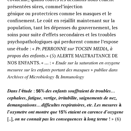
présentées sûres, commel’injection
génique ou protectrices comme les masques et le
confinement. Le coût en rejaillit maintenant sur la
population, tant les dépenses du gouvernement, les
soins pour suite d’effets secondaires et les troubles
psychopathologiques qui perdurent comme l’expose
une étude : «
Pr. PERRONNE sur TOCSIN MEDIA, à
propos des enfants.
» (5) ALERTE MALTRAITANCE DE
NOS ENFANTS. « … : « 𝐸𝑡𝑢𝑑𝑒 𝑠𝑢𝑟 𝑙𝑎 𝑠𝑎𝑡𝑢𝑟𝑎𝑡𝑖𝑜𝑛 𝑒𝑛 𝑜𝑥𝑦𝑔𝑒𝑛𝑒
𝑚𝑒𝑠𝑢𝑟𝑒𝑒 𝑠𝑢𝑟 𝑙𝑒𝑠 𝑒𝑛𝑓𝑎𝑛𝑡𝑠 𝑝𝑜𝑟𝑡𝑎𝑛𝑡 𝑑𝑒𝑠 𝑚𝑎𝑠𝑞𝑢𝑒𝑠 » 𝑝𝑢𝑏𝑙𝑖𝑒𝑒 𝑑𝑎𝑛𝑠
𝐴𝑟𝑐ℎ𝑖𝑣𝑒𝑠 𝑜𝑓 𝑀𝑖𝑐𝑟𝑜𝑏𝑖𝑜𝑙𝑜𝑔𝑦 & 𝐼𝑚𝑚𝑢𝑛𝑜𝑙𝑜𝑔𝑦
𝑫𝒂𝒏𝒔 𝒍’
é
𝒕𝒖𝒅𝒆 : 𝟱𝟲% 𝒅𝒆𝒔 𝒆𝒏𝒇𝒂𝒏𝒕𝒔 𝒔𝒐𝒖𝒇𝒇𝒓𝒂𝒊𝒆𝒏𝒕 𝒅𝒆 𝒕𝒓𝒐𝒖𝒃𝒍𝒆𝒔…
𝒄𝒆𝒑𝒉𝒂𝒍𝒆𝒆𝒔, 𝒇𝒂𝒕𝒊𝒈𝒖𝒆, 𝒗𝒆𝒓𝒕𝒊𝒈𝒆, 𝒊𝒓𝒓𝒊𝒕𝒂𝒃𝒊𝒍𝒊𝒕𝒆, 𝒔𝒂𝒊𝒈𝒏𝒆𝒎𝒆𝒏𝒕𝒔 𝒅𝒆 𝒏𝒆𝒛,
𝒅𝒆𝒎𝒂𝒏𝒈𝒆𝒂𝒊𝒔𝒐𝒏𝒔… 𝒅𝒊𝒇𝒇𝒊𝒄𝒖𝒍𝒕𝒆𝒔 𝒓𝒆𝒔𝒑𝒊𝒓𝒂𝒕𝒐𝒊𝒓𝒆𝒔, 𝒆𝒕𝒄. 𝑳𝒆𝒔 𝒎𝒆𝒔𝒖𝒓𝒆𝒔
à
𝒍’𝒐𝒙𝒚𝒎𝒆𝒕𝒓𝒆 𝒐𝒏𝒕 𝒎𝒐𝒏𝒕𝒓𝒆 𝒒𝒖𝒆 𝟭𝟱% 𝒆𝒕𝒂𝒊𝒆𝒏𝒕 𝒆𝒏 𝒄𝒂𝒓𝒆𝒏𝒄𝒆 𝒅’𝒐𝒙𝒚𝒈𝒆𝒏𝒆
[..], 𝒐𝒏 𝒏𝒆 𝒄𝒐𝒏𝒏𝒂𝒊𝒕 𝒑𝒂𝒔 𝒍𝒆𝒔 𝒄𝒐𝒏𝒔𝒆𝒒𝒖𝒆𝒏𝒄𝒆𝒔
à
𝒍𝒐𝒏𝒈 𝒕𝒆𝒓𝒎𝒆 ! » (6)