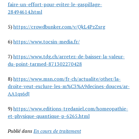
faire-un-effort-pour-eviter-le-gaspillage-
28494614.html
5)
https://crowdbunker.com/v/QkL4PzZsrg
6)
https://www.tocsin-media.fr/
7)
https://www.tdg.ch/arretez-de-baisser-la-valeur-
du-point-tarmed-871302270428
8)
https://www.msn.com/fr-ch/actualite/other/la-
droite-veut-exclure-les-m%C3%A9decines-douces/ar-
AA1qs6dJ
9)
https://www.editions-tredaniel.com/homeopathie-
et-physique-quantique-p-6265.html
Publié dans
En cours de traitement