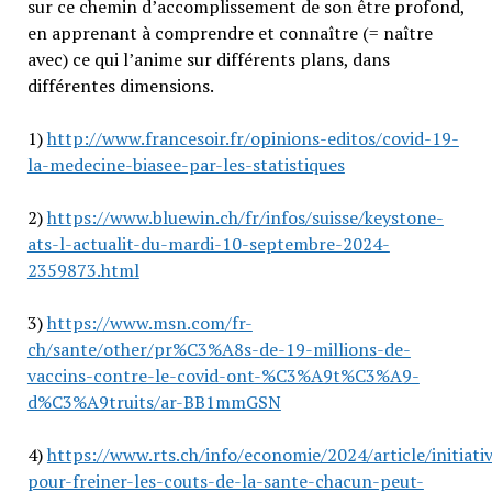
sur ce chemin d’accomplissement de son être profond,
en apprenant à comprendre et connaître (= naître
avec) ce qui l’anime sur différents plans, dans
différentes dimensions.
1)
http://www.francesoir.fr/opinions-editos/covid-19-
la-medecine-biasee-par-les-statistiques
2)
https://www.bluewin.ch/fr/infos/suisse/keystone-
ats-l-actualit-du-mardi-10-septembre-2024-
2359873.html
3)
https://www.msn.com/fr-
ch/sante/other/pr%C3%A8s-de-19-millions-de-
vaccins-contre-le-covid-ont-%C3%A9t%C3%A9-
d%C3%A9truits/ar-BB1mmGSN
4)
https://www.rts.ch/info/economie/2024/article/initiati
pour-freiner-les-couts-de-la-sante-chacun-peut-