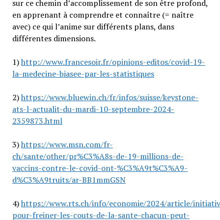
sur ce chemin d’accomplissement de son être profond,
en apprenant à comprendre et connaître (= naître
avec) ce qui l’anime sur différents plans, dans
différentes dimensions.
1)
http://www.francesoir.fr/opinions-editos/covid-19-
la-medecine-biasee-par-les-statistiques
2)
https://www.bluewin.ch/fr/infos/suisse/keystone-
ats-l-actualit-du-mardi-10-septembre-2024-
2359873.html
3)
https://www.msn.com/fr-
ch/sante/other/pr%C3%A8s-de-19-millions-de-
vaccins-contre-le-covid-ont-%C3%A9t%C3%A9-
d%C3%A9truits/ar-BB1mmGSN
4)
https://www.rts.ch/info/economie/2024/article/initiati
pour-freiner-les-couts-de-la-sante-chacun-peut-