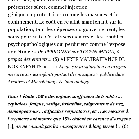
présentées sûres, commel’injection
génique ou protectrices comme les masques et le
confinement. Le coût en rejaillit maintenant sur la
population, tant les dépenses du gouvernement, les
soins pour suite d’effets secondaires et les troubles
psychopathologiques qui perdurent comme l’expose
une étude : «
Pr. PERRONNE sur TOCSIN MEDIA, à
propos des enfants.
» (5) ALERTE MALTRAITANCE DE
NOS ENFANTS. « … : « 𝐸𝑡𝑢𝑑𝑒 𝑠𝑢𝑟 𝑙𝑎 𝑠𝑎𝑡𝑢𝑟𝑎𝑡𝑖𝑜𝑛 𝑒𝑛 𝑜𝑥𝑦𝑔𝑒𝑛𝑒
𝑚𝑒𝑠𝑢𝑟𝑒𝑒 𝑠𝑢𝑟 𝑙𝑒𝑠 𝑒𝑛𝑓𝑎𝑛𝑡𝑠 𝑝𝑜𝑟𝑡𝑎𝑛𝑡 𝑑𝑒𝑠 𝑚𝑎𝑠𝑞𝑢𝑒𝑠 » 𝑝𝑢𝑏𝑙𝑖𝑒𝑒 𝑑𝑎𝑛𝑠
𝐴𝑟𝑐ℎ𝑖𝑣𝑒𝑠 𝑜𝑓 𝑀𝑖𝑐𝑟𝑜𝑏𝑖𝑜𝑙𝑜𝑔𝑦 & 𝐼𝑚𝑚𝑢𝑛𝑜𝑙𝑜𝑔𝑦
𝑫𝒂𝒏𝒔 𝒍’
é
𝒕𝒖𝒅𝒆 : 𝟱𝟲% 𝒅𝒆𝒔 𝒆𝒏𝒇𝒂𝒏𝒕𝒔 𝒔𝒐𝒖𝒇𝒇𝒓𝒂𝒊𝒆𝒏𝒕 𝒅𝒆 𝒕𝒓𝒐𝒖𝒃𝒍𝒆𝒔…
𝒄𝒆𝒑𝒉𝒂𝒍𝒆𝒆𝒔, 𝒇𝒂𝒕𝒊𝒈𝒖𝒆, 𝒗𝒆𝒓𝒕𝒊𝒈𝒆, 𝒊𝒓𝒓𝒊𝒕𝒂𝒃𝒊𝒍𝒊𝒕𝒆, 𝒔𝒂𝒊𝒈𝒏𝒆𝒎𝒆𝒏𝒕𝒔 𝒅𝒆 𝒏𝒆𝒛,
𝒅𝒆𝒎𝒂𝒏𝒈𝒆𝒂𝒊𝒔𝒐𝒏𝒔… 𝒅𝒊𝒇𝒇𝒊𝒄𝒖𝒍𝒕𝒆𝒔 𝒓𝒆𝒔𝒑𝒊𝒓𝒂𝒕𝒐𝒊𝒓𝒆𝒔, 𝒆𝒕𝒄. 𝑳𝒆𝒔 𝒎𝒆𝒔𝒖𝒓𝒆𝒔
à
𝒍’𝒐𝒙𝒚𝒎𝒆𝒕𝒓𝒆 𝒐𝒏𝒕 𝒎𝒐𝒏𝒕𝒓𝒆 𝒒𝒖𝒆 𝟭𝟱% 𝒆𝒕𝒂𝒊𝒆𝒏𝒕 𝒆𝒏 𝒄𝒂𝒓𝒆𝒏𝒄𝒆 𝒅’𝒐𝒙𝒚𝒈𝒆𝒏𝒆
[..], 𝒐𝒏 𝒏𝒆 𝒄𝒐𝒏𝒏𝒂𝒊𝒕 𝒑𝒂𝒔 𝒍𝒆𝒔 𝒄𝒐𝒏𝒔𝒆𝒒𝒖𝒆𝒏𝒄𝒆𝒔
à
𝒍𝒐𝒏𝒈 𝒕𝒆𝒓𝒎𝒆 ! » (6)