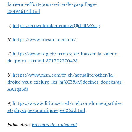
faire-un-effort-pour-eviter-le-gaspillage-
28494614.html
5)
https://crowdbunker.com/v/QkL4PzZsrg
6)
https://www.tocsin-media.fr/
7)
https://www.tdg.ch/arretez-de-baisser-la-valeur-
du-point-tarmed-871302270428
8)
https://www.msn.com/fr-ch/actualite/other/la-
droite-veut-exclure-les-m%C3%A9decines-douces/ar-
AA1qs6dJ
9)
https://www.editions-tredaniel.com/homeopathie-
et-physique-quantique-p-6265.html
Publié dans
En cours de traitement