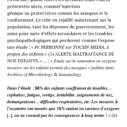
présentées sûres, commel’injection
génique ou protectrices comme les masques et le
confinement. Le coût en rejaillit maintenant sur la
population, tant les dépenses du gouvernement, les
soins pour suite d’effets secondaires et les troubles
psychopathologiques qui perdurent comme l’expose
une étude : «
Pr. PERRONNE sur TOCSIN MEDIA, à
propos des enfants.
» (5) ALERTE MALTRAITANCE DE
NOS ENFANTS. « … : « 𝐸𝑡𝑢𝑑𝑒 𝑠𝑢𝑟 𝑙𝑎 𝑠𝑎𝑡𝑢𝑟𝑎𝑡𝑖𝑜𝑛 𝑒𝑛 𝑜𝑥𝑦𝑔𝑒𝑛𝑒
𝑚𝑒𝑠𝑢𝑟𝑒𝑒 𝑠𝑢𝑟 𝑙𝑒𝑠 𝑒𝑛𝑓𝑎𝑛𝑡𝑠 𝑝𝑜𝑟𝑡𝑎𝑛𝑡 𝑑𝑒𝑠 𝑚𝑎𝑠𝑞𝑢𝑒𝑠 » 𝑝𝑢𝑏𝑙𝑖𝑒𝑒 𝑑𝑎𝑛𝑠
𝐴𝑟𝑐ℎ𝑖𝑣𝑒𝑠 𝑜𝑓 𝑀𝑖𝑐𝑟𝑜𝑏𝑖𝑜𝑙𝑜𝑔𝑦 & 𝐼𝑚𝑚𝑢𝑛𝑜𝑙𝑜𝑔𝑦
𝑫𝒂𝒏𝒔 𝒍’
é
𝒕𝒖𝒅𝒆 : 𝟱𝟲% 𝒅𝒆𝒔 𝒆𝒏𝒇𝒂𝒏𝒕𝒔 𝒔𝒐𝒖𝒇𝒇𝒓𝒂𝒊𝒆𝒏𝒕 𝒅𝒆 𝒕𝒓𝒐𝒖𝒃𝒍𝒆𝒔…
𝒄𝒆𝒑𝒉𝒂𝒍𝒆𝒆𝒔, 𝒇𝒂𝒕𝒊𝒈𝒖𝒆, 𝒗𝒆𝒓𝒕𝒊𝒈𝒆, 𝒊𝒓𝒓𝒊𝒕𝒂𝒃𝒊𝒍𝒊𝒕𝒆, 𝒔𝒂𝒊𝒈𝒏𝒆𝒎𝒆𝒏𝒕𝒔 𝒅𝒆 𝒏𝒆𝒛,
𝒅𝒆𝒎𝒂𝒏𝒈𝒆𝒂𝒊𝒔𝒐𝒏𝒔… 𝒅𝒊𝒇𝒇𝒊𝒄𝒖𝒍𝒕𝒆𝒔 𝒓𝒆𝒔𝒑𝒊𝒓𝒂𝒕𝒐𝒊𝒓𝒆𝒔, 𝒆𝒕𝒄. 𝑳𝒆𝒔 𝒎𝒆𝒔𝒖𝒓𝒆𝒔
à
𝒍’𝒐𝒙𝒚𝒎𝒆𝒕𝒓𝒆 𝒐𝒏𝒕 𝒎𝒐𝒏𝒕𝒓𝒆 𝒒𝒖𝒆 𝟭𝟱% 𝒆𝒕𝒂𝒊𝒆𝒏𝒕 𝒆𝒏 𝒄𝒂𝒓𝒆𝒏𝒄𝒆 𝒅’𝒐𝒙𝒚𝒈𝒆𝒏𝒆
[..], 𝒐𝒏 𝒏𝒆 𝒄𝒐𝒏𝒏𝒂𝒊𝒕 𝒑𝒂𝒔 𝒍𝒆𝒔 𝒄𝒐𝒏𝒔𝒆𝒒𝒖𝒆𝒏𝒄𝒆𝒔
à
𝒍𝒐𝒏𝒈 𝒕𝒆𝒓𝒎𝒆 ! » (6)