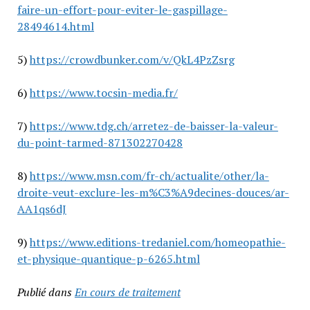
faire-un-effort-pour-eviter-le-gaspillage-
28494614.html
5)
https://crowdbunker.com/v/QkL4PzZsrg
6)
https://www.tocsin-media.fr/
7)
https://www.tdg.ch/arretez-de-baisser-la-valeur-
du-point-tarmed-871302270428
8)
https://www.msn.com/fr-ch/actualite/other/la-
droite-veut-exclure-les-m%C3%A9decines-douces/ar-
AA1qs6dJ
9)
https://www.editions-tredaniel.com/homeopathie-
et-physique-quantique-p-6265.html
Publié dans
En cours de traitement