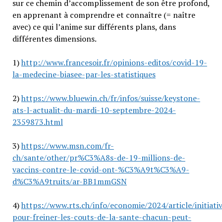
sur ce chemin d’accomplissement de son être profond,
en apprenant à comprendre et connaître (= naître
avec) ce qui l’anime sur différents plans, dans
différentes dimensions.
1)
http://www.francesoir.fr/opinions-editos/covid-19-
la-medecine-biasee-par-les-statistiques
2)
https://www.bluewin.ch/fr/infos/suisse/keystone-
ats-l-actualit-du-mardi-10-septembre-2024-
2359873.html
3)
https://www.msn.com/fr-
ch/sante/other/pr%C3%A8s-de-19-millions-de-
vaccins-contre-le-covid-ont-%C3%A9t%C3%A9-
d%C3%A9truits/ar-BB1mmGSN
4)
https://www.rts.ch/info/economie/2024/article/initiati
pour-freiner-les-couts-de-la-sante-chacun-peut-