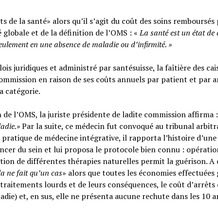
s de la santé» alors qu’il s’agit du coût des soins remboursés 
é globale et de la définition de l’OMS : «
La santé est un
état de
seulement en une absence de maladie ou d’infirmité.
»
ois juridiques et administré par santésuisse, la faîtière des cai
ommission en raison de ses coûts annuels par patient et par a
sa catégorie.
n de l’OMS, la juriste présidente de ladite commission affirma :
ladie.»
Par la suite, ce médecin fut convoqué au tribunal arbitr
 pratique de médecine intégrative, il rapporta l’histoire d’une
cer du sein et lui proposa le protocole bien connu : opératio
tion de différentes thérapies naturelles permit la guérison. A c
la ne fait qu’un cas
» alors que toutes les économies effectuées 
raitements lourds et de leurs conséquences, le coût d’arrêts
adie) et, en sus, elle ne présenta aucune rechute dans les 10 a