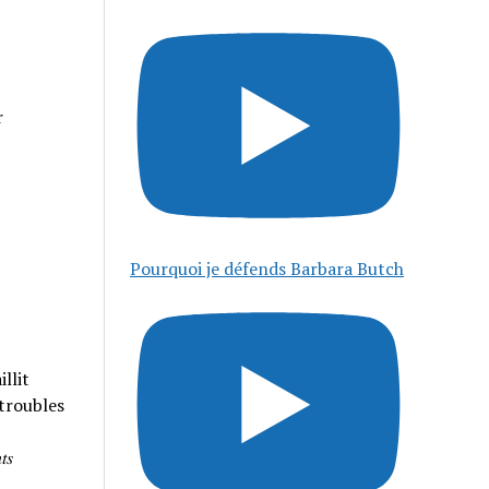
r
Pourquoi je défends Barbara Butch
llit
 troubles
𝑠