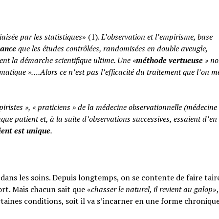
iaisée par les statistiques
» (1).
L’observation et l’empirisme, base
yance
que les études contrôlées, randomisées en double aveugle,
ent la démarche scientifique ultime. Une «
méthode vertueuse
» no
atique »….Alors ce n’est pas l’efficacité du traitement que l’on m
piristes », « praticiens » de la médecine observationnelle (médecine
aque patient et, à la suite d’observations successives, essaient d’en 
ent est unique
.
ans les soins. Depuis longtemps, on se contente de faire taire
rt. Mais chacun sait que «
chasser le naturel, il revient au galop
»,
rtaines conditions, soit il va s’incarner en une forme chroniqu