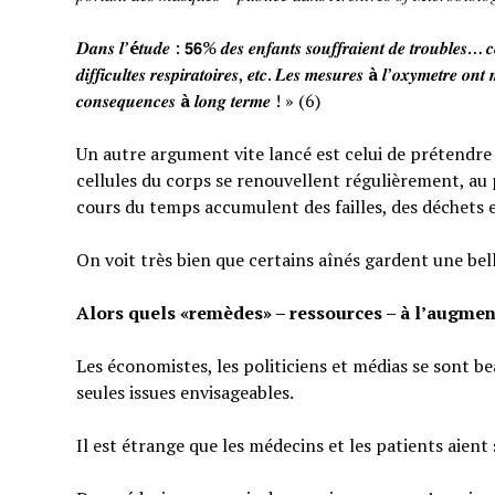
𝑫𝒂𝒏𝒔 𝒍’
é
𝒕𝒖𝒅𝒆 : 𝟱𝟲% 𝒅𝒆𝒔 𝒆𝒏𝒇𝒂𝒏𝒕𝒔 𝒔𝒐𝒖𝒇𝒇𝒓𝒂𝒊𝒆𝒏𝒕 𝒅𝒆 𝒕𝒓𝒐𝒖𝒃𝒍𝒆𝒔… 𝒄𝒆
𝒅𝒊𝒇𝒇𝒊𝒄𝒖𝒍𝒕𝒆𝒔 𝒓𝒆𝒔𝒑𝒊𝒓𝒂𝒕𝒐𝒊𝒓𝒆𝒔, 𝒆𝒕𝒄. 𝑳𝒆𝒔 𝒎𝒆𝒔𝒖𝒓𝒆𝒔
à
𝒍’𝒐𝒙𝒚𝒎𝒆𝒕𝒓𝒆 𝒐𝒏𝒕 
𝒄𝒐𝒏𝒔𝒆𝒒𝒖𝒆𝒏𝒄𝒆𝒔
à
𝒍𝒐𝒏𝒈 𝒕𝒆𝒓𝒎𝒆 ! » (6)
Un autre argument vite lancé est celui de prétendre qu
cellules du corps se renouvellent régulièrement, au p
cours du temps accumulent des failles, des déchets 
On voit très bien que certains aînés gardent une bel
Alors quels «remèdes» – ressources – à l’augmen
Les économistes, les politiciens et médias se sont b
seules issues envisageables.
Il est étrange que les médecins et les patients aient 