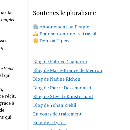
Soutenez le pluralisme
par la
 complet
Abonnement au Peuple
Pour soutenir notre travail
sses
Don via Tipeee
n,
Blog de Fabrice Chaperon
 «
Vous
Blog de Marie-France de Meuron
al qui
Blog de Nadine Richon
Blog de Pierre Dessemontet
n,
e récit,
Blog de Stev’ LeKonsternant
grâce à
Blog de Yohan Ziehli
 de
En cours de traitement
ns qui
En enfer il y a…