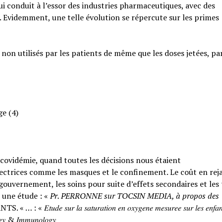
qui conduit à l’essor des industries pharmaceutiques, avec des
. Evidemment, une telle évolution se répercute sur les primes
 non utilisés par les patients de même que les doses jetées, pa
ge (4)
a covidémie, quand toutes les décisions nous étaient
ctrices comme les masques et le confinement. Le coût en rejai
ouvernement, les soins pour suite d’effets secondaires et les
 une étude : «
Pr. PERRONNE sur TOCSIN MEDIA, à propos des
𝑟 𝑙𝑎 𝑠𝑎𝑡𝑢𝑟𝑎𝑡𝑖𝑜𝑛 𝑒𝑛 𝑜𝑥𝑦𝑔𝑒𝑛𝑒 𝑚𝑒𝑠𝑢𝑟𝑒𝑒 𝑠𝑢𝑟 𝑙𝑒𝑠 𝑒𝑛𝑓𝑎𝑛
𝑙𝑜𝑔𝑦 & 𝐼𝑚𝑚𝑢𝑛𝑜𝑙𝑜𝑔𝑦