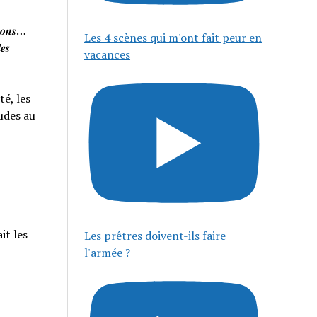
𝒊𝒔𝒐𝒏𝒔…
Les 4 scènes qui m'ont fait peur en
𝒆𝒔
vacances
té, les
tudes au
it les
Les prêtres doivent-ils faire
l'armée ?