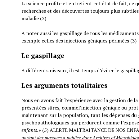
La science profite et entretient cet état de fait, ce 
recherches et des découvertes toujours plus subtiles
maladie (2)
A noter aussi les gaspillage de tous les médicaments
exemple celles des injections géniques périmées (3)
Le gaspillage
A différents niveaux, il est temps d’éviter le gaspilla
Les arguments totalitaires
Nous en avons fait l’expérience avec la gestion de l
présentées sûres, commel’injection génique ou prote
maintenant sur la population, tant les dépenses du g
psychopathologiques qui perdurent comme l’expose
enfants.
» (5) ALERTE MALTRAITANCE DE NOS ENFANTS. « … : « 𝐸𝑡𝑢𝑑𝑒 𝑠
𝑝𝑜𝑟𝑡𝑎𝑛𝑡 𝑑𝑒𝑠 𝑚𝑎𝑠𝑞𝑢𝑒𝑠 » 𝑝𝑢𝑏𝑙𝑖𝑒𝑒 𝑑𝑎𝑛𝑠 𝐴𝑟𝑐ℎ𝑖𝑣𝑒𝑠 𝑜𝑓 𝑀𝑖𝑐𝑟𝑜𝑏𝑖𝑜