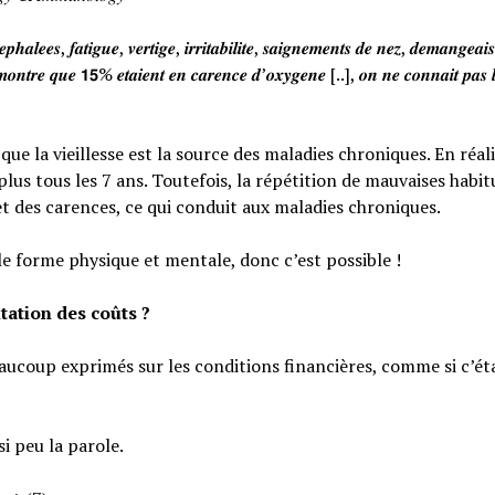
𝒉𝒂𝒍𝒆𝒆𝒔, 𝒇𝒂𝒕𝒊𝒈𝒖𝒆, 𝒗𝒆𝒓𝒕𝒊𝒈𝒆, 𝒊𝒓𝒓𝒊𝒕𝒂𝒃𝒊𝒍𝒊𝒕𝒆, 𝒔𝒂𝒊𝒈𝒏𝒆𝒎𝒆𝒏𝒕𝒔 𝒅𝒆 𝒏𝒆𝒛, 𝒅𝒆𝒎𝒂𝒏𝒈𝒆𝒂
𝒐𝒏𝒕𝒓𝒆 𝒒𝒖𝒆 𝟭𝟱% 𝒆𝒕𝒂𝒊𝒆𝒏𝒕 𝒆𝒏 𝒄𝒂𝒓𝒆𝒏𝒄𝒆 𝒅’𝒐𝒙𝒚𝒈𝒆𝒏𝒆 [..], 𝒐𝒏 𝒏𝒆 𝒄𝒐𝒏𝒏𝒂𝒊𝒕 𝒑𝒂𝒔 𝒍
e la vieillesse est la source des maladies chroniques. En réali
lus tous les 7 ans. Toutefois, la répétition de mauvaises habi
et des carences, ce qui conduit aux maladies chroniques.
le forme physique et mentale, donc c’est possible !
tation des coûts ?
eaucoup exprimés sur les conditions financières, comme si c’éta
si peu la parole.