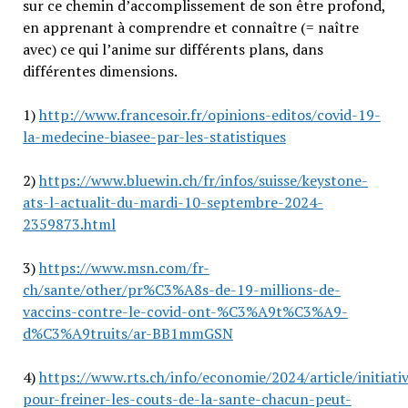
sur ce chemin d’accomplissement de son être profond,
en apprenant à comprendre et connaître (= naître
avec) ce qui l’anime sur différents plans, dans
différentes dimensions.
1)
http://www.francesoir.fr/opinions-editos/covid-19-
la-medecine-biasee-par-les-statistiques
2)
https://www.bluewin.ch/fr/infos/suisse/keystone-
ats-l-actualit-du-mardi-10-septembre-2024-
2359873.html
3)
https://www.msn.com/fr-
ch/sante/other/pr%C3%A8s-de-19-millions-de-
vaccins-contre-le-covid-ont-%C3%A9t%C3%A9-
d%C3%A9truits/ar-BB1mmGSN
4)
https://www.rts.ch/info/economie/2024/article/initiati
pour-freiner-les-couts-de-la-sante-chacun-peut-