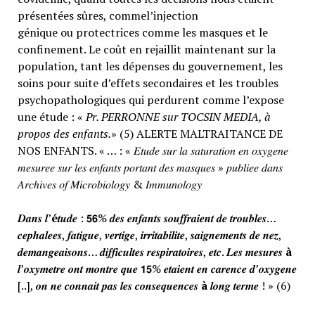
présentées sûres, commel’injection
génique ou protectrices comme les masques et le
confinement. Le coût en rejaillit maintenant sur la
population, tant les dépenses du gouvernement, les
soins pour suite d’effets secondaires et les troubles
psychopathologiques qui perdurent comme l’expose
une étude : «
Pr. PERRONNE sur TOCSIN MEDIA, à
propos des enfants.
» (5) ALERTE MALTRAITANCE DE
NOS ENFANTS. « … : « 𝐸𝑡𝑢𝑑𝑒 𝑠𝑢𝑟 𝑙𝑎 𝑠𝑎𝑡𝑢𝑟𝑎𝑡𝑖𝑜𝑛 𝑒𝑛 𝑜𝑥𝑦𝑔𝑒𝑛𝑒
𝑚𝑒𝑠𝑢𝑟𝑒𝑒 𝑠𝑢𝑟 𝑙𝑒𝑠 𝑒𝑛𝑓𝑎𝑛𝑡𝑠 𝑝𝑜𝑟𝑡𝑎𝑛𝑡 𝑑𝑒𝑠 𝑚𝑎𝑠𝑞𝑢𝑒𝑠 » 𝑝𝑢𝑏𝑙𝑖𝑒𝑒 𝑑𝑎𝑛𝑠
𝐴𝑟𝑐ℎ𝑖𝑣𝑒𝑠 𝑜𝑓 𝑀𝑖𝑐𝑟𝑜𝑏𝑖𝑜𝑙𝑜𝑔𝑦 & 𝐼𝑚𝑚𝑢𝑛𝑜𝑙𝑜𝑔𝑦
𝑫𝒂𝒏𝒔 𝒍’
é
𝒕𝒖𝒅𝒆 : 𝟱𝟲% 𝒅𝒆𝒔 𝒆𝒏𝒇𝒂𝒏𝒕𝒔 𝒔𝒐𝒖𝒇𝒇𝒓𝒂𝒊𝒆𝒏𝒕 𝒅𝒆 𝒕𝒓𝒐𝒖𝒃𝒍𝒆𝒔…
𝒄𝒆𝒑𝒉𝒂𝒍𝒆𝒆𝒔, 𝒇𝒂𝒕𝒊𝒈𝒖𝒆, 𝒗𝒆𝒓𝒕𝒊𝒈𝒆, 𝒊𝒓𝒓𝒊𝒕𝒂𝒃𝒊𝒍𝒊𝒕𝒆, 𝒔𝒂𝒊𝒈𝒏𝒆𝒎𝒆𝒏𝒕𝒔 𝒅𝒆 𝒏𝒆𝒛,
𝒅𝒆𝒎𝒂𝒏𝒈𝒆𝒂𝒊𝒔𝒐𝒏𝒔… 𝒅𝒊𝒇𝒇𝒊𝒄𝒖𝒍𝒕𝒆𝒔 𝒓𝒆𝒔𝒑𝒊𝒓𝒂𝒕𝒐𝒊𝒓𝒆𝒔, 𝒆𝒕𝒄. 𝑳𝒆𝒔 𝒎𝒆𝒔𝒖𝒓𝒆𝒔
à
𝒍’𝒐𝒙𝒚𝒎𝒆𝒕𝒓𝒆 𝒐𝒏𝒕 𝒎𝒐𝒏𝒕𝒓𝒆 𝒒𝒖𝒆 𝟭𝟱% 𝒆𝒕𝒂𝒊𝒆𝒏𝒕 𝒆𝒏 𝒄𝒂𝒓𝒆𝒏𝒄𝒆 𝒅’𝒐𝒙𝒚𝒈𝒆𝒏𝒆
[..], 𝒐𝒏 𝒏𝒆 𝒄𝒐𝒏𝒏𝒂𝒊𝒕 𝒑𝒂𝒔 𝒍𝒆𝒔 𝒄𝒐𝒏𝒔𝒆𝒒𝒖𝒆𝒏𝒄𝒆𝒔
à
𝒍𝒐𝒏𝒈 𝒕𝒆𝒓𝒎𝒆 ! » (6)