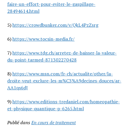
faire-un-effort-pour-eviter-le-gaspillage-
28494614.html
5)
https://crowdbunker.com/v/QkL4PzZsrg
6)
https://www.tocsin-media.fr/
7)
https://www.tdg.ch/arretez-de-baisser-la-valeur-
du-point-tarmed-871302270428
8)
https://www.msn.com/fr-ch/actualite/other/la-
droite-veut-exclure-les-m%C3%A9decines-douces/ar-
AA1qs6dJ
9)
https://www.editions-tredaniel.com/homeopathie-
et-physique-quantique-p-6265.html
Publié dans
En cours de traitement