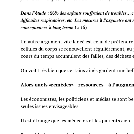
𝑫𝒂𝒏𝒔 𝒍’
é
𝒕𝒖𝒅𝒆 : 𝟱𝟲% 𝒅𝒆𝒔 𝒆𝒏𝒇𝒂𝒏𝒕𝒔 𝒔𝒐𝒖𝒇𝒇𝒓𝒂𝒊𝒆𝒏𝒕 𝒅𝒆 𝒕𝒓𝒐𝒖𝒃𝒍𝒆𝒔… 𝒄𝒆
𝒅𝒊𝒇𝒇𝒊𝒄𝒖𝒍𝒕𝒆𝒔 𝒓𝒆𝒔𝒑𝒊𝒓𝒂𝒕𝒐𝒊𝒓𝒆𝒔, 𝒆𝒕𝒄. 𝑳𝒆𝒔 𝒎𝒆𝒔𝒖𝒓𝒆𝒔
à
𝒍’𝒐𝒙𝒚𝒎𝒆𝒕𝒓𝒆 𝒐𝒏𝒕 
𝒄𝒐𝒏𝒔𝒆𝒒𝒖𝒆𝒏𝒄𝒆𝒔
à
𝒍𝒐𝒏𝒈 𝒕𝒆𝒓𝒎𝒆 ! » (6)
Un autre argument vite lancé est celui de prétendre qu
cellules du corps se renouvellent régulièrement, au p
cours du temps accumulent des failles, des déchets 
On voit très bien que certains aînés gardent une bel
Alors quels «remèdes» – ressources – à l’augmen
Les économistes, les politiciens et médias se sont b
seules issues envisageables.
Il est étrange que les médecins et les patients aient 