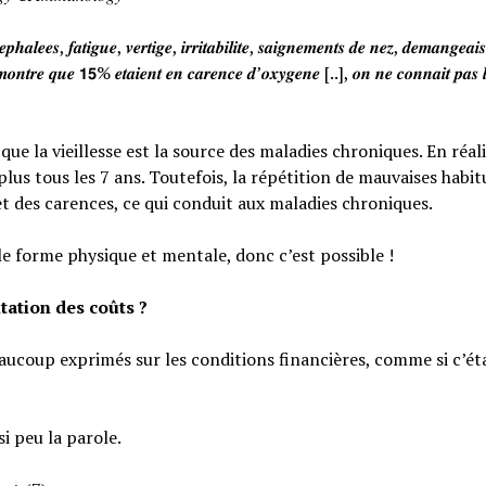
𝒉𝒂𝒍𝒆𝒆𝒔, 𝒇𝒂𝒕𝒊𝒈𝒖𝒆, 𝒗𝒆𝒓𝒕𝒊𝒈𝒆, 𝒊𝒓𝒓𝒊𝒕𝒂𝒃𝒊𝒍𝒊𝒕𝒆, 𝒔𝒂𝒊𝒈𝒏𝒆𝒎𝒆𝒏𝒕𝒔 𝒅𝒆 𝒏𝒆𝒛, 𝒅𝒆𝒎𝒂𝒏𝒈𝒆𝒂
𝒐𝒏𝒕𝒓𝒆 𝒒𝒖𝒆 𝟭𝟱% 𝒆𝒕𝒂𝒊𝒆𝒏𝒕 𝒆𝒏 𝒄𝒂𝒓𝒆𝒏𝒄𝒆 𝒅’𝒐𝒙𝒚𝒈𝒆𝒏𝒆 [..], 𝒐𝒏 𝒏𝒆 𝒄𝒐𝒏𝒏𝒂𝒊𝒕 𝒑𝒂𝒔 𝒍
e la vieillesse est la source des maladies chroniques. En réali
lus tous les 7 ans. Toutefois, la répétition de mauvaises habi
et des carences, ce qui conduit aux maladies chroniques.
le forme physique et mentale, donc c’est possible !
tation des coûts ?
eaucoup exprimés sur les conditions financières, comme si c’éta
si peu la parole.