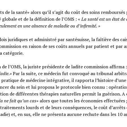
s de la santé» alors qu’il s’agit du coût des soins remboursés 
é globale et de la définition de l’OMS : «
La santé est un
état de
seulement en une absence de maladie ou d’infirmité.
»
ois juridiques et administré par santésuisse, la faîtière des cai
ommission en raison de ses coûts annuels par patient et par a
sa catégorie.
n de l’OMS, la juriste présidente de ladite commission affirma :
ladie.»
Par la suite, ce médecin fut convoqué au tribunal arbitr
 pratique de médecine intégrative, il rapporta l’histoire d’une
cer du sein et lui proposa le protocole bien connu : opératio
tion de différentes thérapies naturelles permit la guérison. A c
la ne fait qu’un cas
» alors que toutes les économies effectuées 
raitements lourds et de leurs conséquences, le coût d’arrêts
adie) et, en sus, elle ne présenta aucune rechute dans les 10 a