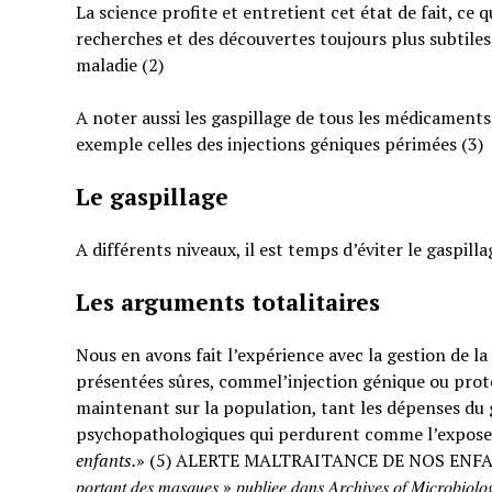
La science profite et entretient cet état de fait, ce 
recherches et des découvertes toujours plus subtiles
maladie (2)
A noter aussi les gaspillage de tous les médicaments
exemple celles des injections géniques périmées (3)
Le gaspillage
A différents niveaux, il est temps d’éviter le gaspilla
Les arguments totalitaires
Nous en avons fait l’expérience avec la gestion de l
présentées sûres, commel’injection génique ou prote
maintenant sur la population, tant les dépenses du g
psychopathologiques qui perdurent comme l’expose
enfants.
» (5) ALERTE MALTRAITANCE DE NOS ENFANTS. « … : « 𝐸𝑡𝑢𝑑𝑒 𝑠
𝑝𝑜𝑟𝑡𝑎𝑛𝑡 𝑑𝑒𝑠 𝑚𝑎𝑠𝑞𝑢𝑒𝑠 » 𝑝𝑢𝑏𝑙𝑖𝑒𝑒 𝑑𝑎𝑛𝑠 𝐴𝑟𝑐ℎ𝑖𝑣𝑒𝑠 𝑜𝑓 𝑀𝑖𝑐𝑟𝑜𝑏𝑖𝑜