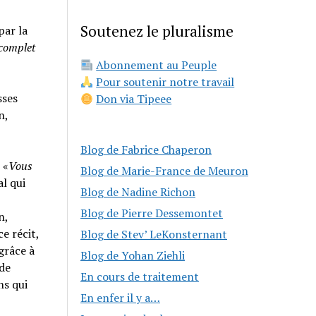
Soutenez le pluralisme
par la
 complet
Abonnement au Peuple
Pour soutenir notre travail
sses
Don via Tipeee
n,
Blog de Fabrice Chaperon
 «
Vous
Blog de Marie-France de Meuron
al qui
Blog de Nadine Richon
Blog de Pierre Dessemontet
n,
e récit,
Blog de Stev’ LeKonsternant
grâce à
Blog de Yohan Ziehli
 de
En cours de traitement
ns qui
En enfer il y a…