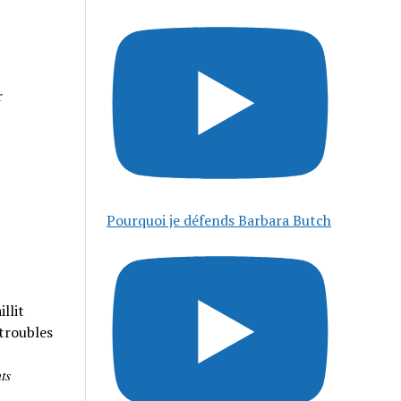
r
Pourquoi je défends Barbara Butch
llit
 troubles
𝑠