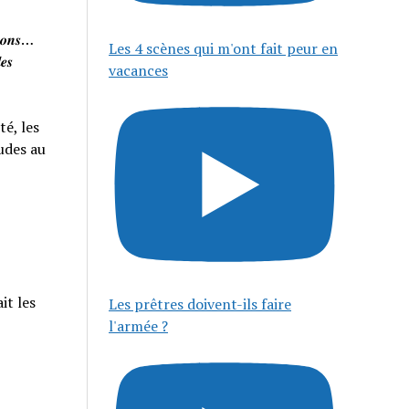
𝒊𝒔𝒐𝒏𝒔…
Les 4 scènes qui m'ont fait peur en
𝒆𝒔
vacances
té, les
tudes au
it les
Les prêtres doivent-ils faire
l'armée ?