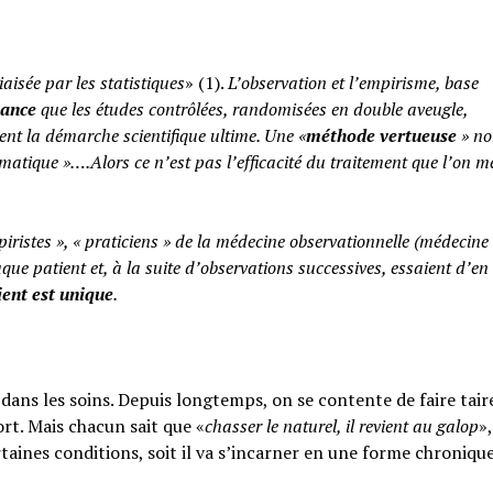
iaisée par les statistiques
» (1).
L’observation et l’empirisme, base
yance
que les études contrôlées, randomisées en double aveugle,
ent la démarche scientifique ultime. Une «
méthode vertueuse
» no
atique »….Alors ce n’est pas l’efficacité du traitement que l’on m
piristes », « praticiens » de la médecine observationnelle (médecine
aque patient et, à la suite d’observations successives, essaient d’en 
ent est unique
.
ans les soins. Depuis longtemps, on se contente de faire taire
rt. Mais chacun sait que «
chasser le naturel, il revient au galop
»,
rtaines conditions, soit il va s’incarner en une forme chroniqu