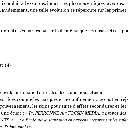
qui conduit à l’essor des industries pharmaceutiques, avec des
. Evidemment, une telle évolution se répercute sur les primes
 non utilisés par les patients de même que les doses jetées, pa
ge (4)
a covidémie, quand toutes les décisions nous étaient
ctrices comme les masques et le confinement. Le coût en rejai
ouvernement, les soins pour suite d’effets secondaires et les
 une étude : «
Pr. PERRONNE sur TOCSIN MEDIA, à propos des
𝑟 𝑙𝑎 𝑠𝑎𝑡𝑢𝑟𝑎𝑡𝑖𝑜𝑛 𝑒𝑛 𝑜𝑥𝑦𝑔𝑒𝑛𝑒 𝑚𝑒𝑠𝑢𝑟𝑒𝑒 𝑠𝑢𝑟 𝑙𝑒𝑠 𝑒𝑛𝑓𝑎𝑛
𝑙𝑜𝑔𝑦 & 𝐼𝑚𝑚𝑢𝑛𝑜𝑙𝑜𝑔𝑦