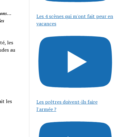
𝒊𝒔𝒐𝒏𝒔…
Les 4 scènes qui m'ont fait peur en
𝒆𝒔
vacances
té, les
tudes au
it les
Les prêtres doivent-ils faire
l'armée ?