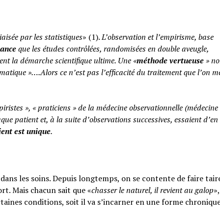
iaisée par les statistiques
» (1).
L’observation et l’empirisme, base
yance
que les études contrôlées, randomisées en double aveugle,
ent la démarche scientifique ultime. Une «
méthode vertueuse
» no
atique »….Alors ce n’est pas l’efficacité du traitement que l’on m
piristes », « praticiens » de la médecine observationnelle (médecine
aque patient et, à la suite d’observations successives, essaient d’en 
ent est unique
.
ans les soins. Depuis longtemps, on se contente de faire taire
rt. Mais chacun sait que «
chasser le naturel, il revient au galop
»,
rtaines conditions, soit il va s’incarner en une forme chroniqu