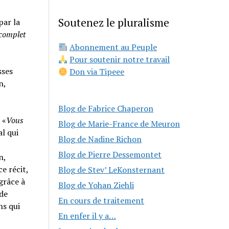
Soutenez le pluralisme
par la
 complet
Abonnement au Peuple
Pour soutenir notre travail
sses
Don via Tipeee
n,
Blog de Fabrice Chaperon
 «
Vous
Blog de Marie-France de Meuron
al qui
Blog de Nadine Richon
Blog de Pierre Dessemontet
n,
e récit,
Blog de Stev’ LeKonsternant
grâce à
Blog de Yohan Ziehli
 de
En cours de traitement
ns qui
En enfer il y a…