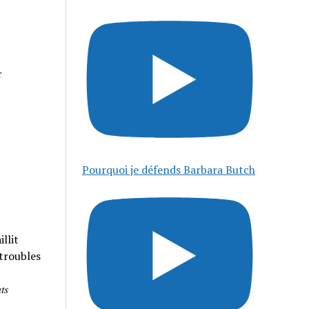
r
Pourquoi je défends Barbara Butch
llit
 troubles
𝑠