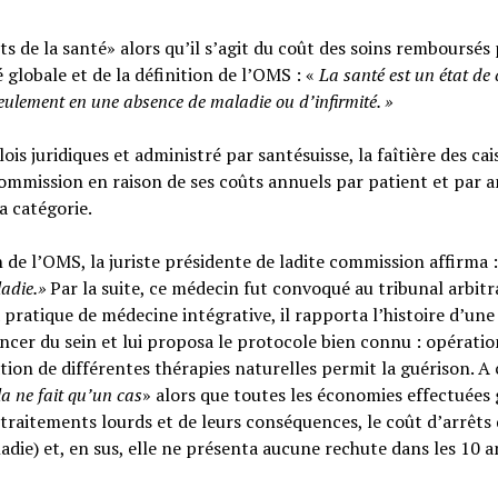
s de la santé» alors qu’il s’agit du coût des soins remboursés 
é globale et de la définition de l’OMS : «
La santé est un
état de
seulement en une absence de maladie ou d’infirmité.
»
ois juridiques et administré par santésuisse, la faîtière des cai
ommission en raison de ses coûts annuels par patient et par a
sa catégorie.
n de l’OMS, la juriste présidente de ladite commission affirma :
ladie.»
Par la suite, ce médecin fut convoqué au tribunal arbitr
 pratique de médecine intégrative, il rapporta l’histoire d’une
cer du sein et lui proposa le protocole bien connu : opératio
tion de différentes thérapies naturelles permit la guérison. A c
la ne fait qu’un cas
» alors que toutes les économies effectuées 
raitements lourds et de leurs conséquences, le coût d’arrêts
adie) et, en sus, elle ne présenta aucune rechute dans les 10 a