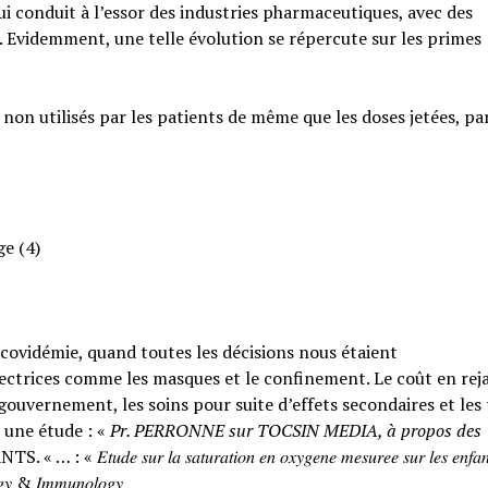
qui conduit à l’essor des industries pharmaceutiques, avec des
. Evidemment, une telle évolution se répercute sur les primes
 non utilisés par les patients de même que les doses jetées, pa
ge (4)
a covidémie, quand toutes les décisions nous étaient
ctrices comme les masques et le confinement. Le coût en rejai
ouvernement, les soins pour suite d’effets secondaires et les
 une étude : «
Pr. PERRONNE sur TOCSIN MEDIA, à propos des
𝑟 𝑙𝑎 𝑠𝑎𝑡𝑢𝑟𝑎𝑡𝑖𝑜𝑛 𝑒𝑛 𝑜𝑥𝑦𝑔𝑒𝑛𝑒 𝑚𝑒𝑠𝑢𝑟𝑒𝑒 𝑠𝑢𝑟 𝑙𝑒𝑠 𝑒𝑛𝑓𝑎𝑛
𝑙𝑜𝑔𝑦 & 𝐼𝑚𝑚𝑢𝑛𝑜𝑙𝑜𝑔𝑦