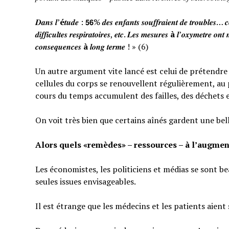
𝑫𝒂𝒏𝒔 𝒍’
é
𝒕𝒖𝒅𝒆 : 𝟱𝟲% 𝒅𝒆𝒔 𝒆𝒏𝒇𝒂𝒏𝒕𝒔 𝒔𝒐𝒖𝒇𝒇𝒓𝒂𝒊𝒆𝒏𝒕 𝒅𝒆 𝒕𝒓𝒐𝒖𝒃𝒍𝒆𝒔… 𝒄𝒆
𝒅𝒊𝒇𝒇𝒊𝒄𝒖𝒍𝒕𝒆𝒔 𝒓𝒆𝒔𝒑𝒊𝒓𝒂𝒕𝒐𝒊𝒓𝒆𝒔, 𝒆𝒕𝒄. 𝑳𝒆𝒔 𝒎𝒆𝒔𝒖𝒓𝒆𝒔
à
𝒍’𝒐𝒙𝒚𝒎𝒆𝒕𝒓𝒆 𝒐𝒏𝒕 
𝒄𝒐𝒏𝒔𝒆𝒒𝒖𝒆𝒏𝒄𝒆𝒔
à
𝒍𝒐𝒏𝒈 𝒕𝒆𝒓𝒎𝒆 ! » (6)
Un autre argument vite lancé est celui de prétendre qu
cellules du corps se renouvellent régulièrement, au p
cours du temps accumulent des failles, des déchets 
On voit très bien que certains aînés gardent une bel
Alors quels «remèdes» – ressources – à l’augmen
Les économistes, les politiciens et médias se sont b
seules issues envisageables.
Il est étrange que les médecins et les patients aient 