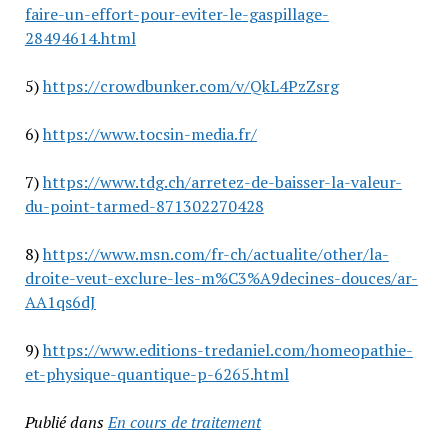
faire-un-effort-pour-eviter-le-gaspillage-
28494614.html
5)
https://crowdbunker.com/v/QkL4PzZsrg
6)
https://www.tocsin-media.fr/
7)
https://www.tdg.ch/arretez-de-baisser-la-valeur-
du-point-tarmed-871302270428
8)
https://www.msn.com/fr-ch/actualite/other/la-
droite-veut-exclure-les-m%C3%A9decines-douces/ar-
AA1qs6dJ
9)
https://www.editions-tredaniel.com/homeopathie-
et-physique-quantique-p-6265.html
Publié dans
En cours de traitement