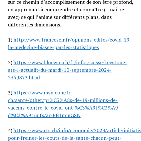
sur ce chemin d’accomplissement de son être profond,
en apprenant à comprendre et connaître (= naître
avec) ce qui l’anime sur différents plans, dans
différentes dimensions.
1)
http://www.francesoir.fr/opinions-editos/covid-19-
la-medecine-biasee-par-les-statistiques
2)
https://www.bluewin.ch/fr/infos/suisse/keystone-
ats-l-actualit-du-mardi-10-septembre-2024-
2359873.html
3)
https://www.msn.com/fr-
ch/sante/other/pr%C3%A8s-de-19-millions-de-
vaccins-contre-le-covid-ont-%C3%A9t%C3%A9-
d%C3%A9truits/ar-BB1mmGSN
4)
https://www.rts.ch/info/economie/2024/article/initiati
pour-freiner-les-couts-de-la-sante-chacun-peut-