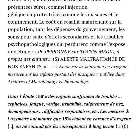
présentées sûres, commel’injection
génique ou protectrices comme les masques et le
confinement. Le coût en rejaillit maintenant sur la
population, tant les dépenses du gouvernement, les
soins pour suite d’effets secondaires et les troubles
psychopathologiques qui perdurent comme l’expose
une étude : «
Pr. PERRONNE sur TOCSIN MEDIA, à
propos des enfants.
» (5) ALERTE MALTRAITANCE DE
NOS ENFANTS. « … : « 𝐸𝑡𝑢𝑑𝑒 𝑠𝑢𝑟 𝑙𝑎 𝑠𝑎𝑡𝑢𝑟𝑎𝑡𝑖𝑜𝑛 𝑒𝑛 𝑜𝑥𝑦𝑔𝑒𝑛𝑒
𝑚𝑒𝑠𝑢𝑟𝑒𝑒 𝑠𝑢𝑟 𝑙𝑒𝑠 𝑒𝑛𝑓𝑎𝑛𝑡𝑠 𝑝𝑜𝑟𝑡𝑎𝑛𝑡 𝑑𝑒𝑠 𝑚𝑎𝑠𝑞𝑢𝑒𝑠 » 𝑝𝑢𝑏𝑙𝑖𝑒𝑒 𝑑𝑎𝑛𝑠
𝐴𝑟𝑐ℎ𝑖𝑣𝑒𝑠 𝑜𝑓 𝑀𝑖𝑐𝑟𝑜𝑏𝑖𝑜𝑙𝑜𝑔𝑦 & 𝐼𝑚𝑚𝑢𝑛𝑜𝑙𝑜𝑔𝑦
𝑫𝒂𝒏𝒔 𝒍’
é
𝒕𝒖𝒅𝒆 : 𝟱𝟲% 𝒅𝒆𝒔 𝒆𝒏𝒇𝒂𝒏𝒕𝒔 𝒔𝒐𝒖𝒇𝒇𝒓𝒂𝒊𝒆𝒏𝒕 𝒅𝒆 𝒕𝒓𝒐𝒖𝒃𝒍𝒆𝒔…
𝒄𝒆𝒑𝒉𝒂𝒍𝒆𝒆𝒔, 𝒇𝒂𝒕𝒊𝒈𝒖𝒆, 𝒗𝒆𝒓𝒕𝒊𝒈𝒆, 𝒊𝒓𝒓𝒊𝒕𝒂𝒃𝒊𝒍𝒊𝒕𝒆, 𝒔𝒂𝒊𝒈𝒏𝒆𝒎𝒆𝒏𝒕𝒔 𝒅𝒆 𝒏𝒆𝒛,
𝒅𝒆𝒎𝒂𝒏𝒈𝒆𝒂𝒊𝒔𝒐𝒏𝒔… 𝒅𝒊𝒇𝒇𝒊𝒄𝒖𝒍𝒕𝒆𝒔 𝒓𝒆𝒔𝒑𝒊𝒓𝒂𝒕𝒐𝒊𝒓𝒆𝒔, 𝒆𝒕𝒄. 𝑳𝒆𝒔 𝒎𝒆𝒔𝒖𝒓𝒆𝒔
à
𝒍’𝒐𝒙𝒚𝒎𝒆𝒕𝒓𝒆 𝒐𝒏𝒕 𝒎𝒐𝒏𝒕𝒓𝒆 𝒒𝒖𝒆 𝟭𝟱% 𝒆𝒕𝒂𝒊𝒆𝒏𝒕 𝒆𝒏 𝒄𝒂𝒓𝒆𝒏𝒄𝒆 𝒅’𝒐𝒙𝒚𝒈𝒆𝒏𝒆
[..], 𝒐𝒏 𝒏𝒆 𝒄𝒐𝒏𝒏𝒂𝒊𝒕 𝒑𝒂𝒔 𝒍𝒆𝒔 𝒄𝒐𝒏𝒔𝒆𝒒𝒖𝒆𝒏𝒄𝒆𝒔
à
𝒍𝒐𝒏𝒈 𝒕𝒆𝒓𝒎𝒆 ! » (6)