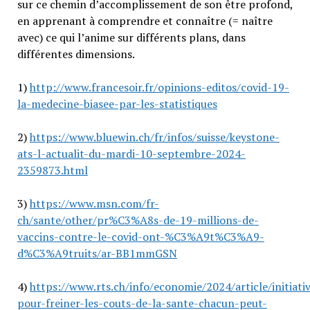
sur ce chemin d’accomplissement de son être profond,
en apprenant à comprendre et connaître (= naître
avec) ce qui l’anime sur différents plans, dans
différentes dimensions.
1)
http://www.francesoir.fr/opinions-editos/covid-19-
la-medecine-biasee-par-les-statistiques
2)
https://www.bluewin.ch/fr/infos/suisse/keystone-
ats-l-actualit-du-mardi-10-septembre-2024-
2359873.html
3)
https://www.msn.com/fr-
ch/sante/other/pr%C3%A8s-de-19-millions-de-
vaccins-contre-le-covid-ont-%C3%A9t%C3%A9-
d%C3%A9truits/ar-BB1mmGSN
4)
https://www.rts.ch/info/economie/2024/article/initiati
pour-freiner-les-couts-de-la-sante-chacun-peut-