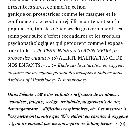
présentées sûres, commel’injection
génique ou protectrices comme les masques et le
confinement. Le coût en rejaillit maintenant sur la
population, tant les dépenses du gouvernement, les
soins pour suite d’effets secondaires et les troubles
psychopathologiques qui perdurent comme l’expose
une étude : «
Pr. PERRONNE sur TOCSIN MEDIA, à
propos des enfants.
» (5) ALERTE MALTRAITANCE DE
NOS ENFANTS. « … : « 𝐸𝑡𝑢𝑑𝑒 𝑠𝑢𝑟 𝑙𝑎 𝑠𝑎𝑡𝑢𝑟𝑎𝑡𝑖𝑜𝑛 𝑒𝑛 𝑜𝑥𝑦𝑔𝑒𝑛𝑒
𝑚𝑒𝑠𝑢𝑟𝑒𝑒 𝑠𝑢𝑟 𝑙𝑒𝑠 𝑒𝑛𝑓𝑎𝑛𝑡𝑠 𝑝𝑜𝑟𝑡𝑎𝑛𝑡 𝑑𝑒𝑠 𝑚𝑎𝑠𝑞𝑢𝑒𝑠 » 𝑝𝑢𝑏𝑙𝑖𝑒𝑒 𝑑𝑎𝑛𝑠
𝐴𝑟𝑐ℎ𝑖𝑣𝑒𝑠 𝑜𝑓 𝑀𝑖𝑐𝑟𝑜𝑏𝑖𝑜𝑙𝑜𝑔𝑦 & 𝐼𝑚𝑚𝑢𝑛𝑜𝑙𝑜𝑔𝑦
𝑫𝒂𝒏𝒔 𝒍’
é
𝒕𝒖𝒅𝒆 : 𝟱𝟲% 𝒅𝒆𝒔 𝒆𝒏𝒇𝒂𝒏𝒕𝒔 𝒔𝒐𝒖𝒇𝒇𝒓𝒂𝒊𝒆𝒏𝒕 𝒅𝒆 𝒕𝒓𝒐𝒖𝒃𝒍𝒆𝒔…
𝒄𝒆𝒑𝒉𝒂𝒍𝒆𝒆𝒔, 𝒇𝒂𝒕𝒊𝒈𝒖𝒆, 𝒗𝒆𝒓𝒕𝒊𝒈𝒆, 𝒊𝒓𝒓𝒊𝒕𝒂𝒃𝒊𝒍𝒊𝒕𝒆, 𝒔𝒂𝒊𝒈𝒏𝒆𝒎𝒆𝒏𝒕𝒔 𝒅𝒆 𝒏𝒆𝒛,
𝒅𝒆𝒎𝒂𝒏𝒈𝒆𝒂𝒊𝒔𝒐𝒏𝒔… 𝒅𝒊𝒇𝒇𝒊𝒄𝒖𝒍𝒕𝒆𝒔 𝒓𝒆𝒔𝒑𝒊𝒓𝒂𝒕𝒐𝒊𝒓𝒆𝒔, 𝒆𝒕𝒄. 𝑳𝒆𝒔 𝒎𝒆𝒔𝒖𝒓𝒆𝒔
à
𝒍’𝒐𝒙𝒚𝒎𝒆𝒕𝒓𝒆 𝒐𝒏𝒕 𝒎𝒐𝒏𝒕𝒓𝒆 𝒒𝒖𝒆 𝟭𝟱% 𝒆𝒕𝒂𝒊𝒆𝒏𝒕 𝒆𝒏 𝒄𝒂𝒓𝒆𝒏𝒄𝒆 𝒅’𝒐𝒙𝒚𝒈𝒆𝒏𝒆
[..], 𝒐𝒏 𝒏𝒆 𝒄𝒐𝒏𝒏𝒂𝒊𝒕 𝒑𝒂𝒔 𝒍𝒆𝒔 𝒄𝒐𝒏𝒔𝒆𝒒𝒖𝒆𝒏𝒄𝒆𝒔
à
𝒍𝒐𝒏𝒈 𝒕𝒆𝒓𝒎𝒆 ! » (6)