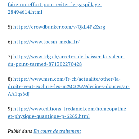
faire-un-effort-pour-eviter-le-gaspillage-
28494614.html
5)
https://crowdbunker.com/v/QkL4PzZsrg
6)
https://www.tocsin-media.fr/
7)
https://www.tdg.ch/arretez-de-baisser-la-valeur-
du-point-tarmed-871302270428
8)
https://www.msn.com/fr-ch/actualite/other/la-
droite-veut-exclure-les-m%C3%A9decines-douces/ar-
AA1qs6dJ
9)
https://www.editions-tredaniel.com/homeopathie-
et-physique-quantique-p-6265.html
Publié dans
En cours de traitement