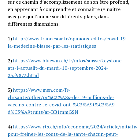
sur ce chemin d’accomplissement de son être profond,
en apprenant à comprendre et connaître (= naître
avec) ce qui l’anime sur différents plans, dans
différentes dimensions.
1)
http://www.francesoir.fr/opinions-editos/covid-19-
la-medecine-biasee-par-les-statistiques
2)
https://www.bluewin.ch/fr/infos/suisse/keystone-
ats-l-actualit-du-mardi-10-septembre-2024-
2359873.html
3)
https://www.msn.com/fr-
ch/sante/other/pr%C3%A8s-de-19-millions-de-
vaccins-contre-le-covid-ont-%C3%A9t%C3%A9-
d%C3%A9truits/ar-BB1mmGSN
4)
https://www.rts.ch/info/economie/2024/article/initiati
pour-freiner-les-couts-de-la-sante-chacun-peut-