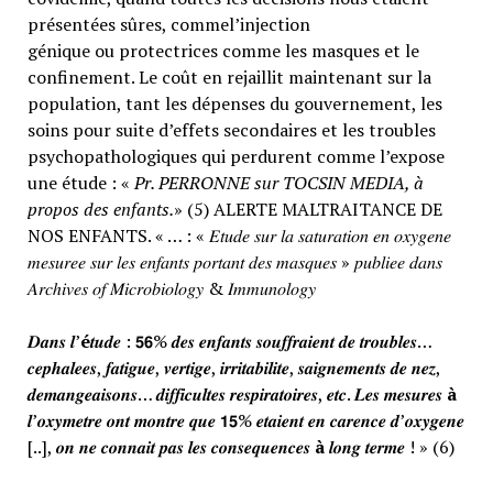
présentées sûres, commel’injection
génique ou protectrices comme les masques et le
confinement. Le coût en rejaillit maintenant sur la
population, tant les dépenses du gouvernement, les
soins pour suite d’effets secondaires et les troubles
psychopathologiques qui perdurent comme l’expose
une étude : «
Pr. PERRONNE sur TOCSIN MEDIA, à
propos des enfants.
» (5) ALERTE MALTRAITANCE DE
NOS ENFANTS. « … : « 𝐸𝑡𝑢𝑑𝑒 𝑠𝑢𝑟 𝑙𝑎 𝑠𝑎𝑡𝑢𝑟𝑎𝑡𝑖𝑜𝑛 𝑒𝑛 𝑜𝑥𝑦𝑔𝑒𝑛𝑒
𝑚𝑒𝑠𝑢𝑟𝑒𝑒 𝑠𝑢𝑟 𝑙𝑒𝑠 𝑒𝑛𝑓𝑎𝑛𝑡𝑠 𝑝𝑜𝑟𝑡𝑎𝑛𝑡 𝑑𝑒𝑠 𝑚𝑎𝑠𝑞𝑢𝑒𝑠 » 𝑝𝑢𝑏𝑙𝑖𝑒𝑒 𝑑𝑎𝑛𝑠
𝐴𝑟𝑐ℎ𝑖𝑣𝑒𝑠 𝑜𝑓 𝑀𝑖𝑐𝑟𝑜𝑏𝑖𝑜𝑙𝑜𝑔𝑦 & 𝐼𝑚𝑚𝑢𝑛𝑜𝑙𝑜𝑔𝑦
𝑫𝒂𝒏𝒔 𝒍’
é
𝒕𝒖𝒅𝒆 : 𝟱𝟲% 𝒅𝒆𝒔 𝒆𝒏𝒇𝒂𝒏𝒕𝒔 𝒔𝒐𝒖𝒇𝒇𝒓𝒂𝒊𝒆𝒏𝒕 𝒅𝒆 𝒕𝒓𝒐𝒖𝒃𝒍𝒆𝒔…
𝒄𝒆𝒑𝒉𝒂𝒍𝒆𝒆𝒔, 𝒇𝒂𝒕𝒊𝒈𝒖𝒆, 𝒗𝒆𝒓𝒕𝒊𝒈𝒆, 𝒊𝒓𝒓𝒊𝒕𝒂𝒃𝒊𝒍𝒊𝒕𝒆, 𝒔𝒂𝒊𝒈𝒏𝒆𝒎𝒆𝒏𝒕𝒔 𝒅𝒆 𝒏𝒆𝒛,
𝒅𝒆𝒎𝒂𝒏𝒈𝒆𝒂𝒊𝒔𝒐𝒏𝒔… 𝒅𝒊𝒇𝒇𝒊𝒄𝒖𝒍𝒕𝒆𝒔 𝒓𝒆𝒔𝒑𝒊𝒓𝒂𝒕𝒐𝒊𝒓𝒆𝒔, 𝒆𝒕𝒄. 𝑳𝒆𝒔 𝒎𝒆𝒔𝒖𝒓𝒆𝒔
à
𝒍’𝒐𝒙𝒚𝒎𝒆𝒕𝒓𝒆 𝒐𝒏𝒕 𝒎𝒐𝒏𝒕𝒓𝒆 𝒒𝒖𝒆 𝟭𝟱% 𝒆𝒕𝒂𝒊𝒆𝒏𝒕 𝒆𝒏 𝒄𝒂𝒓𝒆𝒏𝒄𝒆 𝒅’𝒐𝒙𝒚𝒈𝒆𝒏𝒆
[..], 𝒐𝒏 𝒏𝒆 𝒄𝒐𝒏𝒏𝒂𝒊𝒕 𝒑𝒂𝒔 𝒍𝒆𝒔 𝒄𝒐𝒏𝒔𝒆𝒒𝒖𝒆𝒏𝒄𝒆𝒔
à
𝒍𝒐𝒏𝒈 𝒕𝒆𝒓𝒎𝒆 ! » (6)