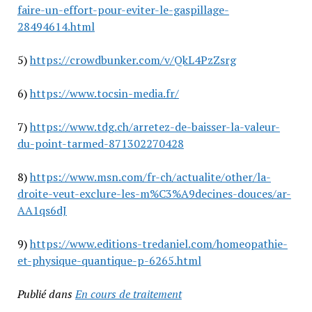
faire-un-effort-pour-eviter-le-gaspillage-
28494614.html
5)
https://crowdbunker.com/v/QkL4PzZsrg
6)
https://www.tocsin-media.fr/
7)
https://www.tdg.ch/arretez-de-baisser-la-valeur-
du-point-tarmed-871302270428
8)
https://www.msn.com/fr-ch/actualite/other/la-
droite-veut-exclure-les-m%C3%A9decines-douces/ar-
AA1qs6dJ
9)
https://www.editions-tredaniel.com/homeopathie-
et-physique-quantique-p-6265.html
Publié dans
En cours de traitement