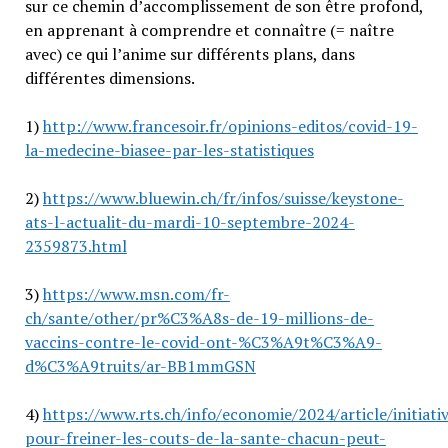
sur ce chemin d’accomplissement de son être profond,
en apprenant à comprendre et connaître (= naître
avec) ce qui l’anime sur différents plans, dans
différentes dimensions.
1)
http://www.francesoir.fr/opinions-editos/covid-19-
la-medecine-biasee-par-les-statistiques
2)
https://www.bluewin.ch/fr/infos/suisse/keystone-
ats-l-actualit-du-mardi-10-septembre-2024-
2359873.html
3)
https://www.msn.com/fr-
ch/sante/other/pr%C3%A8s-de-19-millions-de-
vaccins-contre-le-covid-ont-%C3%A9t%C3%A9-
d%C3%A9truits/ar-BB1mmGSN
4)
https://www.rts.ch/info/economie/2024/article/initiati
pour-freiner-les-couts-de-la-sante-chacun-peut-