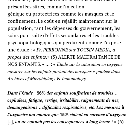
présentées sûres, commel’injection
génique ou protectrices comme les masques et le
confinement. Le coût en rejaillit maintenant sur la
population, tant les dépenses du gouvernement, les
soins pour suite d’effets secondaires et les troubles
psychopathologiques qui perdurent comme l’expose
une étude : «
Pr. PERRONNE sur TOCSIN MEDIA, à
propos des enfants.
» (5) ALERTE MALTRAITANCE DE
NOS ENFANTS. « … : « 𝐸𝑡𝑢𝑑𝑒 𝑠𝑢𝑟 𝑙𝑎 𝑠𝑎𝑡𝑢𝑟𝑎𝑡𝑖𝑜𝑛 𝑒𝑛 𝑜𝑥𝑦𝑔𝑒𝑛𝑒
𝑚𝑒𝑠𝑢𝑟𝑒𝑒 𝑠𝑢𝑟 𝑙𝑒𝑠 𝑒𝑛𝑓𝑎𝑛𝑡𝑠 𝑝𝑜𝑟𝑡𝑎𝑛𝑡 𝑑𝑒𝑠 𝑚𝑎𝑠𝑞𝑢𝑒𝑠 » 𝑝𝑢𝑏𝑙𝑖𝑒𝑒 𝑑𝑎𝑛𝑠
𝐴𝑟𝑐ℎ𝑖𝑣𝑒𝑠 𝑜𝑓 𝑀𝑖𝑐𝑟𝑜𝑏𝑖𝑜𝑙𝑜𝑔𝑦 & 𝐼𝑚𝑚𝑢𝑛𝑜𝑙𝑜𝑔𝑦
𝑫𝒂𝒏𝒔 𝒍’
é
𝒕𝒖𝒅𝒆 : 𝟱𝟲% 𝒅𝒆𝒔 𝒆𝒏𝒇𝒂𝒏𝒕𝒔 𝒔𝒐𝒖𝒇𝒇𝒓𝒂𝒊𝒆𝒏𝒕 𝒅𝒆 𝒕𝒓𝒐𝒖𝒃𝒍𝒆𝒔…
𝒄𝒆𝒑𝒉𝒂𝒍𝒆𝒆𝒔, 𝒇𝒂𝒕𝒊𝒈𝒖𝒆, 𝒗𝒆𝒓𝒕𝒊𝒈𝒆, 𝒊𝒓𝒓𝒊𝒕𝒂𝒃𝒊𝒍𝒊𝒕𝒆, 𝒔𝒂𝒊𝒈𝒏𝒆𝒎𝒆𝒏𝒕𝒔 𝒅𝒆 𝒏𝒆𝒛,
𝒅𝒆𝒎𝒂𝒏𝒈𝒆𝒂𝒊𝒔𝒐𝒏𝒔… 𝒅𝒊𝒇𝒇𝒊𝒄𝒖𝒍𝒕𝒆𝒔 𝒓𝒆𝒔𝒑𝒊𝒓𝒂𝒕𝒐𝒊𝒓𝒆𝒔, 𝒆𝒕𝒄. 𝑳𝒆𝒔 𝒎𝒆𝒔𝒖𝒓𝒆𝒔
à
𝒍’𝒐𝒙𝒚𝒎𝒆𝒕𝒓𝒆 𝒐𝒏𝒕 𝒎𝒐𝒏𝒕𝒓𝒆 𝒒𝒖𝒆 𝟭𝟱% 𝒆𝒕𝒂𝒊𝒆𝒏𝒕 𝒆𝒏 𝒄𝒂𝒓𝒆𝒏𝒄𝒆 𝒅’𝒐𝒙𝒚𝒈𝒆𝒏𝒆
[..], 𝒐𝒏 𝒏𝒆 𝒄𝒐𝒏𝒏𝒂𝒊𝒕 𝒑𝒂𝒔 𝒍𝒆𝒔 𝒄𝒐𝒏𝒔𝒆𝒒𝒖𝒆𝒏𝒄𝒆𝒔
à
𝒍𝒐𝒏𝒈 𝒕𝒆𝒓𝒎𝒆 ! » (6)