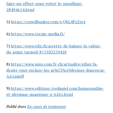
faire-un-effort-pour-eviter-le-gaspillage-
28494614.html
5)
https://crowdbunker.com/v/QkL4PzZsrg
6)
https://www.tocsin-media.fr/
7)
https://www.tdg.ch/arretez-de-baisser-la-valeur-
du-point-tarmed-871302270428
8)
https://www.msn.com/fr-ch/actualite/other/la-
droite-veut-exclure-les-m%C3%A9decines-douces/ar-
AA1qs6dJ
9)
https://www.editions-tredaniel.com/homeopathie-
et-physique-quantique-p-6265.html
Publié dans
En cours de traitement