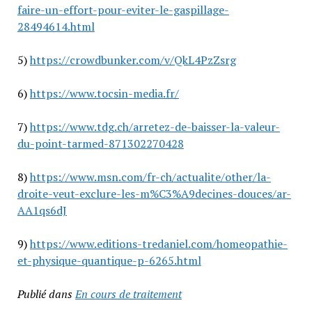
faire-un-effort-pour-eviter-le-gaspillage-
28494614.html
5)
https://crowdbunker.com/v/QkL4PzZsrg
6)
https://www.tocsin-media.fr/
7)
https://www.tdg.ch/arretez-de-baisser-la-valeur-
du-point-tarmed-871302270428
8)
https://www.msn.com/fr-ch/actualite/other/la-
droite-veut-exclure-les-m%C3%A9decines-douces/ar-
AA1qs6dJ
9)
https://www.editions-tredaniel.com/homeopathie-
et-physique-quantique-p-6265.html
Publié dans
En cours de traitement