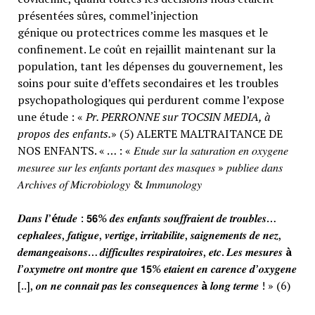
présentées sûres, commel’injection
génique ou protectrices comme les masques et le
confinement. Le coût en rejaillit maintenant sur la
population, tant les dépenses du gouvernement, les
soins pour suite d’effets secondaires et les troubles
psychopathologiques qui perdurent comme l’expose
une étude : «
Pr. PERRONNE sur TOCSIN MEDIA, à
propos des enfants.
» (5) ALERTE MALTRAITANCE DE
NOS ENFANTS. « … : « 𝐸𝑡𝑢𝑑𝑒 𝑠𝑢𝑟 𝑙𝑎 𝑠𝑎𝑡𝑢𝑟𝑎𝑡𝑖𝑜𝑛 𝑒𝑛 𝑜𝑥𝑦𝑔𝑒𝑛𝑒
𝑚𝑒𝑠𝑢𝑟𝑒𝑒 𝑠𝑢𝑟 𝑙𝑒𝑠 𝑒𝑛𝑓𝑎𝑛𝑡𝑠 𝑝𝑜𝑟𝑡𝑎𝑛𝑡 𝑑𝑒𝑠 𝑚𝑎𝑠𝑞𝑢𝑒𝑠 » 𝑝𝑢𝑏𝑙𝑖𝑒𝑒 𝑑𝑎𝑛𝑠
𝐴𝑟𝑐ℎ𝑖𝑣𝑒𝑠 𝑜𝑓 𝑀𝑖𝑐𝑟𝑜𝑏𝑖𝑜𝑙𝑜𝑔𝑦 & 𝐼𝑚𝑚𝑢𝑛𝑜𝑙𝑜𝑔𝑦
𝑫𝒂𝒏𝒔 𝒍’
é
𝒕𝒖𝒅𝒆 : 𝟱𝟲% 𝒅𝒆𝒔 𝒆𝒏𝒇𝒂𝒏𝒕𝒔 𝒔𝒐𝒖𝒇𝒇𝒓𝒂𝒊𝒆𝒏𝒕 𝒅𝒆 𝒕𝒓𝒐𝒖𝒃𝒍𝒆𝒔…
𝒄𝒆𝒑𝒉𝒂𝒍𝒆𝒆𝒔, 𝒇𝒂𝒕𝒊𝒈𝒖𝒆, 𝒗𝒆𝒓𝒕𝒊𝒈𝒆, 𝒊𝒓𝒓𝒊𝒕𝒂𝒃𝒊𝒍𝒊𝒕𝒆, 𝒔𝒂𝒊𝒈𝒏𝒆𝒎𝒆𝒏𝒕𝒔 𝒅𝒆 𝒏𝒆𝒛,
𝒅𝒆𝒎𝒂𝒏𝒈𝒆𝒂𝒊𝒔𝒐𝒏𝒔… 𝒅𝒊𝒇𝒇𝒊𝒄𝒖𝒍𝒕𝒆𝒔 𝒓𝒆𝒔𝒑𝒊𝒓𝒂𝒕𝒐𝒊𝒓𝒆𝒔, 𝒆𝒕𝒄. 𝑳𝒆𝒔 𝒎𝒆𝒔𝒖𝒓𝒆𝒔
à
𝒍’𝒐𝒙𝒚𝒎𝒆𝒕𝒓𝒆 𝒐𝒏𝒕 𝒎𝒐𝒏𝒕𝒓𝒆 𝒒𝒖𝒆 𝟭𝟱% 𝒆𝒕𝒂𝒊𝒆𝒏𝒕 𝒆𝒏 𝒄𝒂𝒓𝒆𝒏𝒄𝒆 𝒅’𝒐𝒙𝒚𝒈𝒆𝒏𝒆
[..], 𝒐𝒏 𝒏𝒆 𝒄𝒐𝒏𝒏𝒂𝒊𝒕 𝒑𝒂𝒔 𝒍𝒆𝒔 𝒄𝒐𝒏𝒔𝒆𝒒𝒖𝒆𝒏𝒄𝒆𝒔
à
𝒍𝒐𝒏𝒈 𝒕𝒆𝒓𝒎𝒆 ! » (6)