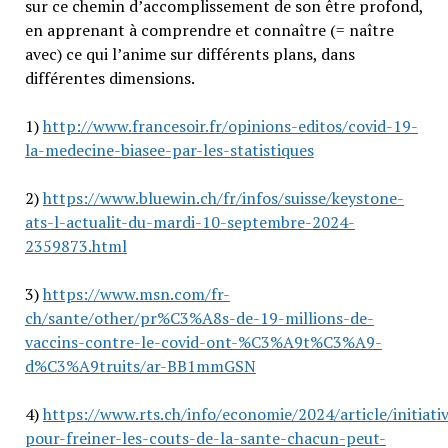
sur ce chemin d’accomplissement de son être profond,
en apprenant à comprendre et connaître (= naître
avec) ce qui l’anime sur différents plans, dans
différentes dimensions.
1)
http://www.francesoir.fr/opinions-editos/covid-19-
la-medecine-biasee-par-les-statistiques
2)
https://www.bluewin.ch/fr/infos/suisse/keystone-
ats-l-actualit-du-mardi-10-septembre-2024-
2359873.html
3)
https://www.msn.com/fr-
ch/sante/other/pr%C3%A8s-de-19-millions-de-
vaccins-contre-le-covid-ont-%C3%A9t%C3%A9-
d%C3%A9truits/ar-BB1mmGSN
4)
https://www.rts.ch/info/economie/2024/article/initiati
pour-freiner-les-couts-de-la-sante-chacun-peut-