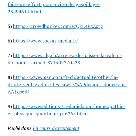
faire-un-effort-pour-eviter-le-gaspillage-
28494614.html
5)
https://crowdbunker.com/v/QkL4PzZsrg
6)
https://www.tocsin-media.fr/
7)
https://www.tdg.ch/arretez-de-baisser-la-valeur-
du-point-tarmed-871302270428
8)
https://www.msn.com/fr-ch/actualite/other/la-
droite-veut-exclure-les-m%C3%A9decines-douces/ar-
AA1qs6dJ
9)
https://www.editions-tredaniel.com/homeopathie-
et-physique-quantique-p-6265.html
Publié dans
En cours de traitement