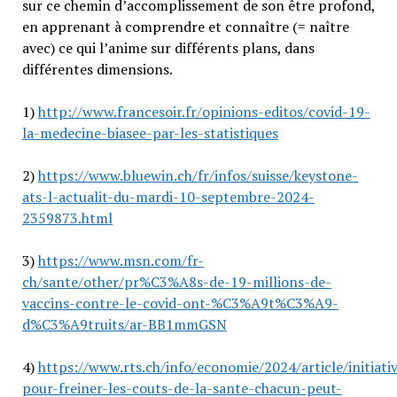
sur ce chemin d’accomplissement de son être profond,
en apprenant à comprendre et connaître (= naître
avec) ce qui l’anime sur différents plans, dans
différentes dimensions.
1)
http://www.francesoir.fr/opinions-editos/covid-19-
la-medecine-biasee-par-les-statistiques
2)
https://www.bluewin.ch/fr/infos/suisse/keystone-
ats-l-actualit-du-mardi-10-septembre-2024-
2359873.html
3)
https://www.msn.com/fr-
ch/sante/other/pr%C3%A8s-de-19-millions-de-
vaccins-contre-le-covid-ont-%C3%A9t%C3%A9-
d%C3%A9truits/ar-BB1mmGSN
4)
https://www.rts.ch/info/economie/2024/article/initiati
pour-freiner-les-couts-de-la-sante-chacun-peut-