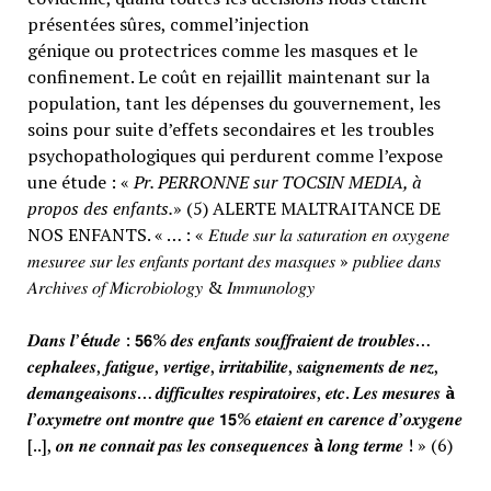
présentées sûres, commel’injection
génique ou protectrices comme les masques et le
confinement. Le coût en rejaillit maintenant sur la
population, tant les dépenses du gouvernement, les
soins pour suite d’effets secondaires et les troubles
psychopathologiques qui perdurent comme l’expose
une étude : «
Pr. PERRONNE sur TOCSIN MEDIA, à
propos des enfants.
» (5) ALERTE MALTRAITANCE DE
NOS ENFANTS. « … : « 𝐸𝑡𝑢𝑑𝑒 𝑠𝑢𝑟 𝑙𝑎 𝑠𝑎𝑡𝑢𝑟𝑎𝑡𝑖𝑜𝑛 𝑒𝑛 𝑜𝑥𝑦𝑔𝑒𝑛𝑒
𝑚𝑒𝑠𝑢𝑟𝑒𝑒 𝑠𝑢𝑟 𝑙𝑒𝑠 𝑒𝑛𝑓𝑎𝑛𝑡𝑠 𝑝𝑜𝑟𝑡𝑎𝑛𝑡 𝑑𝑒𝑠 𝑚𝑎𝑠𝑞𝑢𝑒𝑠 » 𝑝𝑢𝑏𝑙𝑖𝑒𝑒 𝑑𝑎𝑛𝑠
𝐴𝑟𝑐ℎ𝑖𝑣𝑒𝑠 𝑜𝑓 𝑀𝑖𝑐𝑟𝑜𝑏𝑖𝑜𝑙𝑜𝑔𝑦 & 𝐼𝑚𝑚𝑢𝑛𝑜𝑙𝑜𝑔𝑦
𝑫𝒂𝒏𝒔 𝒍’
é
𝒕𝒖𝒅𝒆 : 𝟱𝟲% 𝒅𝒆𝒔 𝒆𝒏𝒇𝒂𝒏𝒕𝒔 𝒔𝒐𝒖𝒇𝒇𝒓𝒂𝒊𝒆𝒏𝒕 𝒅𝒆 𝒕𝒓𝒐𝒖𝒃𝒍𝒆𝒔…
𝒄𝒆𝒑𝒉𝒂𝒍𝒆𝒆𝒔, 𝒇𝒂𝒕𝒊𝒈𝒖𝒆, 𝒗𝒆𝒓𝒕𝒊𝒈𝒆, 𝒊𝒓𝒓𝒊𝒕𝒂𝒃𝒊𝒍𝒊𝒕𝒆, 𝒔𝒂𝒊𝒈𝒏𝒆𝒎𝒆𝒏𝒕𝒔 𝒅𝒆 𝒏𝒆𝒛,
𝒅𝒆𝒎𝒂𝒏𝒈𝒆𝒂𝒊𝒔𝒐𝒏𝒔… 𝒅𝒊𝒇𝒇𝒊𝒄𝒖𝒍𝒕𝒆𝒔 𝒓𝒆𝒔𝒑𝒊𝒓𝒂𝒕𝒐𝒊𝒓𝒆𝒔, 𝒆𝒕𝒄. 𝑳𝒆𝒔 𝒎𝒆𝒔𝒖𝒓𝒆𝒔
à
𝒍’𝒐𝒙𝒚𝒎𝒆𝒕𝒓𝒆 𝒐𝒏𝒕 𝒎𝒐𝒏𝒕𝒓𝒆 𝒒𝒖𝒆 𝟭𝟱% 𝒆𝒕𝒂𝒊𝒆𝒏𝒕 𝒆𝒏 𝒄𝒂𝒓𝒆𝒏𝒄𝒆 𝒅’𝒐𝒙𝒚𝒈𝒆𝒏𝒆
[..], 𝒐𝒏 𝒏𝒆 𝒄𝒐𝒏𝒏𝒂𝒊𝒕 𝒑𝒂𝒔 𝒍𝒆𝒔 𝒄𝒐𝒏𝒔𝒆𝒒𝒖𝒆𝒏𝒄𝒆𝒔
à
𝒍𝒐𝒏𝒈 𝒕𝒆𝒓𝒎𝒆 ! » (6)