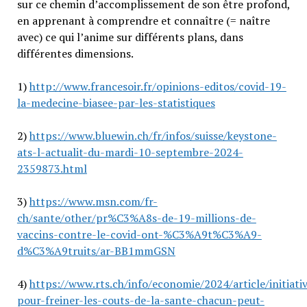
sur ce chemin d’accomplissement de son être profond,
en apprenant à comprendre et connaître (= naître
avec) ce qui l’anime sur différents plans, dans
différentes dimensions.
1)
http://www.francesoir.fr/opinions-editos/covid-19-
la-medecine-biasee-par-les-statistiques
2)
https://www.bluewin.ch/fr/infos/suisse/keystone-
ats-l-actualit-du-mardi-10-septembre-2024-
2359873.html
3)
https://www.msn.com/fr-
ch/sante/other/pr%C3%A8s-de-19-millions-de-
vaccins-contre-le-covid-ont-%C3%A9t%C3%A9-
d%C3%A9truits/ar-BB1mmGSN
4)
https://www.rts.ch/info/economie/2024/article/initiati
pour-freiner-les-couts-de-la-sante-chacun-peut-