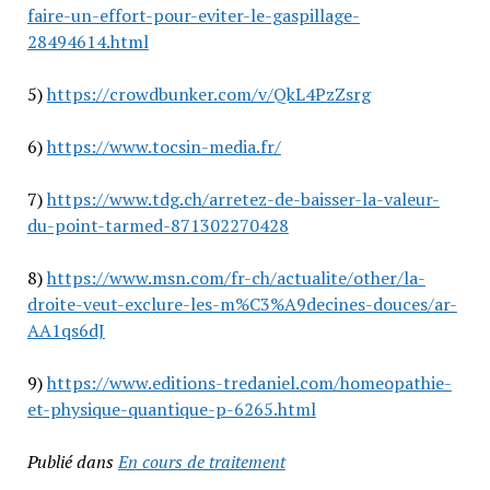
faire-un-effort-pour-eviter-le-gaspillage-
28494614.html
5)
https://crowdbunker.com/v/QkL4PzZsrg
6)
https://www.tocsin-media.fr/
7)
https://www.tdg.ch/arretez-de-baisser-la-valeur-
du-point-tarmed-871302270428
8)
https://www.msn.com/fr-ch/actualite/other/la-
droite-veut-exclure-les-m%C3%A9decines-douces/ar-
AA1qs6dJ
9)
https://www.editions-tredaniel.com/homeopathie-
et-physique-quantique-p-6265.html
Publié dans
En cours de traitement