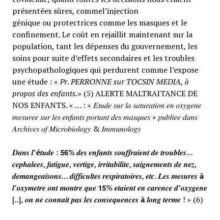
présentées sûres, commel’injection
génique ou protectrices comme les masques et le
confinement. Le coût en rejaillit maintenant sur la
population, tant les dépenses du gouvernement, les
soins pour suite d’effets secondaires et les troubles
psychopathologiques qui perdurent comme l’expose
une étude : «
Pr. PERRONNE sur TOCSIN MEDIA, à
propos des enfants.
» (5) ALERTE MALTRAITANCE DE
NOS ENFANTS. « … : « 𝐸𝑡𝑢𝑑𝑒 𝑠𝑢𝑟 𝑙𝑎 𝑠𝑎𝑡𝑢𝑟𝑎𝑡𝑖𝑜𝑛 𝑒𝑛 𝑜𝑥𝑦𝑔𝑒𝑛𝑒
𝑚𝑒𝑠𝑢𝑟𝑒𝑒 𝑠𝑢𝑟 𝑙𝑒𝑠 𝑒𝑛𝑓𝑎𝑛𝑡𝑠 𝑝𝑜𝑟𝑡𝑎𝑛𝑡 𝑑𝑒𝑠 𝑚𝑎𝑠𝑞𝑢𝑒𝑠 » 𝑝𝑢𝑏𝑙𝑖𝑒𝑒 𝑑𝑎𝑛𝑠
𝐴𝑟𝑐ℎ𝑖𝑣𝑒𝑠 𝑜𝑓 𝑀𝑖𝑐𝑟𝑜𝑏𝑖𝑜𝑙𝑜𝑔𝑦 & 𝐼𝑚𝑚𝑢𝑛𝑜𝑙𝑜𝑔𝑦
𝑫𝒂𝒏𝒔 𝒍’
é
𝒕𝒖𝒅𝒆 : 𝟱𝟲% 𝒅𝒆𝒔 𝒆𝒏𝒇𝒂𝒏𝒕𝒔 𝒔𝒐𝒖𝒇𝒇𝒓𝒂𝒊𝒆𝒏𝒕 𝒅𝒆 𝒕𝒓𝒐𝒖𝒃𝒍𝒆𝒔…
𝒄𝒆𝒑𝒉𝒂𝒍𝒆𝒆𝒔, 𝒇𝒂𝒕𝒊𝒈𝒖𝒆, 𝒗𝒆𝒓𝒕𝒊𝒈𝒆, 𝒊𝒓𝒓𝒊𝒕𝒂𝒃𝒊𝒍𝒊𝒕𝒆, 𝒔𝒂𝒊𝒈𝒏𝒆𝒎𝒆𝒏𝒕𝒔 𝒅𝒆 𝒏𝒆𝒛,
𝒅𝒆𝒎𝒂𝒏𝒈𝒆𝒂𝒊𝒔𝒐𝒏𝒔… 𝒅𝒊𝒇𝒇𝒊𝒄𝒖𝒍𝒕𝒆𝒔 𝒓𝒆𝒔𝒑𝒊𝒓𝒂𝒕𝒐𝒊𝒓𝒆𝒔, 𝒆𝒕𝒄. 𝑳𝒆𝒔 𝒎𝒆𝒔𝒖𝒓𝒆𝒔
à
𝒍’𝒐𝒙𝒚𝒎𝒆𝒕𝒓𝒆 𝒐𝒏𝒕 𝒎𝒐𝒏𝒕𝒓𝒆 𝒒𝒖𝒆 𝟭𝟱% 𝒆𝒕𝒂𝒊𝒆𝒏𝒕 𝒆𝒏 𝒄𝒂𝒓𝒆𝒏𝒄𝒆 𝒅’𝒐𝒙𝒚𝒈𝒆𝒏𝒆
[..], 𝒐𝒏 𝒏𝒆 𝒄𝒐𝒏𝒏𝒂𝒊𝒕 𝒑𝒂𝒔 𝒍𝒆𝒔 𝒄𝒐𝒏𝒔𝒆𝒒𝒖𝒆𝒏𝒄𝒆𝒔
à
𝒍𝒐𝒏𝒈 𝒕𝒆𝒓𝒎𝒆 ! » (6)