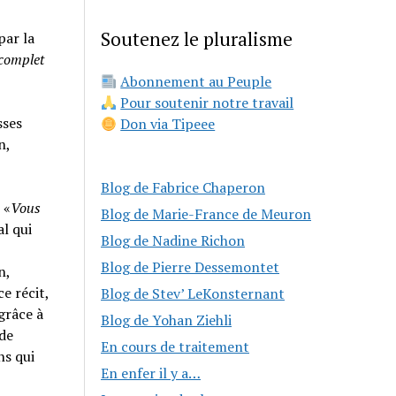
Soutenez le pluralisme
par la
 complet
Abonnement au Peuple
Pour soutenir notre travail
sses
Don via Tipeee
n,
Blog de Fabrice Chaperon
 «
Vous
Blog de Marie-France de Meuron
al qui
Blog de Nadine Richon
Blog de Pierre Dessemontet
n,
e récit,
Blog de Stev’ LeKonsternant
grâce à
Blog de Yohan Ziehli
 de
En cours de traitement
ns qui
En enfer il y a…