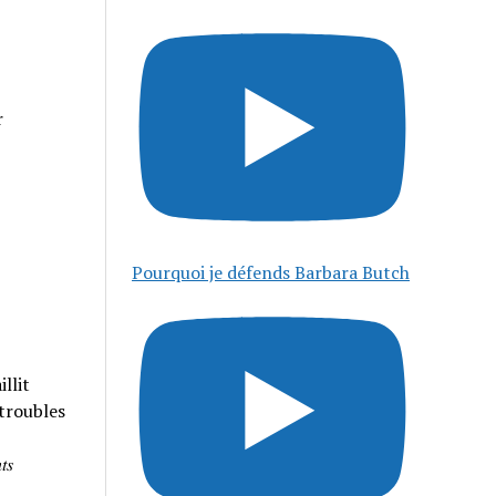
r
Pourquoi je défends Barbara Butch
llit
 troubles
𝑠