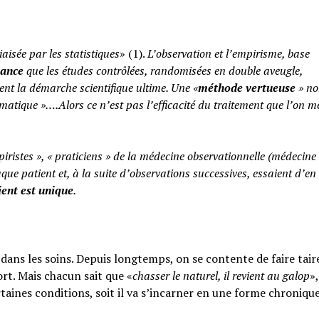
iaisée par les statistiques
» (1).
L’observation et l’empirisme, base
yance
que les études contrôlées, randomisées en double aveugle,
ent la démarche scientifique ultime. Une «
méthode vertueuse
» no
atique »….Alors ce n’est pas l’efficacité du traitement que l’on m
piristes », « praticiens » de la médecine observationnelle (médecine
aque patient et, à la suite d’observations successives, essaient d’en 
ent est unique
.
ans les soins. Depuis longtemps, on se contente de faire taire
rt. Mais chacun sait que «
chasser le naturel, il revient au galop
»,
rtaines conditions, soit il va s’incarner en une forme chroniqu