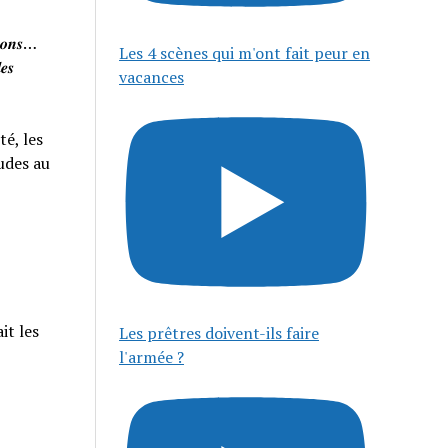
𝒊𝒔𝒐𝒏𝒔…
Les 4 scènes qui m'ont fait peur en
𝒆𝒔
vacances
té, les
tudes au
it les
Les prêtres doivent-ils faire
l'armée ?