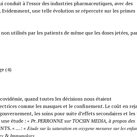
qui conduit à l’essor des industries pharmaceutiques, avec des
. Evidemment, une telle évolution se répercute sur les primes
 non utilisés par les patients de même que les doses jetées, pa
ge (4)
a covidémie, quand toutes les décisions nous étaient
ctrices comme les masques et le confinement. Le coût en rejai
ouvernement, les soins pour suite d’effets secondaires et les
 une étude : «
Pr. PERRONNE sur TOCSIN MEDIA, à propos des
𝑟 𝑙𝑎 𝑠𝑎𝑡𝑢𝑟𝑎𝑡𝑖𝑜𝑛 𝑒𝑛 𝑜𝑥𝑦𝑔𝑒𝑛𝑒 𝑚𝑒𝑠𝑢𝑟𝑒𝑒 𝑠𝑢𝑟 𝑙𝑒𝑠 𝑒𝑛𝑓𝑎𝑛
𝑙𝑜𝑔𝑦 & 𝐼𝑚𝑚𝑢𝑛𝑜𝑙𝑜𝑔𝑦