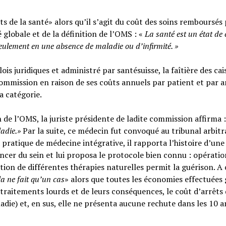
s de la santé» alors qu’il s’agit du coût des soins remboursés 
é globale et de la définition de l’OMS : «
La santé est un
état de
seulement en une absence de maladie ou d’infirmité.
»
ois juridiques et administré par santésuisse, la faîtière des cai
ommission en raison de ses coûts annuels par patient et par a
sa catégorie.
n de l’OMS, la juriste présidente de ladite commission affirma :
ladie.»
Par la suite, ce médecin fut convoqué au tribunal arbitr
 pratique de médecine intégrative, il rapporta l’histoire d’une
cer du sein et lui proposa le protocole bien connu : opératio
tion de différentes thérapies naturelles permit la guérison. A c
la ne fait qu’un cas
» alors que toutes les économies effectuées 
raitements lourds et de leurs conséquences, le coût d’arrêts
adie) et, en sus, elle ne présenta aucune rechute dans les 10 a