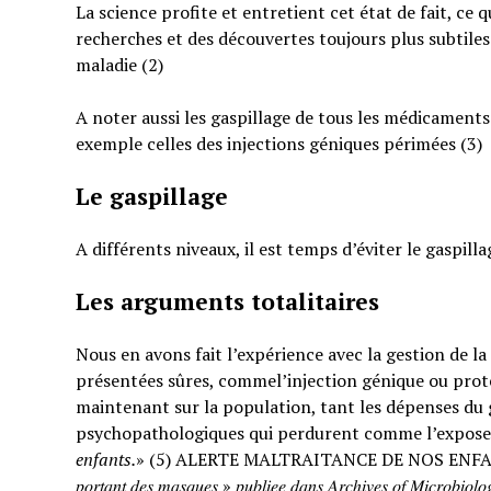
La science profite et entretient cet état de fait, ce 
recherches et des découvertes toujours plus subtiles
maladie (2)
A noter aussi les gaspillage de tous les médicaments
exemple celles des injections géniques périmées (3)
Le gaspillage
A différents niveaux, il est temps d’éviter le gaspilla
Les arguments totalitaires
Nous en avons fait l’expérience avec la gestion de l
présentées sûres, commel’injection génique ou prote
maintenant sur la population, tant les dépenses du g
psychopathologiques qui perdurent comme l’expose
enfants.
» (5) ALERTE MALTRAITANCE DE NOS ENFANTS. « … : « 𝐸𝑡𝑢𝑑𝑒 𝑠
𝑝𝑜𝑟𝑡𝑎𝑛𝑡 𝑑𝑒𝑠 𝑚𝑎𝑠𝑞𝑢𝑒𝑠 » 𝑝𝑢𝑏𝑙𝑖𝑒𝑒 𝑑𝑎𝑛𝑠 𝐴𝑟𝑐ℎ𝑖𝑣𝑒𝑠 𝑜𝑓 𝑀𝑖𝑐𝑟𝑜𝑏𝑖𝑜