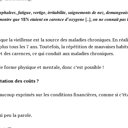
𝒉𝒂𝒍𝒆𝒆𝒔, 𝒇𝒂𝒕𝒊𝒈𝒖𝒆, 𝒗𝒆𝒓𝒕𝒊𝒈𝒆, 𝒊𝒓𝒓𝒊𝒕𝒂𝒃𝒊𝒍𝒊𝒕𝒆, 𝒔𝒂𝒊𝒈𝒏𝒆𝒎𝒆𝒏𝒕𝒔 𝒅𝒆 𝒏𝒆𝒛, 𝒅𝒆𝒎𝒂𝒏𝒈𝒆𝒂
𝒐𝒏𝒕𝒓𝒆 𝒒𝒖𝒆 𝟭𝟱% 𝒆𝒕𝒂𝒊𝒆𝒏𝒕 𝒆𝒏 𝒄𝒂𝒓𝒆𝒏𝒄𝒆 𝒅’𝒐𝒙𝒚𝒈𝒆𝒏𝒆 [..], 𝒐𝒏 𝒏𝒆 𝒄𝒐𝒏𝒏𝒂𝒊𝒕 𝒑𝒂𝒔 𝒍
e la vieillesse est la source des maladies chroniques. En réali
lus tous les 7 ans. Toutefois, la répétition de mauvaises habi
et des carences, ce qui conduit aux maladies chroniques.
le forme physique et mentale, donc c’est possible !
tation des coûts ?
eaucoup exprimés sur les conditions financières, comme si c’éta
si peu la parole.