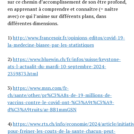
sur ce chemin d’accomplissement de son être profond,
en apprenant à comprendre et connaître (= naître
avec) ce qui l’anime sur différents plans, dans
différentes dimensions.
1)
http://www.francesoir.fr/opinions-editos/covid-19-
la-medecine-biasee-par-les-statistiques
2)
https://www.bluewin.ch/fr/infos/suisse/keystone-
ats-l-actualit-du-mardi-10-septembre-2024-
2359873.html
3)
https://www.msn.com/fr-
ch/sante/other/pr%C3%A8s-de-19-millions-de-
vaccins-contre-le-covid-ont-%C3%A9t%C3%A9-
d%C3%A9truits/ar-BB1mmGSN
4)
https://www.rts.ch/info/economie/2024/article/initiati
pour-freiner-les-couts-de-la-sante-chacun-peut-