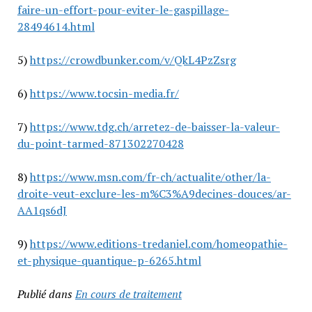
faire-un-effort-pour-eviter-le-gaspillage-
28494614.html
5)
https://crowdbunker.com/v/QkL4PzZsrg
6)
https://www.tocsin-media.fr/
7)
https://www.tdg.ch/arretez-de-baisser-la-valeur-
du-point-tarmed-871302270428
8)
https://www.msn.com/fr-ch/actualite/other/la-
droite-veut-exclure-les-m%C3%A9decines-douces/ar-
AA1qs6dJ
9)
https://www.editions-tredaniel.com/homeopathie-
et-physique-quantique-p-6265.html
Publié dans
En cours de traitement