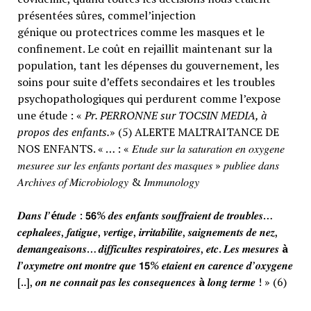
présentées sûres, commel’injection
génique ou protectrices comme les masques et le
confinement. Le coût en rejaillit maintenant sur la
population, tant les dépenses du gouvernement, les
soins pour suite d’effets secondaires et les troubles
psychopathologiques qui perdurent comme l’expose
une étude : «
Pr. PERRONNE sur TOCSIN MEDIA, à
propos des enfants.
» (5) ALERTE MALTRAITANCE DE
NOS ENFANTS. « … : « 𝐸𝑡𝑢𝑑𝑒 𝑠𝑢𝑟 𝑙𝑎 𝑠𝑎𝑡𝑢𝑟𝑎𝑡𝑖𝑜𝑛 𝑒𝑛 𝑜𝑥𝑦𝑔𝑒𝑛𝑒
𝑚𝑒𝑠𝑢𝑟𝑒𝑒 𝑠𝑢𝑟 𝑙𝑒𝑠 𝑒𝑛𝑓𝑎𝑛𝑡𝑠 𝑝𝑜𝑟𝑡𝑎𝑛𝑡 𝑑𝑒𝑠 𝑚𝑎𝑠𝑞𝑢𝑒𝑠 » 𝑝𝑢𝑏𝑙𝑖𝑒𝑒 𝑑𝑎𝑛𝑠
𝐴𝑟𝑐ℎ𝑖𝑣𝑒𝑠 𝑜𝑓 𝑀𝑖𝑐𝑟𝑜𝑏𝑖𝑜𝑙𝑜𝑔𝑦 & 𝐼𝑚𝑚𝑢𝑛𝑜𝑙𝑜𝑔𝑦
𝑫𝒂𝒏𝒔 𝒍’
é
𝒕𝒖𝒅𝒆 : 𝟱𝟲% 𝒅𝒆𝒔 𝒆𝒏𝒇𝒂𝒏𝒕𝒔 𝒔𝒐𝒖𝒇𝒇𝒓𝒂𝒊𝒆𝒏𝒕 𝒅𝒆 𝒕𝒓𝒐𝒖𝒃𝒍𝒆𝒔…
𝒄𝒆𝒑𝒉𝒂𝒍𝒆𝒆𝒔, 𝒇𝒂𝒕𝒊𝒈𝒖𝒆, 𝒗𝒆𝒓𝒕𝒊𝒈𝒆, 𝒊𝒓𝒓𝒊𝒕𝒂𝒃𝒊𝒍𝒊𝒕𝒆, 𝒔𝒂𝒊𝒈𝒏𝒆𝒎𝒆𝒏𝒕𝒔 𝒅𝒆 𝒏𝒆𝒛,
𝒅𝒆𝒎𝒂𝒏𝒈𝒆𝒂𝒊𝒔𝒐𝒏𝒔… 𝒅𝒊𝒇𝒇𝒊𝒄𝒖𝒍𝒕𝒆𝒔 𝒓𝒆𝒔𝒑𝒊𝒓𝒂𝒕𝒐𝒊𝒓𝒆𝒔, 𝒆𝒕𝒄. 𝑳𝒆𝒔 𝒎𝒆𝒔𝒖𝒓𝒆𝒔
à
𝒍’𝒐𝒙𝒚𝒎𝒆𝒕𝒓𝒆 𝒐𝒏𝒕 𝒎𝒐𝒏𝒕𝒓𝒆 𝒒𝒖𝒆 𝟭𝟱% 𝒆𝒕𝒂𝒊𝒆𝒏𝒕 𝒆𝒏 𝒄𝒂𝒓𝒆𝒏𝒄𝒆 𝒅’𝒐𝒙𝒚𝒈𝒆𝒏𝒆
[..], 𝒐𝒏 𝒏𝒆 𝒄𝒐𝒏𝒏𝒂𝒊𝒕 𝒑𝒂𝒔 𝒍𝒆𝒔 𝒄𝒐𝒏𝒔𝒆𝒒𝒖𝒆𝒏𝒄𝒆𝒔
à
𝒍𝒐𝒏𝒈 𝒕𝒆𝒓𝒎𝒆 ! » (6)