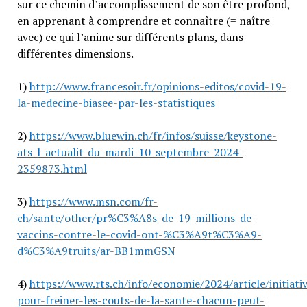
sur ce chemin d’accomplissement de son être profond,
en apprenant à comprendre et connaître (= naître
avec) ce qui l’anime sur différents plans, dans
différentes dimensions.
1)
http://www.francesoir.fr/opinions-editos/covid-19-
la-medecine-biasee-par-les-statistiques
2)
https://www.bluewin.ch/fr/infos/suisse/keystone-
ats-l-actualit-du-mardi-10-septembre-2024-
2359873.html
3)
https://www.msn.com/fr-
ch/sante/other/pr%C3%A8s-de-19-millions-de-
vaccins-contre-le-covid-ont-%C3%A9t%C3%A9-
d%C3%A9truits/ar-BB1mmGSN
4)
https://www.rts.ch/info/economie/2024/article/initiati
pour-freiner-les-couts-de-la-sante-chacun-peut-