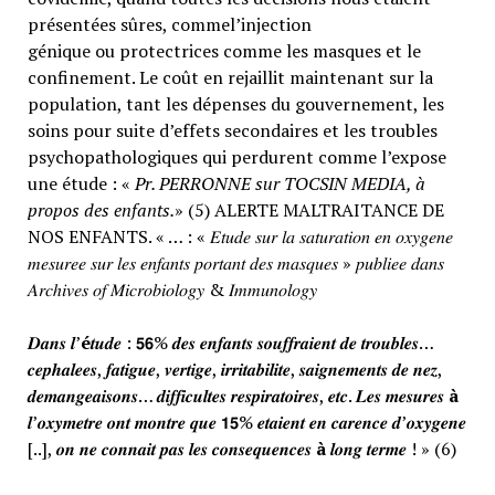
présentées sûres, commel’injection
génique ou protectrices comme les masques et le
confinement. Le coût en rejaillit maintenant sur la
population, tant les dépenses du gouvernement, les
soins pour suite d’effets secondaires et les troubles
psychopathologiques qui perdurent comme l’expose
une étude : «
Pr. PERRONNE sur TOCSIN MEDIA, à
propos des enfants.
» (5) ALERTE MALTRAITANCE DE
NOS ENFANTS. « … : « 𝐸𝑡𝑢𝑑𝑒 𝑠𝑢𝑟 𝑙𝑎 𝑠𝑎𝑡𝑢𝑟𝑎𝑡𝑖𝑜𝑛 𝑒𝑛 𝑜𝑥𝑦𝑔𝑒𝑛𝑒
𝑚𝑒𝑠𝑢𝑟𝑒𝑒 𝑠𝑢𝑟 𝑙𝑒𝑠 𝑒𝑛𝑓𝑎𝑛𝑡𝑠 𝑝𝑜𝑟𝑡𝑎𝑛𝑡 𝑑𝑒𝑠 𝑚𝑎𝑠𝑞𝑢𝑒𝑠 » 𝑝𝑢𝑏𝑙𝑖𝑒𝑒 𝑑𝑎𝑛𝑠
𝐴𝑟𝑐ℎ𝑖𝑣𝑒𝑠 𝑜𝑓 𝑀𝑖𝑐𝑟𝑜𝑏𝑖𝑜𝑙𝑜𝑔𝑦 & 𝐼𝑚𝑚𝑢𝑛𝑜𝑙𝑜𝑔𝑦
𝑫𝒂𝒏𝒔 𝒍’
é
𝒕𝒖𝒅𝒆 : 𝟱𝟲% 𝒅𝒆𝒔 𝒆𝒏𝒇𝒂𝒏𝒕𝒔 𝒔𝒐𝒖𝒇𝒇𝒓𝒂𝒊𝒆𝒏𝒕 𝒅𝒆 𝒕𝒓𝒐𝒖𝒃𝒍𝒆𝒔…
𝒄𝒆𝒑𝒉𝒂𝒍𝒆𝒆𝒔, 𝒇𝒂𝒕𝒊𝒈𝒖𝒆, 𝒗𝒆𝒓𝒕𝒊𝒈𝒆, 𝒊𝒓𝒓𝒊𝒕𝒂𝒃𝒊𝒍𝒊𝒕𝒆, 𝒔𝒂𝒊𝒈𝒏𝒆𝒎𝒆𝒏𝒕𝒔 𝒅𝒆 𝒏𝒆𝒛,
𝒅𝒆𝒎𝒂𝒏𝒈𝒆𝒂𝒊𝒔𝒐𝒏𝒔… 𝒅𝒊𝒇𝒇𝒊𝒄𝒖𝒍𝒕𝒆𝒔 𝒓𝒆𝒔𝒑𝒊𝒓𝒂𝒕𝒐𝒊𝒓𝒆𝒔, 𝒆𝒕𝒄. 𝑳𝒆𝒔 𝒎𝒆𝒔𝒖𝒓𝒆𝒔
à
𝒍’𝒐𝒙𝒚𝒎𝒆𝒕𝒓𝒆 𝒐𝒏𝒕 𝒎𝒐𝒏𝒕𝒓𝒆 𝒒𝒖𝒆 𝟭𝟱% 𝒆𝒕𝒂𝒊𝒆𝒏𝒕 𝒆𝒏 𝒄𝒂𝒓𝒆𝒏𝒄𝒆 𝒅’𝒐𝒙𝒚𝒈𝒆𝒏𝒆
[..], 𝒐𝒏 𝒏𝒆 𝒄𝒐𝒏𝒏𝒂𝒊𝒕 𝒑𝒂𝒔 𝒍𝒆𝒔 𝒄𝒐𝒏𝒔𝒆𝒒𝒖𝒆𝒏𝒄𝒆𝒔
à
𝒍𝒐𝒏𝒈 𝒕𝒆𝒓𝒎𝒆 ! » (6)