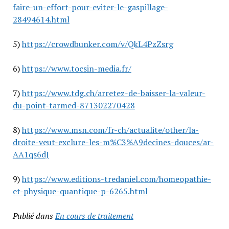
faire-un-effort-pour-eviter-le-gaspillage-
28494614.html
5)
https://crowdbunker.com/v/QkL4PzZsrg
6)
https://www.tocsin-media.fr/
7)
https://www.tdg.ch/arretez-de-baisser-la-valeur-
du-point-tarmed-871302270428
8)
https://www.msn.com/fr-ch/actualite/other/la-
droite-veut-exclure-les-m%C3%A9decines-douces/ar-
AA1qs6dJ
9)
https://www.editions-tredaniel.com/homeopathie-
et-physique-quantique-p-6265.html
Publié dans
En cours de traitement