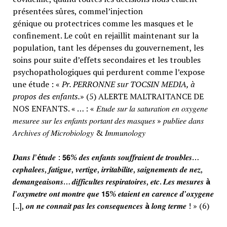
présentées sûres, commel’injection
génique ou protectrices comme les masques et le
confinement. Le coût en rejaillit maintenant sur la
population, tant les dépenses du gouvernement, les
soins pour suite d’effets secondaires et les troubles
psychopathologiques qui perdurent comme l’expose
une étude : «
Pr. PERRONNE sur TOCSIN MEDIA, à
propos des enfants.
» (5) ALERTE MALTRAITANCE DE
NOS ENFANTS. « … : « 𝐸𝑡𝑢𝑑𝑒 𝑠𝑢𝑟 𝑙𝑎 𝑠𝑎𝑡𝑢𝑟𝑎𝑡𝑖𝑜𝑛 𝑒𝑛 𝑜𝑥𝑦𝑔𝑒𝑛𝑒
𝑚𝑒𝑠𝑢𝑟𝑒𝑒 𝑠𝑢𝑟 𝑙𝑒𝑠 𝑒𝑛𝑓𝑎𝑛𝑡𝑠 𝑝𝑜𝑟𝑡𝑎𝑛𝑡 𝑑𝑒𝑠 𝑚𝑎𝑠𝑞𝑢𝑒𝑠 » 𝑝𝑢𝑏𝑙𝑖𝑒𝑒 𝑑𝑎𝑛𝑠
𝐴𝑟𝑐ℎ𝑖𝑣𝑒𝑠 𝑜𝑓 𝑀𝑖𝑐𝑟𝑜𝑏𝑖𝑜𝑙𝑜𝑔𝑦 & 𝐼𝑚𝑚𝑢𝑛𝑜𝑙𝑜𝑔𝑦
𝑫𝒂𝒏𝒔 𝒍’
é
𝒕𝒖𝒅𝒆 : 𝟱𝟲% 𝒅𝒆𝒔 𝒆𝒏𝒇𝒂𝒏𝒕𝒔 𝒔𝒐𝒖𝒇𝒇𝒓𝒂𝒊𝒆𝒏𝒕 𝒅𝒆 𝒕𝒓𝒐𝒖𝒃𝒍𝒆𝒔…
𝒄𝒆𝒑𝒉𝒂𝒍𝒆𝒆𝒔, 𝒇𝒂𝒕𝒊𝒈𝒖𝒆, 𝒗𝒆𝒓𝒕𝒊𝒈𝒆, 𝒊𝒓𝒓𝒊𝒕𝒂𝒃𝒊𝒍𝒊𝒕𝒆, 𝒔𝒂𝒊𝒈𝒏𝒆𝒎𝒆𝒏𝒕𝒔 𝒅𝒆 𝒏𝒆𝒛,
𝒅𝒆𝒎𝒂𝒏𝒈𝒆𝒂𝒊𝒔𝒐𝒏𝒔… 𝒅𝒊𝒇𝒇𝒊𝒄𝒖𝒍𝒕𝒆𝒔 𝒓𝒆𝒔𝒑𝒊𝒓𝒂𝒕𝒐𝒊𝒓𝒆𝒔, 𝒆𝒕𝒄. 𝑳𝒆𝒔 𝒎𝒆𝒔𝒖𝒓𝒆𝒔
à
𝒍’𝒐𝒙𝒚𝒎𝒆𝒕𝒓𝒆 𝒐𝒏𝒕 𝒎𝒐𝒏𝒕𝒓𝒆 𝒒𝒖𝒆 𝟭𝟱% 𝒆𝒕𝒂𝒊𝒆𝒏𝒕 𝒆𝒏 𝒄𝒂𝒓𝒆𝒏𝒄𝒆 𝒅’𝒐𝒙𝒚𝒈𝒆𝒏𝒆
[..], 𝒐𝒏 𝒏𝒆 𝒄𝒐𝒏𝒏𝒂𝒊𝒕 𝒑𝒂𝒔 𝒍𝒆𝒔 𝒄𝒐𝒏𝒔𝒆𝒒𝒖𝒆𝒏𝒄𝒆𝒔
à
𝒍𝒐𝒏𝒈 𝒕𝒆𝒓𝒎𝒆 ! » (6)