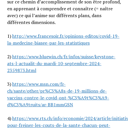
sur ce chemin d’accomplissement de son être profond,
en apprenant à comprendre et connaître (= naître
avec) ce qui l’anime sur différents plans, dans
différentes dimensions.
1)
http://www.francesoir.fr/opinions-editos/covid-19-
la-medecine-biasee-par-les-statistiques
2)
https://www.bluewin.ch/fr/infos/suisse/keystone-
ats-l-actualit-du-mardi-10-septembre-2024-
2359873.html
3)
https://www.msn.com/fr-
ch/sante/other/pr%C3%A8s-de-19-millions-de-
vaccins-contre-le-covid-ont-%C3%A9t%C3%A9-
d%C3%A9truits/ar-BB1mmGSN
4)
https://www.rts.ch/info/economie/2024/article/initiati
pour-freiner-les-couts-de-la-sante-chacun-peut-