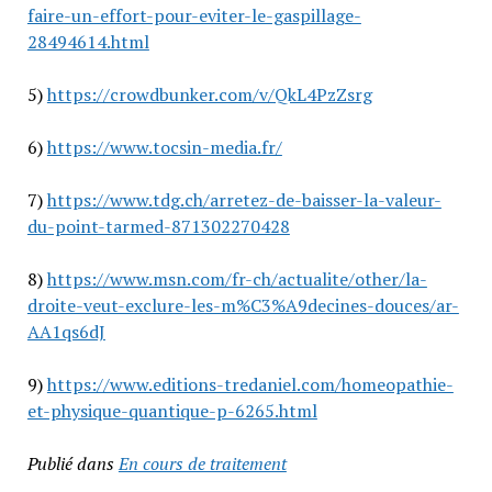
faire-un-effort-pour-eviter-le-gaspillage-
28494614.html
5)
https://crowdbunker.com/v/QkL4PzZsrg
6)
https://www.tocsin-media.fr/
7)
https://www.tdg.ch/arretez-de-baisser-la-valeur-
du-point-tarmed-871302270428
8)
https://www.msn.com/fr-ch/actualite/other/la-
droite-veut-exclure-les-m%C3%A9decines-douces/ar-
AA1qs6dJ
9)
https://www.editions-tredaniel.com/homeopathie-
et-physique-quantique-p-6265.html
Publié dans
En cours de traitement