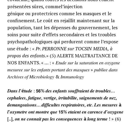
présentées sûres, commel’injection
génique ou protectrices comme les masques et le
confinement. Le coût en rejaillit maintenant sur la
population, tant les dépenses du gouvernement, les
soins pour suite d’effets secondaires et les troubles
psychopathologiques qui perdurent comme l’expose
une étude : «
Pr. PERRONNE sur TOCSIN MEDIA, à
propos des enfants.
» (5) ALERTE MALTRAITANCE DE
NOS ENFANTS. « … : « 𝐸𝑡𝑢𝑑𝑒 𝑠𝑢𝑟 𝑙𝑎 𝑠𝑎𝑡𝑢𝑟𝑎𝑡𝑖𝑜𝑛 𝑒𝑛 𝑜𝑥𝑦𝑔𝑒𝑛𝑒
𝑚𝑒𝑠𝑢𝑟𝑒𝑒 𝑠𝑢𝑟 𝑙𝑒𝑠 𝑒𝑛𝑓𝑎𝑛𝑡𝑠 𝑝𝑜𝑟𝑡𝑎𝑛𝑡 𝑑𝑒𝑠 𝑚𝑎𝑠𝑞𝑢𝑒𝑠 » 𝑝𝑢𝑏𝑙𝑖𝑒𝑒 𝑑𝑎𝑛𝑠
𝐴𝑟𝑐ℎ𝑖𝑣𝑒𝑠 𝑜𝑓 𝑀𝑖𝑐𝑟𝑜𝑏𝑖𝑜𝑙𝑜𝑔𝑦 & 𝐼𝑚𝑚𝑢𝑛𝑜𝑙𝑜𝑔𝑦
𝑫𝒂𝒏𝒔 𝒍’
é
𝒕𝒖𝒅𝒆 : 𝟱𝟲% 𝒅𝒆𝒔 𝒆𝒏𝒇𝒂𝒏𝒕𝒔 𝒔𝒐𝒖𝒇𝒇𝒓𝒂𝒊𝒆𝒏𝒕 𝒅𝒆 𝒕𝒓𝒐𝒖𝒃𝒍𝒆𝒔…
𝒄𝒆𝒑𝒉𝒂𝒍𝒆𝒆𝒔, 𝒇𝒂𝒕𝒊𝒈𝒖𝒆, 𝒗𝒆𝒓𝒕𝒊𝒈𝒆, 𝒊𝒓𝒓𝒊𝒕𝒂𝒃𝒊𝒍𝒊𝒕𝒆, 𝒔𝒂𝒊𝒈𝒏𝒆𝒎𝒆𝒏𝒕𝒔 𝒅𝒆 𝒏𝒆𝒛,
𝒅𝒆𝒎𝒂𝒏𝒈𝒆𝒂𝒊𝒔𝒐𝒏𝒔… 𝒅𝒊𝒇𝒇𝒊𝒄𝒖𝒍𝒕𝒆𝒔 𝒓𝒆𝒔𝒑𝒊𝒓𝒂𝒕𝒐𝒊𝒓𝒆𝒔, 𝒆𝒕𝒄. 𝑳𝒆𝒔 𝒎𝒆𝒔𝒖𝒓𝒆𝒔
à
𝒍’𝒐𝒙𝒚𝒎𝒆𝒕𝒓𝒆 𝒐𝒏𝒕 𝒎𝒐𝒏𝒕𝒓𝒆 𝒒𝒖𝒆 𝟭𝟱% 𝒆𝒕𝒂𝒊𝒆𝒏𝒕 𝒆𝒏 𝒄𝒂𝒓𝒆𝒏𝒄𝒆 𝒅’𝒐𝒙𝒚𝒈𝒆𝒏𝒆
[..], 𝒐𝒏 𝒏𝒆 𝒄𝒐𝒏𝒏𝒂𝒊𝒕 𝒑𝒂𝒔 𝒍𝒆𝒔 𝒄𝒐𝒏𝒔𝒆𝒒𝒖𝒆𝒏𝒄𝒆𝒔
à
𝒍𝒐𝒏𝒈 𝒕𝒆𝒓𝒎𝒆 ! » (6)