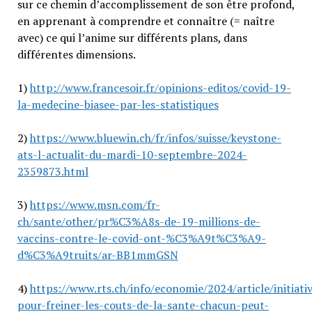
sur ce chemin d’accomplissement de son être profond,
en apprenant à comprendre et connaître (= naître
avec) ce qui l’anime sur différents plans, dans
différentes dimensions.
1)
http://www.francesoir.fr/opinions-editos/covid-19-
la-medecine-biasee-par-les-statistiques
2)
https://www.bluewin.ch/fr/infos/suisse/keystone-
ats-l-actualit-du-mardi-10-septembre-2024-
2359873.html
3)
https://www.msn.com/fr-
ch/sante/other/pr%C3%A8s-de-19-millions-de-
vaccins-contre-le-covid-ont-%C3%A9t%C3%A9-
d%C3%A9truits/ar-BB1mmGSN
4)
https://www.rts.ch/info/economie/2024/article/initiati
pour-freiner-les-couts-de-la-sante-chacun-peut-