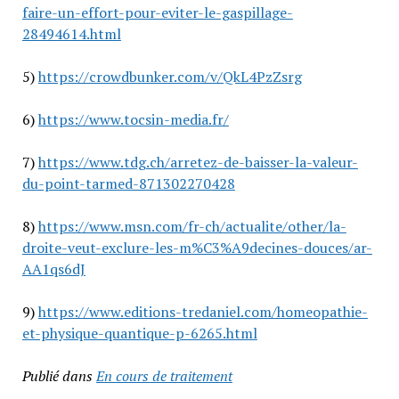
faire-un-effort-pour-eviter-le-gaspillage-
28494614.html
5)
https://crowdbunker.com/v/QkL4PzZsrg
6)
https://www.tocsin-media.fr/
7)
https://www.tdg.ch/arretez-de-baisser-la-valeur-
du-point-tarmed-871302270428
8)
https://www.msn.com/fr-ch/actualite/other/la-
droite-veut-exclure-les-m%C3%A9decines-douces/ar-
AA1qs6dJ
9)
https://www.editions-tredaniel.com/homeopathie-
et-physique-quantique-p-6265.html
Publié dans
En cours de traitement