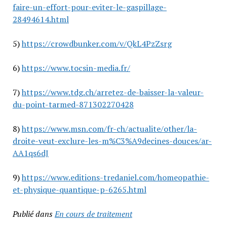
faire-un-effort-pour-eviter-le-gaspillage-
28494614.html
5)
https://crowdbunker.com/v/QkL4PzZsrg
6)
https://www.tocsin-media.fr/
7)
https://www.tdg.ch/arretez-de-baisser-la-valeur-
du-point-tarmed-871302270428
8)
https://www.msn.com/fr-ch/actualite/other/la-
droite-veut-exclure-les-m%C3%A9decines-douces/ar-
AA1qs6dJ
9)
https://www.editions-tredaniel.com/homeopathie-
et-physique-quantique-p-6265.html
Publié dans
En cours de traitement