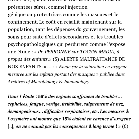
présentées sûres, commel’injection
génique ou protectrices comme les masques et le
confinement. Le coût en rejaillit maintenant sur la
population, tant les dépenses du gouvernement, les
soins pour suite d’effets secondaires et les troubles
psychopathologiques qui perdurent comme l’expose
une étude : «
Pr. PERRONNE sur TOCSIN MEDIA, à
propos des enfants.
» (5) ALERTE MALTRAITANCE DE
NOS ENFANTS. « … : « 𝐸𝑡𝑢𝑑𝑒 𝑠𝑢𝑟 𝑙𝑎 𝑠𝑎𝑡𝑢𝑟𝑎𝑡𝑖𝑜𝑛 𝑒𝑛 𝑜𝑥𝑦𝑔𝑒𝑛𝑒
𝑚𝑒𝑠𝑢𝑟𝑒𝑒 𝑠𝑢𝑟 𝑙𝑒𝑠 𝑒𝑛𝑓𝑎𝑛𝑡𝑠 𝑝𝑜𝑟𝑡𝑎𝑛𝑡 𝑑𝑒𝑠 𝑚𝑎𝑠𝑞𝑢𝑒𝑠 » 𝑝𝑢𝑏𝑙𝑖𝑒𝑒 𝑑𝑎𝑛𝑠
𝐴𝑟𝑐ℎ𝑖𝑣𝑒𝑠 𝑜𝑓 𝑀𝑖𝑐𝑟𝑜𝑏𝑖𝑜𝑙𝑜𝑔𝑦 & 𝐼𝑚𝑚𝑢𝑛𝑜𝑙𝑜𝑔𝑦
𝑫𝒂𝒏𝒔 𝒍’
é
𝒕𝒖𝒅𝒆 : 𝟱𝟲% 𝒅𝒆𝒔 𝒆𝒏𝒇𝒂𝒏𝒕𝒔 𝒔𝒐𝒖𝒇𝒇𝒓𝒂𝒊𝒆𝒏𝒕 𝒅𝒆 𝒕𝒓𝒐𝒖𝒃𝒍𝒆𝒔…
𝒄𝒆𝒑𝒉𝒂𝒍𝒆𝒆𝒔, 𝒇𝒂𝒕𝒊𝒈𝒖𝒆, 𝒗𝒆𝒓𝒕𝒊𝒈𝒆, 𝒊𝒓𝒓𝒊𝒕𝒂𝒃𝒊𝒍𝒊𝒕𝒆, 𝒔𝒂𝒊𝒈𝒏𝒆𝒎𝒆𝒏𝒕𝒔 𝒅𝒆 𝒏𝒆𝒛,
𝒅𝒆𝒎𝒂𝒏𝒈𝒆𝒂𝒊𝒔𝒐𝒏𝒔… 𝒅𝒊𝒇𝒇𝒊𝒄𝒖𝒍𝒕𝒆𝒔 𝒓𝒆𝒔𝒑𝒊𝒓𝒂𝒕𝒐𝒊𝒓𝒆𝒔, 𝒆𝒕𝒄. 𝑳𝒆𝒔 𝒎𝒆𝒔𝒖𝒓𝒆𝒔
à
𝒍’𝒐𝒙𝒚𝒎𝒆𝒕𝒓𝒆 𝒐𝒏𝒕 𝒎𝒐𝒏𝒕𝒓𝒆 𝒒𝒖𝒆 𝟭𝟱% 𝒆𝒕𝒂𝒊𝒆𝒏𝒕 𝒆𝒏 𝒄𝒂𝒓𝒆𝒏𝒄𝒆 𝒅’𝒐𝒙𝒚𝒈𝒆𝒏𝒆
[..], 𝒐𝒏 𝒏𝒆 𝒄𝒐𝒏𝒏𝒂𝒊𝒕 𝒑𝒂𝒔 𝒍𝒆𝒔 𝒄𝒐𝒏𝒔𝒆𝒒𝒖𝒆𝒏𝒄𝒆𝒔
à
𝒍𝒐𝒏𝒈 𝒕𝒆𝒓𝒎𝒆 ! » (6)