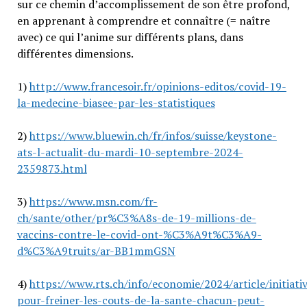
sur ce chemin d’accomplissement de son être profond,
en apprenant à comprendre et connaître (= naître
avec) ce qui l’anime sur différents plans, dans
différentes dimensions.
1)
http://www.francesoir.fr/opinions-editos/covid-19-
la-medecine-biasee-par-les-statistiques
2)
https://www.bluewin.ch/fr/infos/suisse/keystone-
ats-l-actualit-du-mardi-10-septembre-2024-
2359873.html
3)
https://www.msn.com/fr-
ch/sante/other/pr%C3%A8s-de-19-millions-de-
vaccins-contre-le-covid-ont-%C3%A9t%C3%A9-
d%C3%A9truits/ar-BB1mmGSN
4)
https://www.rts.ch/info/economie/2024/article/initiati
pour-freiner-les-couts-de-la-sante-chacun-peut-