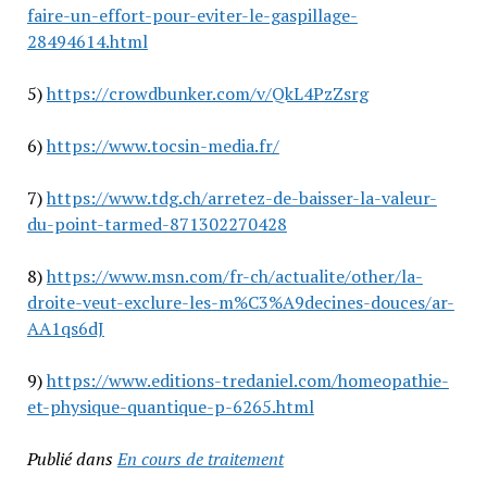
faire-un-effort-pour-eviter-le-gaspillage-
28494614.html
5)
https://crowdbunker.com/v/QkL4PzZsrg
6)
https://www.tocsin-media.fr/
7)
https://www.tdg.ch/arretez-de-baisser-la-valeur-
du-point-tarmed-871302270428
8)
https://www.msn.com/fr-ch/actualite/other/la-
droite-veut-exclure-les-m%C3%A9decines-douces/ar-
AA1qs6dJ
9)
https://www.editions-tredaniel.com/homeopathie-
et-physique-quantique-p-6265.html
Publié dans
En cours de traitement