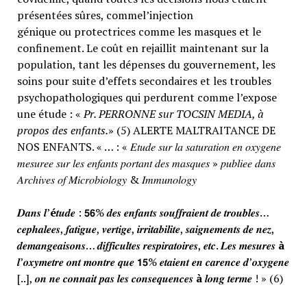
présentées sûres, commel’injection
génique ou protectrices comme les masques et le
confinement. Le coût en rejaillit maintenant sur la
population, tant les dépenses du gouvernement, les
soins pour suite d’effets secondaires et les troubles
psychopathologiques qui perdurent comme l’expose
une étude : «
Pr. PERRONNE sur TOCSIN MEDIA, à
propos des enfants.
» (5) ALERTE MALTRAITANCE DE
NOS ENFANTS. « … : « 𝐸𝑡𝑢𝑑𝑒 𝑠𝑢𝑟 𝑙𝑎 𝑠𝑎𝑡𝑢𝑟𝑎𝑡𝑖𝑜𝑛 𝑒𝑛 𝑜𝑥𝑦𝑔𝑒𝑛𝑒
𝑚𝑒𝑠𝑢𝑟𝑒𝑒 𝑠𝑢𝑟 𝑙𝑒𝑠 𝑒𝑛𝑓𝑎𝑛𝑡𝑠 𝑝𝑜𝑟𝑡𝑎𝑛𝑡 𝑑𝑒𝑠 𝑚𝑎𝑠𝑞𝑢𝑒𝑠 » 𝑝𝑢𝑏𝑙𝑖𝑒𝑒 𝑑𝑎𝑛𝑠
𝐴𝑟𝑐ℎ𝑖𝑣𝑒𝑠 𝑜𝑓 𝑀𝑖𝑐𝑟𝑜𝑏𝑖𝑜𝑙𝑜𝑔𝑦 & 𝐼𝑚𝑚𝑢𝑛𝑜𝑙𝑜𝑔𝑦
𝑫𝒂𝒏𝒔 𝒍’
é
𝒕𝒖𝒅𝒆 : 𝟱𝟲% 𝒅𝒆𝒔 𝒆𝒏𝒇𝒂𝒏𝒕𝒔 𝒔𝒐𝒖𝒇𝒇𝒓𝒂𝒊𝒆𝒏𝒕 𝒅𝒆 𝒕𝒓𝒐𝒖𝒃𝒍𝒆𝒔…
𝒄𝒆𝒑𝒉𝒂𝒍𝒆𝒆𝒔, 𝒇𝒂𝒕𝒊𝒈𝒖𝒆, 𝒗𝒆𝒓𝒕𝒊𝒈𝒆, 𝒊𝒓𝒓𝒊𝒕𝒂𝒃𝒊𝒍𝒊𝒕𝒆, 𝒔𝒂𝒊𝒈𝒏𝒆𝒎𝒆𝒏𝒕𝒔 𝒅𝒆 𝒏𝒆𝒛,
𝒅𝒆𝒎𝒂𝒏𝒈𝒆𝒂𝒊𝒔𝒐𝒏𝒔… 𝒅𝒊𝒇𝒇𝒊𝒄𝒖𝒍𝒕𝒆𝒔 𝒓𝒆𝒔𝒑𝒊𝒓𝒂𝒕𝒐𝒊𝒓𝒆𝒔, 𝒆𝒕𝒄. 𝑳𝒆𝒔 𝒎𝒆𝒔𝒖𝒓𝒆𝒔
à
𝒍’𝒐𝒙𝒚𝒎𝒆𝒕𝒓𝒆 𝒐𝒏𝒕 𝒎𝒐𝒏𝒕𝒓𝒆 𝒒𝒖𝒆 𝟭𝟱% 𝒆𝒕𝒂𝒊𝒆𝒏𝒕 𝒆𝒏 𝒄𝒂𝒓𝒆𝒏𝒄𝒆 𝒅’𝒐𝒙𝒚𝒈𝒆𝒏𝒆
[..], 𝒐𝒏 𝒏𝒆 𝒄𝒐𝒏𝒏𝒂𝒊𝒕 𝒑𝒂𝒔 𝒍𝒆𝒔 𝒄𝒐𝒏𝒔𝒆𝒒𝒖𝒆𝒏𝒄𝒆𝒔
à
𝒍𝒐𝒏𝒈 𝒕𝒆𝒓𝒎𝒆 ! » (6)