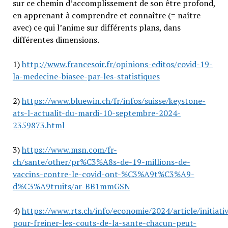
sur ce chemin d’accomplissement de son être profond,
en apprenant à comprendre et connaître (= naître
avec) ce qui l’anime sur différents plans, dans
différentes dimensions.
1)
http://www.francesoir.fr/opinions-editos/covid-19-
la-medecine-biasee-par-les-statistiques
2)
https://www.bluewin.ch/fr/infos/suisse/keystone-
ats-l-actualit-du-mardi-10-septembre-2024-
2359873.html
3)
https://www.msn.com/fr-
ch/sante/other/pr%C3%A8s-de-19-millions-de-
vaccins-contre-le-covid-ont-%C3%A9t%C3%A9-
d%C3%A9truits/ar-BB1mmGSN
4)
https://www.rts.ch/info/economie/2024/article/initiati
pour-freiner-les-couts-de-la-sante-chacun-peut-