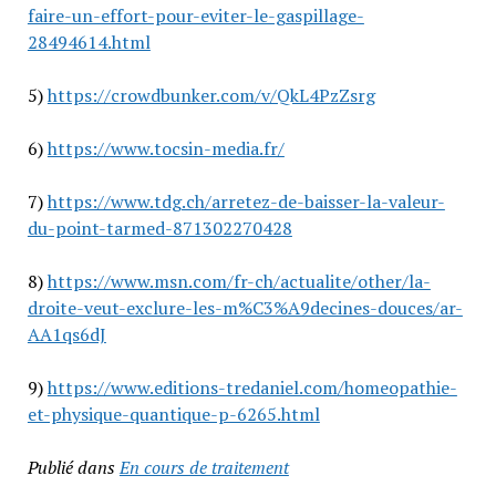
faire-un-effort-pour-eviter-le-gaspillage-
28494614.html
5)
https://crowdbunker.com/v/QkL4PzZsrg
6)
https://www.tocsin-media.fr/
7)
https://www.tdg.ch/arretez-de-baisser-la-valeur-
du-point-tarmed-871302270428
8)
https://www.msn.com/fr-ch/actualite/other/la-
droite-veut-exclure-les-m%C3%A9decines-douces/ar-
AA1qs6dJ
9)
https://www.editions-tredaniel.com/homeopathie-
et-physique-quantique-p-6265.html
Publié dans
En cours de traitement