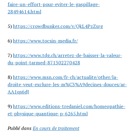
faire-un-effort-pour-eviter-le-gaspillage-
28494614.html
5)
https://crowdbunker.com/v/QkL4PzZsrg
6)
https://www.tocsin-media.fr/
7)
https://www.tdg.ch/arretez-de-baisser-la-valeur-
du-point-tarmed-871302270428
8)
https://www.msn.com/fr-ch/actualite/other/la-
droite-veut-exclure-les-m%C3%A9decines-douces/ar-
AA1qs6dJ
9)
https://www.editions-tredaniel.com/homeopathie-
et-physique-quantique-p-6265.html
Publié dans
En cours de traitement