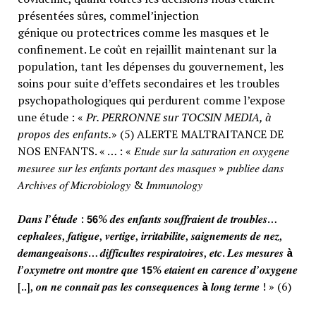
présentées sûres, commel’injection
génique ou protectrices comme les masques et le
confinement. Le coût en rejaillit maintenant sur la
population, tant les dépenses du gouvernement, les
soins pour suite d’effets secondaires et les troubles
psychopathologiques qui perdurent comme l’expose
une étude : «
Pr. PERRONNE sur TOCSIN MEDIA, à
propos des enfants.
» (5) ALERTE MALTRAITANCE DE
NOS ENFANTS. « … : « 𝐸𝑡𝑢𝑑𝑒 𝑠𝑢𝑟 𝑙𝑎 𝑠𝑎𝑡𝑢𝑟𝑎𝑡𝑖𝑜𝑛 𝑒𝑛 𝑜𝑥𝑦𝑔𝑒𝑛𝑒
𝑚𝑒𝑠𝑢𝑟𝑒𝑒 𝑠𝑢𝑟 𝑙𝑒𝑠 𝑒𝑛𝑓𝑎𝑛𝑡𝑠 𝑝𝑜𝑟𝑡𝑎𝑛𝑡 𝑑𝑒𝑠 𝑚𝑎𝑠𝑞𝑢𝑒𝑠 » 𝑝𝑢𝑏𝑙𝑖𝑒𝑒 𝑑𝑎𝑛𝑠
𝐴𝑟𝑐ℎ𝑖𝑣𝑒𝑠 𝑜𝑓 𝑀𝑖𝑐𝑟𝑜𝑏𝑖𝑜𝑙𝑜𝑔𝑦 & 𝐼𝑚𝑚𝑢𝑛𝑜𝑙𝑜𝑔𝑦
𝑫𝒂𝒏𝒔 𝒍’
é
𝒕𝒖𝒅𝒆 : 𝟱𝟲% 𝒅𝒆𝒔 𝒆𝒏𝒇𝒂𝒏𝒕𝒔 𝒔𝒐𝒖𝒇𝒇𝒓𝒂𝒊𝒆𝒏𝒕 𝒅𝒆 𝒕𝒓𝒐𝒖𝒃𝒍𝒆𝒔…
𝒄𝒆𝒑𝒉𝒂𝒍𝒆𝒆𝒔, 𝒇𝒂𝒕𝒊𝒈𝒖𝒆, 𝒗𝒆𝒓𝒕𝒊𝒈𝒆, 𝒊𝒓𝒓𝒊𝒕𝒂𝒃𝒊𝒍𝒊𝒕𝒆, 𝒔𝒂𝒊𝒈𝒏𝒆𝒎𝒆𝒏𝒕𝒔 𝒅𝒆 𝒏𝒆𝒛,
𝒅𝒆𝒎𝒂𝒏𝒈𝒆𝒂𝒊𝒔𝒐𝒏𝒔… 𝒅𝒊𝒇𝒇𝒊𝒄𝒖𝒍𝒕𝒆𝒔 𝒓𝒆𝒔𝒑𝒊𝒓𝒂𝒕𝒐𝒊𝒓𝒆𝒔, 𝒆𝒕𝒄. 𝑳𝒆𝒔 𝒎𝒆𝒔𝒖𝒓𝒆𝒔
à
𝒍’𝒐𝒙𝒚𝒎𝒆𝒕𝒓𝒆 𝒐𝒏𝒕 𝒎𝒐𝒏𝒕𝒓𝒆 𝒒𝒖𝒆 𝟭𝟱% 𝒆𝒕𝒂𝒊𝒆𝒏𝒕 𝒆𝒏 𝒄𝒂𝒓𝒆𝒏𝒄𝒆 𝒅’𝒐𝒙𝒚𝒈𝒆𝒏𝒆
[..], 𝒐𝒏 𝒏𝒆 𝒄𝒐𝒏𝒏𝒂𝒊𝒕 𝒑𝒂𝒔 𝒍𝒆𝒔 𝒄𝒐𝒏𝒔𝒆𝒒𝒖𝒆𝒏𝒄𝒆𝒔
à
𝒍𝒐𝒏𝒈 𝒕𝒆𝒓𝒎𝒆 ! » (6)