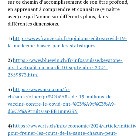
sur ce chemin d’accomplissement de son être profond,
en apprenant à comprendre et connaître (= naître
avec) ce qui l’anime sur différents plans, dans
différentes dimensions.
1)
http://www.francesoir.fr/opinions-editos/covid-19-
la-medecine-biasee-par-les-statistiques
2)
https://www.bluewin.ch/fr/infos/suisse/keystone-
ats-l-actualit-du-mardi-10-septembre-2024-
2359873.html
3)
https://www.msn.com/fr-
ch/sante/other/pr%C3%A8s-de-19-millions-de-
vaccins-contre-le-covid-ont-%C3%A9t%C3%A9-
d%C3%A9truits/ar-BB1mmGSN
4)
https://www.rts.ch/info/economie/2024/article/initiati
pour-freiner-les-couts-de-la-sante-chacun-peut-