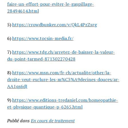
faire-un-effort-pour-eviter-le-gaspillage-
28494614.html
5)
https://crowdbunker.com/v/QkL4PzZsrg
6)
https://www.tocsin-media.fr/
7)
https://www.tdg.ch/arretez-de-baisser-la-valeur-
du-point-tarmed-871302270428
8)
https://www.msn.com/fr-ch/actualite/other/la-
droite-veut-exclure-les-m%C3%A9decines-douces/ar-
AA1qs6dJ
9)
https://www.editions-tredaniel.com/homeopathie-
et-physique-quantique-p-6265.html
Publié dans
En cours de traitement