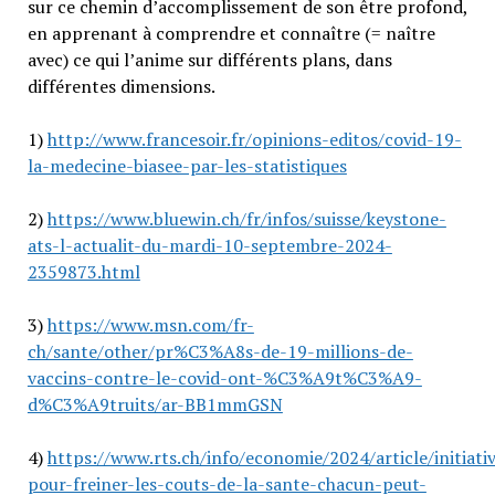
sur ce chemin d’accomplissement de son être profond,
en apprenant à comprendre et connaître (= naître
avec) ce qui l’anime sur différents plans, dans
différentes dimensions.
1)
http://www.francesoir.fr/opinions-editos/covid-19-
la-medecine-biasee-par-les-statistiques
2)
https://www.bluewin.ch/fr/infos/suisse/keystone-
ats-l-actualit-du-mardi-10-septembre-2024-
2359873.html
3)
https://www.msn.com/fr-
ch/sante/other/pr%C3%A8s-de-19-millions-de-
vaccins-contre-le-covid-ont-%C3%A9t%C3%A9-
d%C3%A9truits/ar-BB1mmGSN
4)
https://www.rts.ch/info/economie/2024/article/initiati
pour-freiner-les-couts-de-la-sante-chacun-peut-