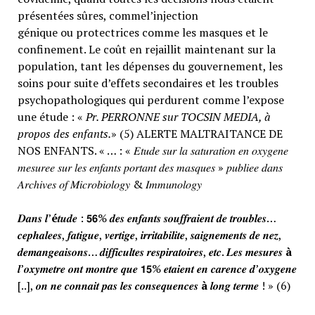
présentées sûres, commel’injection
génique ou protectrices comme les masques et le
confinement. Le coût en rejaillit maintenant sur la
population, tant les dépenses du gouvernement, les
soins pour suite d’effets secondaires et les troubles
psychopathologiques qui perdurent comme l’expose
une étude : «
Pr. PERRONNE sur TOCSIN MEDIA, à
propos des enfants.
» (5) ALERTE MALTRAITANCE DE
NOS ENFANTS. « … : « 𝐸𝑡𝑢𝑑𝑒 𝑠𝑢𝑟 𝑙𝑎 𝑠𝑎𝑡𝑢𝑟𝑎𝑡𝑖𝑜𝑛 𝑒𝑛 𝑜𝑥𝑦𝑔𝑒𝑛𝑒
𝑚𝑒𝑠𝑢𝑟𝑒𝑒 𝑠𝑢𝑟 𝑙𝑒𝑠 𝑒𝑛𝑓𝑎𝑛𝑡𝑠 𝑝𝑜𝑟𝑡𝑎𝑛𝑡 𝑑𝑒𝑠 𝑚𝑎𝑠𝑞𝑢𝑒𝑠 » 𝑝𝑢𝑏𝑙𝑖𝑒𝑒 𝑑𝑎𝑛𝑠
𝐴𝑟𝑐ℎ𝑖𝑣𝑒𝑠 𝑜𝑓 𝑀𝑖𝑐𝑟𝑜𝑏𝑖𝑜𝑙𝑜𝑔𝑦 & 𝐼𝑚𝑚𝑢𝑛𝑜𝑙𝑜𝑔𝑦
𝑫𝒂𝒏𝒔 𝒍’
é
𝒕𝒖𝒅𝒆 : 𝟱𝟲% 𝒅𝒆𝒔 𝒆𝒏𝒇𝒂𝒏𝒕𝒔 𝒔𝒐𝒖𝒇𝒇𝒓𝒂𝒊𝒆𝒏𝒕 𝒅𝒆 𝒕𝒓𝒐𝒖𝒃𝒍𝒆𝒔…
𝒄𝒆𝒑𝒉𝒂𝒍𝒆𝒆𝒔, 𝒇𝒂𝒕𝒊𝒈𝒖𝒆, 𝒗𝒆𝒓𝒕𝒊𝒈𝒆, 𝒊𝒓𝒓𝒊𝒕𝒂𝒃𝒊𝒍𝒊𝒕𝒆, 𝒔𝒂𝒊𝒈𝒏𝒆𝒎𝒆𝒏𝒕𝒔 𝒅𝒆 𝒏𝒆𝒛,
𝒅𝒆𝒎𝒂𝒏𝒈𝒆𝒂𝒊𝒔𝒐𝒏𝒔… 𝒅𝒊𝒇𝒇𝒊𝒄𝒖𝒍𝒕𝒆𝒔 𝒓𝒆𝒔𝒑𝒊𝒓𝒂𝒕𝒐𝒊𝒓𝒆𝒔, 𝒆𝒕𝒄. 𝑳𝒆𝒔 𝒎𝒆𝒔𝒖𝒓𝒆𝒔
à
𝒍’𝒐𝒙𝒚𝒎𝒆𝒕𝒓𝒆 𝒐𝒏𝒕 𝒎𝒐𝒏𝒕𝒓𝒆 𝒒𝒖𝒆 𝟭𝟱% 𝒆𝒕𝒂𝒊𝒆𝒏𝒕 𝒆𝒏 𝒄𝒂𝒓𝒆𝒏𝒄𝒆 𝒅’𝒐𝒙𝒚𝒈𝒆𝒏𝒆
[..], 𝒐𝒏 𝒏𝒆 𝒄𝒐𝒏𝒏𝒂𝒊𝒕 𝒑𝒂𝒔 𝒍𝒆𝒔 𝒄𝒐𝒏𝒔𝒆𝒒𝒖𝒆𝒏𝒄𝒆𝒔
à
𝒍𝒐𝒏𝒈 𝒕𝒆𝒓𝒎𝒆 ! » (6)