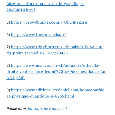
faire-un-effort-pour-eviter-le-gaspillage-
28494614.html
5)
https://crowdbunker.com/v/QkL4PzZsrg
6)
https://www.tocsin-media.fr/
7)
https://www.tdg.ch/arretez-de-baisser-la-valeur-
du-point-tarmed-871302270428
8)
https://www.msn.com/fr-ch/actualite/other/la-
droite-veut-exclure-les-m%C3%A9decines-douces/ar-
AA1qs6dJ
9)
https://www.editions-tredaniel.com/homeopathie-
et-physique-quantique-p-6265.html
Publié dans
En cours de traitement