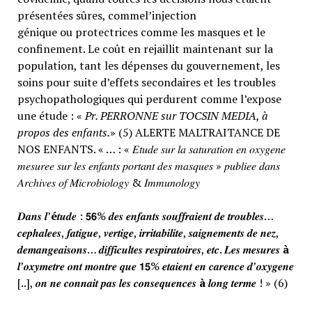
présentées sûres, commel’injection
génique ou protectrices comme les masques et le
confinement. Le coût en rejaillit maintenant sur la
population, tant les dépenses du gouvernement, les
soins pour suite d’effets secondaires et les troubles
psychopathologiques qui perdurent comme l’expose
une étude : «
Pr. PERRONNE sur TOCSIN MEDIA, à
propos des enfants.
» (5) ALERTE MALTRAITANCE DE
NOS ENFANTS. « … : « 𝐸𝑡𝑢𝑑𝑒 𝑠𝑢𝑟 𝑙𝑎 𝑠𝑎𝑡𝑢𝑟𝑎𝑡𝑖𝑜𝑛 𝑒𝑛 𝑜𝑥𝑦𝑔𝑒𝑛𝑒
𝑚𝑒𝑠𝑢𝑟𝑒𝑒 𝑠𝑢𝑟 𝑙𝑒𝑠 𝑒𝑛𝑓𝑎𝑛𝑡𝑠 𝑝𝑜𝑟𝑡𝑎𝑛𝑡 𝑑𝑒𝑠 𝑚𝑎𝑠𝑞𝑢𝑒𝑠 » 𝑝𝑢𝑏𝑙𝑖𝑒𝑒 𝑑𝑎𝑛𝑠
𝐴𝑟𝑐ℎ𝑖𝑣𝑒𝑠 𝑜𝑓 𝑀𝑖𝑐𝑟𝑜𝑏𝑖𝑜𝑙𝑜𝑔𝑦 & 𝐼𝑚𝑚𝑢𝑛𝑜𝑙𝑜𝑔𝑦
𝑫𝒂𝒏𝒔 𝒍’
é
𝒕𝒖𝒅𝒆 : 𝟱𝟲% 𝒅𝒆𝒔 𝒆𝒏𝒇𝒂𝒏𝒕𝒔 𝒔𝒐𝒖𝒇𝒇𝒓𝒂𝒊𝒆𝒏𝒕 𝒅𝒆 𝒕𝒓𝒐𝒖𝒃𝒍𝒆𝒔…
𝒄𝒆𝒑𝒉𝒂𝒍𝒆𝒆𝒔, 𝒇𝒂𝒕𝒊𝒈𝒖𝒆, 𝒗𝒆𝒓𝒕𝒊𝒈𝒆, 𝒊𝒓𝒓𝒊𝒕𝒂𝒃𝒊𝒍𝒊𝒕𝒆, 𝒔𝒂𝒊𝒈𝒏𝒆𝒎𝒆𝒏𝒕𝒔 𝒅𝒆 𝒏𝒆𝒛,
𝒅𝒆𝒎𝒂𝒏𝒈𝒆𝒂𝒊𝒔𝒐𝒏𝒔… 𝒅𝒊𝒇𝒇𝒊𝒄𝒖𝒍𝒕𝒆𝒔 𝒓𝒆𝒔𝒑𝒊𝒓𝒂𝒕𝒐𝒊𝒓𝒆𝒔, 𝒆𝒕𝒄. 𝑳𝒆𝒔 𝒎𝒆𝒔𝒖𝒓𝒆𝒔
à
𝒍’𝒐𝒙𝒚𝒎𝒆𝒕𝒓𝒆 𝒐𝒏𝒕 𝒎𝒐𝒏𝒕𝒓𝒆 𝒒𝒖𝒆 𝟭𝟱% 𝒆𝒕𝒂𝒊𝒆𝒏𝒕 𝒆𝒏 𝒄𝒂𝒓𝒆𝒏𝒄𝒆 𝒅’𝒐𝒙𝒚𝒈𝒆𝒏𝒆
[..], 𝒐𝒏 𝒏𝒆 𝒄𝒐𝒏𝒏𝒂𝒊𝒕 𝒑𝒂𝒔 𝒍𝒆𝒔 𝒄𝒐𝒏𝒔𝒆𝒒𝒖𝒆𝒏𝒄𝒆𝒔
à
𝒍𝒐𝒏𝒈 𝒕𝒆𝒓𝒎𝒆 ! » (6)