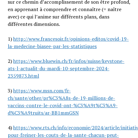
sur ce chemin d’accomplissement de son être profond,
en apprenant à comprendre et connaître (= naître
avec) ce qui l’anime sur différents plans, dans
différentes dimensions.
1)
http://www.francesoir.fr/opinions-editos/covid-19-
la-medecine-biasee-par-les-statistiques
2)
https://www.bluewin.ch/fr/infos/suisse/keystone-
ats-l-actualit-du-mardi-10-septembre-2024-
2359873.html
3)
https://www.msn.com/fr-
ch/sante/other/pr%C3%A8s-de-19-millions-de-
vaccins-contre-le-covid-ont-%C3%A9t%C3%A9-
d%C3%A9truits/ar-BB1mmGSN
4)
https://www.rts.ch/info/economie/2024/article/initiati
pour-freiner-les-couts-de-la-sante-chacun-peut-