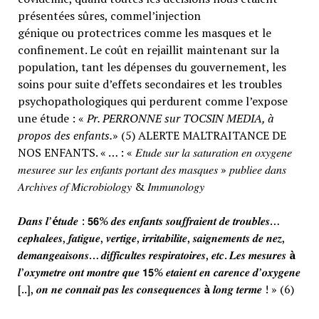
présentées sûres, commel’injection
génique ou protectrices comme les masques et le
confinement. Le coût en rejaillit maintenant sur la
population, tant les dépenses du gouvernement, les
soins pour suite d’effets secondaires et les troubles
psychopathologiques qui perdurent comme l’expose
une étude : «
Pr. PERRONNE sur TOCSIN MEDIA, à
propos des enfants.
» (5) ALERTE MALTRAITANCE DE
NOS ENFANTS. « … : « 𝐸𝑡𝑢𝑑𝑒 𝑠𝑢𝑟 𝑙𝑎 𝑠𝑎𝑡𝑢𝑟𝑎𝑡𝑖𝑜𝑛 𝑒𝑛 𝑜𝑥𝑦𝑔𝑒𝑛𝑒
𝑚𝑒𝑠𝑢𝑟𝑒𝑒 𝑠𝑢𝑟 𝑙𝑒𝑠 𝑒𝑛𝑓𝑎𝑛𝑡𝑠 𝑝𝑜𝑟𝑡𝑎𝑛𝑡 𝑑𝑒𝑠 𝑚𝑎𝑠𝑞𝑢𝑒𝑠 » 𝑝𝑢𝑏𝑙𝑖𝑒𝑒 𝑑𝑎𝑛𝑠
𝐴𝑟𝑐ℎ𝑖𝑣𝑒𝑠 𝑜𝑓 𝑀𝑖𝑐𝑟𝑜𝑏𝑖𝑜𝑙𝑜𝑔𝑦 & 𝐼𝑚𝑚𝑢𝑛𝑜𝑙𝑜𝑔𝑦
𝑫𝒂𝒏𝒔 𝒍’
é
𝒕𝒖𝒅𝒆 : 𝟱𝟲% 𝒅𝒆𝒔 𝒆𝒏𝒇𝒂𝒏𝒕𝒔 𝒔𝒐𝒖𝒇𝒇𝒓𝒂𝒊𝒆𝒏𝒕 𝒅𝒆 𝒕𝒓𝒐𝒖𝒃𝒍𝒆𝒔…
𝒄𝒆𝒑𝒉𝒂𝒍𝒆𝒆𝒔, 𝒇𝒂𝒕𝒊𝒈𝒖𝒆, 𝒗𝒆𝒓𝒕𝒊𝒈𝒆, 𝒊𝒓𝒓𝒊𝒕𝒂𝒃𝒊𝒍𝒊𝒕𝒆, 𝒔𝒂𝒊𝒈𝒏𝒆𝒎𝒆𝒏𝒕𝒔 𝒅𝒆 𝒏𝒆𝒛,
𝒅𝒆𝒎𝒂𝒏𝒈𝒆𝒂𝒊𝒔𝒐𝒏𝒔… 𝒅𝒊𝒇𝒇𝒊𝒄𝒖𝒍𝒕𝒆𝒔 𝒓𝒆𝒔𝒑𝒊𝒓𝒂𝒕𝒐𝒊𝒓𝒆𝒔, 𝒆𝒕𝒄. 𝑳𝒆𝒔 𝒎𝒆𝒔𝒖𝒓𝒆𝒔
à
𝒍’𝒐𝒙𝒚𝒎𝒆𝒕𝒓𝒆 𝒐𝒏𝒕 𝒎𝒐𝒏𝒕𝒓𝒆 𝒒𝒖𝒆 𝟭𝟱% 𝒆𝒕𝒂𝒊𝒆𝒏𝒕 𝒆𝒏 𝒄𝒂𝒓𝒆𝒏𝒄𝒆 𝒅’𝒐𝒙𝒚𝒈𝒆𝒏𝒆
[..], 𝒐𝒏 𝒏𝒆 𝒄𝒐𝒏𝒏𝒂𝒊𝒕 𝒑𝒂𝒔 𝒍𝒆𝒔 𝒄𝒐𝒏𝒔𝒆𝒒𝒖𝒆𝒏𝒄𝒆𝒔
à
𝒍𝒐𝒏𝒈 𝒕𝒆𝒓𝒎𝒆 ! » (6)