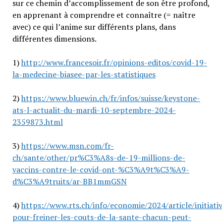
sur ce chemin d’accomplissement de son être profond,
en apprenant à comprendre et connaître (= naître
avec) ce qui l’anime sur différents plans, dans
différentes dimensions.
1)
http://www.francesoir.fr/opinions-editos/covid-19-
la-medecine-biasee-par-les-statistiques
2)
https://www.bluewin.ch/fr/infos/suisse/keystone-
ats-l-actualit-du-mardi-10-septembre-2024-
2359873.html
3)
https://www.msn.com/fr-
ch/sante/other/pr%C3%A8s-de-19-millions-de-
vaccins-contre-le-covid-ont-%C3%A9t%C3%A9-
d%C3%A9truits/ar-BB1mmGSN
4)
https://www.rts.ch/info/economie/2024/article/initiati
pour-freiner-les-couts-de-la-sante-chacun-peut-