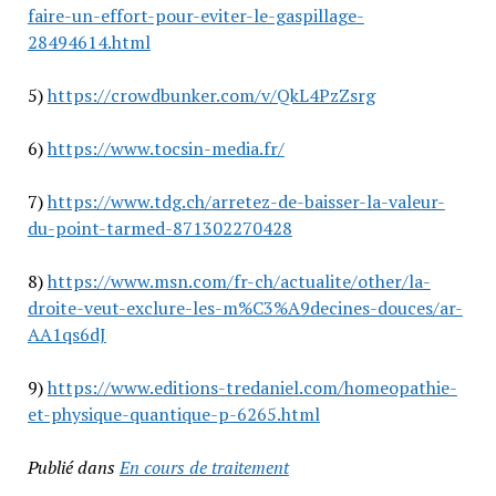
faire-un-effort-pour-eviter-le-gaspillage-
28494614.html
5)
https://crowdbunker.com/v/QkL4PzZsrg
6)
https://www.tocsin-media.fr/
7)
https://www.tdg.ch/arretez-de-baisser-la-valeur-
du-point-tarmed-871302270428
8)
https://www.msn.com/fr-ch/actualite/other/la-
droite-veut-exclure-les-m%C3%A9decines-douces/ar-
AA1qs6dJ
9)
https://www.editions-tredaniel.com/homeopathie-
et-physique-quantique-p-6265.html
Publié dans
En cours de traitement