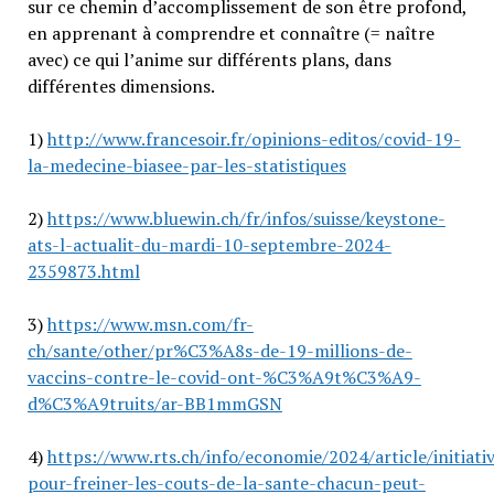
sur ce chemin d’accomplissement de son être profond,
en apprenant à comprendre et connaître (= naître
avec) ce qui l’anime sur différents plans, dans
différentes dimensions.
1)
http://www.francesoir.fr/opinions-editos/covid-19-
la-medecine-biasee-par-les-statistiques
2)
https://www.bluewin.ch/fr/infos/suisse/keystone-
ats-l-actualit-du-mardi-10-septembre-2024-
2359873.html
3)
https://www.msn.com/fr-
ch/sante/other/pr%C3%A8s-de-19-millions-de-
vaccins-contre-le-covid-ont-%C3%A9t%C3%A9-
d%C3%A9truits/ar-BB1mmGSN
4)
https://www.rts.ch/info/economie/2024/article/initiati
pour-freiner-les-couts-de-la-sante-chacun-peut-