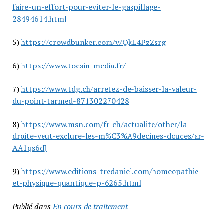
faire-un-effort-pour-eviter-le-gaspillage-
28494614.html
5)
https://crowdbunker.com/v/QkL4PzZsrg
6)
https://www.tocsin-media.fr/
7)
https://www.tdg.ch/arretez-de-baisser-la-valeur-
du-point-tarmed-871302270428
8)
https://www.msn.com/fr-ch/actualite/other/la-
droite-veut-exclure-les-m%C3%A9decines-douces/ar-
AA1qs6dJ
9)
https://www.editions-tredaniel.com/homeopathie-
et-physique-quantique-p-6265.html
Publié dans
En cours de traitement