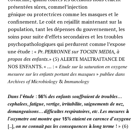
présentées sûres, commel’injection
génique ou protectrices comme les masques et le
confinement. Le coût en rejaillit maintenant sur la
population, tant les dépenses du gouvernement, les
soins pour suite d’effets secondaires et les troubles
psychopathologiques qui perdurent comme l’expose
une étude : «
Pr. PERRONNE sur TOCSIN MEDIA, à
propos des enfants.
» (5) ALERTE MALTRAITANCE DE
NOS ENFANTS. « … : « 𝐸𝑡𝑢𝑑𝑒 𝑠𝑢𝑟 𝑙𝑎 𝑠𝑎𝑡𝑢𝑟𝑎𝑡𝑖𝑜𝑛 𝑒𝑛 𝑜𝑥𝑦𝑔𝑒𝑛𝑒
𝑚𝑒𝑠𝑢𝑟𝑒𝑒 𝑠𝑢𝑟 𝑙𝑒𝑠 𝑒𝑛𝑓𝑎𝑛𝑡𝑠 𝑝𝑜𝑟𝑡𝑎𝑛𝑡 𝑑𝑒𝑠 𝑚𝑎𝑠𝑞𝑢𝑒𝑠 » 𝑝𝑢𝑏𝑙𝑖𝑒𝑒 𝑑𝑎𝑛𝑠
𝐴𝑟𝑐ℎ𝑖𝑣𝑒𝑠 𝑜𝑓 𝑀𝑖𝑐𝑟𝑜𝑏𝑖𝑜𝑙𝑜𝑔𝑦 & 𝐼𝑚𝑚𝑢𝑛𝑜𝑙𝑜𝑔𝑦
𝑫𝒂𝒏𝒔 𝒍’
é
𝒕𝒖𝒅𝒆 : 𝟱𝟲% 𝒅𝒆𝒔 𝒆𝒏𝒇𝒂𝒏𝒕𝒔 𝒔𝒐𝒖𝒇𝒇𝒓𝒂𝒊𝒆𝒏𝒕 𝒅𝒆 𝒕𝒓𝒐𝒖𝒃𝒍𝒆𝒔…
𝒄𝒆𝒑𝒉𝒂𝒍𝒆𝒆𝒔, 𝒇𝒂𝒕𝒊𝒈𝒖𝒆, 𝒗𝒆𝒓𝒕𝒊𝒈𝒆, 𝒊𝒓𝒓𝒊𝒕𝒂𝒃𝒊𝒍𝒊𝒕𝒆, 𝒔𝒂𝒊𝒈𝒏𝒆𝒎𝒆𝒏𝒕𝒔 𝒅𝒆 𝒏𝒆𝒛,
𝒅𝒆𝒎𝒂𝒏𝒈𝒆𝒂𝒊𝒔𝒐𝒏𝒔… 𝒅𝒊𝒇𝒇𝒊𝒄𝒖𝒍𝒕𝒆𝒔 𝒓𝒆𝒔𝒑𝒊𝒓𝒂𝒕𝒐𝒊𝒓𝒆𝒔, 𝒆𝒕𝒄. 𝑳𝒆𝒔 𝒎𝒆𝒔𝒖𝒓𝒆𝒔
à
𝒍’𝒐𝒙𝒚𝒎𝒆𝒕𝒓𝒆 𝒐𝒏𝒕 𝒎𝒐𝒏𝒕𝒓𝒆 𝒒𝒖𝒆 𝟭𝟱% 𝒆𝒕𝒂𝒊𝒆𝒏𝒕 𝒆𝒏 𝒄𝒂𝒓𝒆𝒏𝒄𝒆 𝒅’𝒐𝒙𝒚𝒈𝒆𝒏𝒆
[..], 𝒐𝒏 𝒏𝒆 𝒄𝒐𝒏𝒏𝒂𝒊𝒕 𝒑𝒂𝒔 𝒍𝒆𝒔 𝒄𝒐𝒏𝒔𝒆𝒒𝒖𝒆𝒏𝒄𝒆𝒔
à
𝒍𝒐𝒏𝒈 𝒕𝒆𝒓𝒎𝒆 ! » (6)