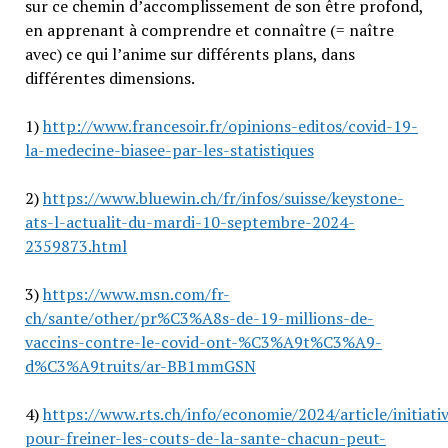
sur ce chemin d’accomplissement de son être profond,
en apprenant à comprendre et connaître (= naître
avec) ce qui l’anime sur différents plans, dans
différentes dimensions.
1)
http://www.francesoir.fr/opinions-editos/covid-19-
la-medecine-biasee-par-les-statistiques
2)
https://www.bluewin.ch/fr/infos/suisse/keystone-
ats-l-actualit-du-mardi-10-septembre-2024-
2359873.html
3)
https://www.msn.com/fr-
ch/sante/other/pr%C3%A8s-de-19-millions-de-
vaccins-contre-le-covid-ont-%C3%A9t%C3%A9-
d%C3%A9truits/ar-BB1mmGSN
4)
https://www.rts.ch/info/economie/2024/article/initiati
pour-freiner-les-couts-de-la-sante-chacun-peut-