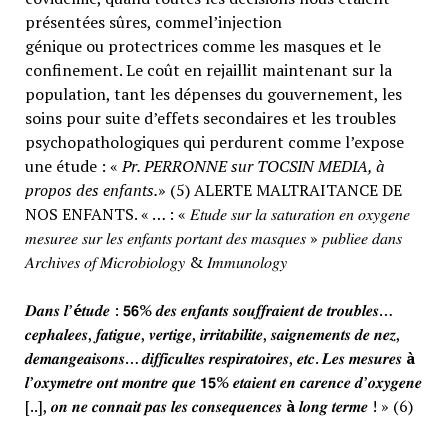
présentées sûres, commel’injection
génique ou protectrices comme les masques et le
confinement. Le coût en rejaillit maintenant sur la
population, tant les dépenses du gouvernement, les
soins pour suite d’effets secondaires et les troubles
psychopathologiques qui perdurent comme l’expose
une étude : «
Pr. PERRONNE sur TOCSIN MEDIA, à
propos des enfants.
» (5) ALERTE MALTRAITANCE DE
NOS ENFANTS. « … : « 𝐸𝑡𝑢𝑑𝑒 𝑠𝑢𝑟 𝑙𝑎 𝑠𝑎𝑡𝑢𝑟𝑎𝑡𝑖𝑜𝑛 𝑒𝑛 𝑜𝑥𝑦𝑔𝑒𝑛𝑒
𝑚𝑒𝑠𝑢𝑟𝑒𝑒 𝑠𝑢𝑟 𝑙𝑒𝑠 𝑒𝑛𝑓𝑎𝑛𝑡𝑠 𝑝𝑜𝑟𝑡𝑎𝑛𝑡 𝑑𝑒𝑠 𝑚𝑎𝑠𝑞𝑢𝑒𝑠 » 𝑝𝑢𝑏𝑙𝑖𝑒𝑒 𝑑𝑎𝑛𝑠
𝐴𝑟𝑐ℎ𝑖𝑣𝑒𝑠 𝑜𝑓 𝑀𝑖𝑐𝑟𝑜𝑏𝑖𝑜𝑙𝑜𝑔𝑦 & 𝐼𝑚𝑚𝑢𝑛𝑜𝑙𝑜𝑔𝑦
𝑫𝒂𝒏𝒔 𝒍’
é
𝒕𝒖𝒅𝒆 : 𝟱𝟲% 𝒅𝒆𝒔 𝒆𝒏𝒇𝒂𝒏𝒕𝒔 𝒔𝒐𝒖𝒇𝒇𝒓𝒂𝒊𝒆𝒏𝒕 𝒅𝒆 𝒕𝒓𝒐𝒖𝒃𝒍𝒆𝒔…
𝒄𝒆𝒑𝒉𝒂𝒍𝒆𝒆𝒔, 𝒇𝒂𝒕𝒊𝒈𝒖𝒆, 𝒗𝒆𝒓𝒕𝒊𝒈𝒆, 𝒊𝒓𝒓𝒊𝒕𝒂𝒃𝒊𝒍𝒊𝒕𝒆, 𝒔𝒂𝒊𝒈𝒏𝒆𝒎𝒆𝒏𝒕𝒔 𝒅𝒆 𝒏𝒆𝒛,
𝒅𝒆𝒎𝒂𝒏𝒈𝒆𝒂𝒊𝒔𝒐𝒏𝒔… 𝒅𝒊𝒇𝒇𝒊𝒄𝒖𝒍𝒕𝒆𝒔 𝒓𝒆𝒔𝒑𝒊𝒓𝒂𝒕𝒐𝒊𝒓𝒆𝒔, 𝒆𝒕𝒄. 𝑳𝒆𝒔 𝒎𝒆𝒔𝒖𝒓𝒆𝒔
à
𝒍’𝒐𝒙𝒚𝒎𝒆𝒕𝒓𝒆 𝒐𝒏𝒕 𝒎𝒐𝒏𝒕𝒓𝒆 𝒒𝒖𝒆 𝟭𝟱% 𝒆𝒕𝒂𝒊𝒆𝒏𝒕 𝒆𝒏 𝒄𝒂𝒓𝒆𝒏𝒄𝒆 𝒅’𝒐𝒙𝒚𝒈𝒆𝒏𝒆
[..], 𝒐𝒏 𝒏𝒆 𝒄𝒐𝒏𝒏𝒂𝒊𝒕 𝒑𝒂𝒔 𝒍𝒆𝒔 𝒄𝒐𝒏𝒔𝒆𝒒𝒖𝒆𝒏𝒄𝒆𝒔
à
𝒍𝒐𝒏𝒈 𝒕𝒆𝒓𝒎𝒆 ! » (6)