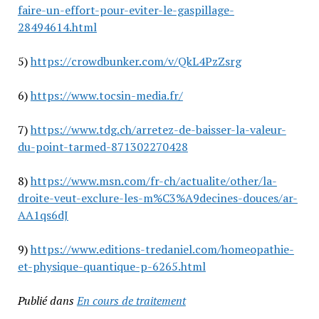
faire-un-effort-pour-eviter-le-gaspillage-
28494614.html
5)
https://crowdbunker.com/v/QkL4PzZsrg
6)
https://www.tocsin-media.fr/
7)
https://www.tdg.ch/arretez-de-baisser-la-valeur-
du-point-tarmed-871302270428
8)
https://www.msn.com/fr-ch/actualite/other/la-
droite-veut-exclure-les-m%C3%A9decines-douces/ar-
AA1qs6dJ
9)
https://www.editions-tredaniel.com/homeopathie-
et-physique-quantique-p-6265.html
Publié dans
En cours de traitement