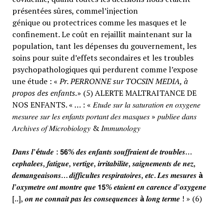
présentées sûres, commel’injection
génique ou protectrices comme les masques et le
confinement. Le coût en rejaillit maintenant sur la
population, tant les dépenses du gouvernement, les
soins pour suite d’effets secondaires et les troubles
psychopathologiques qui perdurent comme l’expose
une étude : «
Pr. PERRONNE sur TOCSIN MEDIA, à
propos des enfants.
» (5) ALERTE MALTRAITANCE DE
NOS ENFANTS. « … : « 𝐸𝑡𝑢𝑑𝑒 𝑠𝑢𝑟 𝑙𝑎 𝑠𝑎𝑡𝑢𝑟𝑎𝑡𝑖𝑜𝑛 𝑒𝑛 𝑜𝑥𝑦𝑔𝑒𝑛𝑒
𝑚𝑒𝑠𝑢𝑟𝑒𝑒 𝑠𝑢𝑟 𝑙𝑒𝑠 𝑒𝑛𝑓𝑎𝑛𝑡𝑠 𝑝𝑜𝑟𝑡𝑎𝑛𝑡 𝑑𝑒𝑠 𝑚𝑎𝑠𝑞𝑢𝑒𝑠 » 𝑝𝑢𝑏𝑙𝑖𝑒𝑒 𝑑𝑎𝑛𝑠
𝐴𝑟𝑐ℎ𝑖𝑣𝑒𝑠 𝑜𝑓 𝑀𝑖𝑐𝑟𝑜𝑏𝑖𝑜𝑙𝑜𝑔𝑦 & 𝐼𝑚𝑚𝑢𝑛𝑜𝑙𝑜𝑔𝑦
𝑫𝒂𝒏𝒔 𝒍’
é
𝒕𝒖𝒅𝒆 : 𝟱𝟲% 𝒅𝒆𝒔 𝒆𝒏𝒇𝒂𝒏𝒕𝒔 𝒔𝒐𝒖𝒇𝒇𝒓𝒂𝒊𝒆𝒏𝒕 𝒅𝒆 𝒕𝒓𝒐𝒖𝒃𝒍𝒆𝒔…
𝒄𝒆𝒑𝒉𝒂𝒍𝒆𝒆𝒔, 𝒇𝒂𝒕𝒊𝒈𝒖𝒆, 𝒗𝒆𝒓𝒕𝒊𝒈𝒆, 𝒊𝒓𝒓𝒊𝒕𝒂𝒃𝒊𝒍𝒊𝒕𝒆, 𝒔𝒂𝒊𝒈𝒏𝒆𝒎𝒆𝒏𝒕𝒔 𝒅𝒆 𝒏𝒆𝒛,
𝒅𝒆𝒎𝒂𝒏𝒈𝒆𝒂𝒊𝒔𝒐𝒏𝒔… 𝒅𝒊𝒇𝒇𝒊𝒄𝒖𝒍𝒕𝒆𝒔 𝒓𝒆𝒔𝒑𝒊𝒓𝒂𝒕𝒐𝒊𝒓𝒆𝒔, 𝒆𝒕𝒄. 𝑳𝒆𝒔 𝒎𝒆𝒔𝒖𝒓𝒆𝒔
à
𝒍’𝒐𝒙𝒚𝒎𝒆𝒕𝒓𝒆 𝒐𝒏𝒕 𝒎𝒐𝒏𝒕𝒓𝒆 𝒒𝒖𝒆 𝟭𝟱% 𝒆𝒕𝒂𝒊𝒆𝒏𝒕 𝒆𝒏 𝒄𝒂𝒓𝒆𝒏𝒄𝒆 𝒅’𝒐𝒙𝒚𝒈𝒆𝒏𝒆
[..], 𝒐𝒏 𝒏𝒆 𝒄𝒐𝒏𝒏𝒂𝒊𝒕 𝒑𝒂𝒔 𝒍𝒆𝒔 𝒄𝒐𝒏𝒔𝒆𝒒𝒖𝒆𝒏𝒄𝒆𝒔
à
𝒍𝒐𝒏𝒈 𝒕𝒆𝒓𝒎𝒆 ! » (6)