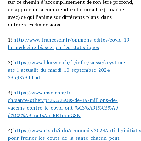
sur ce chemin d’accomplissement de son être profond,
en apprenant à comprendre et connaître (= naître
avec) ce qui l’anime sur différents plans, dans
différentes dimensions.
1)
http://www.francesoir.fr/opinions-editos/covid-19-
la-medecine-biasee-par-les-statistiques
2)
https://www.bluewin.ch/fr/infos/suisse/keystone-
ats-l-actualit-du-mardi-10-septembre-2024-
2359873.html
3)
https://www.msn.com/fr-
ch/sante/other/pr%C3%A8s-de-19-millions-de-
vaccins-contre-le-covid-ont-%C3%A9t%C3%A9-
d%C3%A9truits/ar-BB1mmGSN
4)
https://www.rts.ch/info/economie/2024/article/initiati
pour-freiner-les-couts-de-la-sante-chacun-peut-