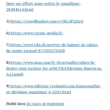
faire-un-effort-pour-eviter-le-gaspillage-
28494614.html
5)
https://crowdbunker.com/v/QkL4PzZsrg
6)
https://www.tocsin-media.fr/
7)
https://www.tdg.ch/arretez-de-baisser-la-valeur-
du-point-tarmed-871302270428
8)
https://www.msn.com/fr-ch/actualite/other/la-
droite-veut-exclure-les-m%C3%A9decines-douces/ar-
AA1qs6dJ
9)
https://www.editions-tredaniel.com/homeopathie-
et-physique-quantique-p-6265.html
Publié dans
En cours de traitement