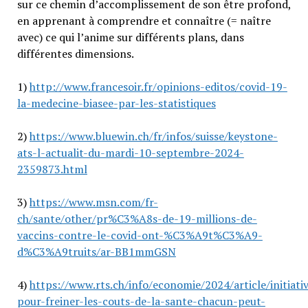
sur ce chemin d’accomplissement de son être profond,
en apprenant à comprendre et connaître (= naître
avec) ce qui l’anime sur différents plans, dans
différentes dimensions.
1)
http://www.francesoir.fr/opinions-editos/covid-19-
la-medecine-biasee-par-les-statistiques
2)
https://www.bluewin.ch/fr/infos/suisse/keystone-
ats-l-actualit-du-mardi-10-septembre-2024-
2359873.html
3)
https://www.msn.com/fr-
ch/sante/other/pr%C3%A8s-de-19-millions-de-
vaccins-contre-le-covid-ont-%C3%A9t%C3%A9-
d%C3%A9truits/ar-BB1mmGSN
4)
https://www.rts.ch/info/economie/2024/article/initiati
pour-freiner-les-couts-de-la-sante-chacun-peut-