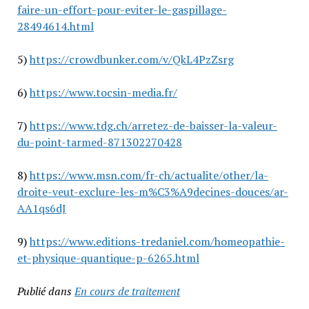
faire-un-effort-pour-eviter-le-gaspillage-
28494614.html
5)
https://crowdbunker.com/v/QkL4PzZsrg
6)
https://www.tocsin-media.fr/
7)
https://www.tdg.ch/arretez-de-baisser-la-valeur-
du-point-tarmed-871302270428
8)
https://www.msn.com/fr-ch/actualite/other/la-
droite-veut-exclure-les-m%C3%A9decines-douces/ar-
AA1qs6dJ
9)
https://www.editions-tredaniel.com/homeopathie-
et-physique-quantique-p-6265.html
Publié dans
En cours de traitement