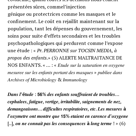
présentées sûres, commel’injection
génique ou protectrices comme les masques et le
confinement. Le coût en rejaillit maintenant sur la
population, tant les dépenses du gouvernement, les
soins pour suite d’effets secondaires et les troubles
psychopathologiques qui perdurent comme l’expose
une étude : «
Pr. PERRONNE sur TOCSIN MEDIA, à
propos des enfants.
» (5) ALERTE MALTRAITANCE DE
NOS ENFANTS. « … : « 𝐸𝑡𝑢𝑑𝑒 𝑠𝑢𝑟 𝑙𝑎 𝑠𝑎𝑡𝑢𝑟𝑎𝑡𝑖𝑜𝑛 𝑒𝑛 𝑜𝑥𝑦𝑔𝑒𝑛𝑒
𝑚𝑒𝑠𝑢𝑟𝑒𝑒 𝑠𝑢𝑟 𝑙𝑒𝑠 𝑒𝑛𝑓𝑎𝑛𝑡𝑠 𝑝𝑜𝑟𝑡𝑎𝑛𝑡 𝑑𝑒𝑠 𝑚𝑎𝑠𝑞𝑢𝑒𝑠 » 𝑝𝑢𝑏𝑙𝑖𝑒𝑒 𝑑𝑎𝑛𝑠
𝐴𝑟𝑐ℎ𝑖𝑣𝑒𝑠 𝑜𝑓 𝑀𝑖𝑐𝑟𝑜𝑏𝑖𝑜𝑙𝑜𝑔𝑦 & 𝐼𝑚𝑚𝑢𝑛𝑜𝑙𝑜𝑔𝑦
𝑫𝒂𝒏𝒔 𝒍’
é
𝒕𝒖𝒅𝒆 : 𝟱𝟲% 𝒅𝒆𝒔 𝒆𝒏𝒇𝒂𝒏𝒕𝒔 𝒔𝒐𝒖𝒇𝒇𝒓𝒂𝒊𝒆𝒏𝒕 𝒅𝒆 𝒕𝒓𝒐𝒖𝒃𝒍𝒆𝒔…
𝒄𝒆𝒑𝒉𝒂𝒍𝒆𝒆𝒔, 𝒇𝒂𝒕𝒊𝒈𝒖𝒆, 𝒗𝒆𝒓𝒕𝒊𝒈𝒆, 𝒊𝒓𝒓𝒊𝒕𝒂𝒃𝒊𝒍𝒊𝒕𝒆, 𝒔𝒂𝒊𝒈𝒏𝒆𝒎𝒆𝒏𝒕𝒔 𝒅𝒆 𝒏𝒆𝒛,
𝒅𝒆𝒎𝒂𝒏𝒈𝒆𝒂𝒊𝒔𝒐𝒏𝒔… 𝒅𝒊𝒇𝒇𝒊𝒄𝒖𝒍𝒕𝒆𝒔 𝒓𝒆𝒔𝒑𝒊𝒓𝒂𝒕𝒐𝒊𝒓𝒆𝒔, 𝒆𝒕𝒄. 𝑳𝒆𝒔 𝒎𝒆𝒔𝒖𝒓𝒆𝒔
à
𝒍’𝒐𝒙𝒚𝒎𝒆𝒕𝒓𝒆 𝒐𝒏𝒕 𝒎𝒐𝒏𝒕𝒓𝒆 𝒒𝒖𝒆 𝟭𝟱% 𝒆𝒕𝒂𝒊𝒆𝒏𝒕 𝒆𝒏 𝒄𝒂𝒓𝒆𝒏𝒄𝒆 𝒅’𝒐𝒙𝒚𝒈𝒆𝒏𝒆
[..], 𝒐𝒏 𝒏𝒆 𝒄𝒐𝒏𝒏𝒂𝒊𝒕 𝒑𝒂𝒔 𝒍𝒆𝒔 𝒄𝒐𝒏𝒔𝒆𝒒𝒖𝒆𝒏𝒄𝒆𝒔
à
𝒍𝒐𝒏𝒈 𝒕𝒆𝒓𝒎𝒆 ! » (6)