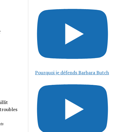
r
Pourquoi je défends Barbara Butch
llit
 troubles
𝑠