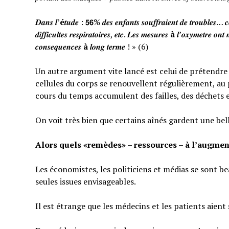
𝑫𝒂𝒏𝒔 𝒍’
é
𝒕𝒖𝒅𝒆 : 𝟱𝟲% 𝒅𝒆𝒔 𝒆𝒏𝒇𝒂𝒏𝒕𝒔 𝒔𝒐𝒖𝒇𝒇𝒓𝒂𝒊𝒆𝒏𝒕 𝒅𝒆 𝒕𝒓𝒐𝒖𝒃𝒍𝒆𝒔… 𝒄𝒆
𝒅𝒊𝒇𝒇𝒊𝒄𝒖𝒍𝒕𝒆𝒔 𝒓𝒆𝒔𝒑𝒊𝒓𝒂𝒕𝒐𝒊𝒓𝒆𝒔, 𝒆𝒕𝒄. 𝑳𝒆𝒔 𝒎𝒆𝒔𝒖𝒓𝒆𝒔
à
𝒍’𝒐𝒙𝒚𝒎𝒆𝒕𝒓𝒆 𝒐𝒏𝒕 
𝒄𝒐𝒏𝒔𝒆𝒒𝒖𝒆𝒏𝒄𝒆𝒔
à
𝒍𝒐𝒏𝒈 𝒕𝒆𝒓𝒎𝒆 ! » (6)
Un autre argument vite lancé est celui de prétendre qu
cellules du corps se renouvellent régulièrement, au p
cours du temps accumulent des failles, des déchets 
On voit très bien que certains aînés gardent une bel
Alors quels «remèdes» – ressources – à l’augmen
Les économistes, les politiciens et médias se sont b
seules issues envisageables.
Il est étrange que les médecins et les patients aient 