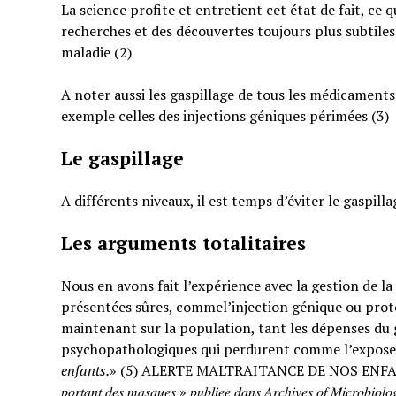
La science profite et entretient cet état de fait, ce 
recherches et des découvertes toujours plus subtiles
maladie (2)
A noter aussi les gaspillage de tous les médicaments
exemple celles des injections géniques périmées (3)
Le gaspillage
A différents niveaux, il est temps d’éviter le gaspilla
Les arguments totalitaires
Nous en avons fait l’expérience avec la gestion de l
présentées sûres, commel’injection génique ou prote
maintenant sur la population, tant les dépenses du g
psychopathologiques qui perdurent comme l’expose
enfants.
» (5) ALERTE MALTRAITANCE DE NOS ENFANTS. « … : « 𝐸𝑡𝑢𝑑𝑒 𝑠
𝑝𝑜𝑟𝑡𝑎𝑛𝑡 𝑑𝑒𝑠 𝑚𝑎𝑠𝑞𝑢𝑒𝑠 » 𝑝𝑢𝑏𝑙𝑖𝑒𝑒 𝑑𝑎𝑛𝑠 𝐴𝑟𝑐ℎ𝑖𝑣𝑒𝑠 𝑜𝑓 𝑀𝑖𝑐𝑟𝑜𝑏𝑖𝑜