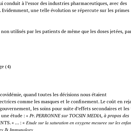
qui conduit à l’essor des industries pharmaceutiques, avec des
. Evidemment, une telle évolution se répercute sur les primes
 non utilisés par les patients de même que les doses jetées, pa
ge (4)
a covidémie, quand toutes les décisions nous étaient
ctrices comme les masques et le confinement. Le coût en rejai
ouvernement, les soins pour suite d’effets secondaires et les
 une étude : «
Pr. PERRONNE sur TOCSIN MEDIA, à propos des
𝑟 𝑙𝑎 𝑠𝑎𝑡𝑢𝑟𝑎𝑡𝑖𝑜𝑛 𝑒𝑛 𝑜𝑥𝑦𝑔𝑒𝑛𝑒 𝑚𝑒𝑠𝑢𝑟𝑒𝑒 𝑠𝑢𝑟 𝑙𝑒𝑠 𝑒𝑛𝑓𝑎𝑛
𝑙𝑜𝑔𝑦 & 𝐼𝑚𝑚𝑢𝑛𝑜𝑙𝑜𝑔𝑦