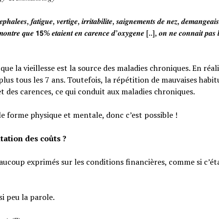
𝒉𝒂𝒍𝒆𝒆𝒔, 𝒇𝒂𝒕𝒊𝒈𝒖𝒆, 𝒗𝒆𝒓𝒕𝒊𝒈𝒆, 𝒊𝒓𝒓𝒊𝒕𝒂𝒃𝒊𝒍𝒊𝒕𝒆, 𝒔𝒂𝒊𝒈𝒏𝒆𝒎𝒆𝒏𝒕𝒔 𝒅𝒆 𝒏𝒆𝒛, 𝒅𝒆𝒎𝒂𝒏𝒈𝒆𝒂
𝒐𝒏𝒕𝒓𝒆 𝒒𝒖𝒆 𝟭𝟱% 𝒆𝒕𝒂𝒊𝒆𝒏𝒕 𝒆𝒏 𝒄𝒂𝒓𝒆𝒏𝒄𝒆 𝒅’𝒐𝒙𝒚𝒈𝒆𝒏𝒆 [..], 𝒐𝒏 𝒏𝒆 𝒄𝒐𝒏𝒏𝒂𝒊𝒕 𝒑𝒂𝒔 𝒍
e la vieillesse est la source des maladies chroniques. En réali
lus tous les 7 ans. Toutefois, la répétition de mauvaises habi
et des carences, ce qui conduit aux maladies chroniques.
le forme physique et mentale, donc c’est possible !
tation des coûts ?
eaucoup exprimés sur les conditions financières, comme si c’éta
si peu la parole.