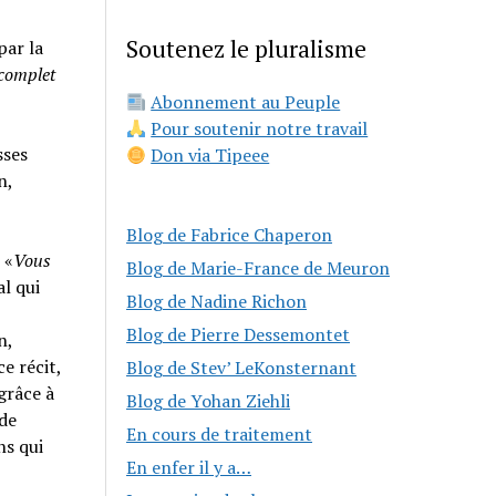
Soutenez le pluralisme
par la
 complet
Abonnement au Peuple
Pour soutenir notre travail
sses
Don via Tipeee
n,
Blog de Fabrice Chaperon
 «
Vous
Blog de Marie-France de Meuron
al qui
Blog de Nadine Richon
Blog de Pierre Dessemontet
n,
e récit,
Blog de Stev’ LeKonsternant
grâce à
Blog de Yohan Ziehli
 de
En cours de traitement
ns qui
En enfer il y a…