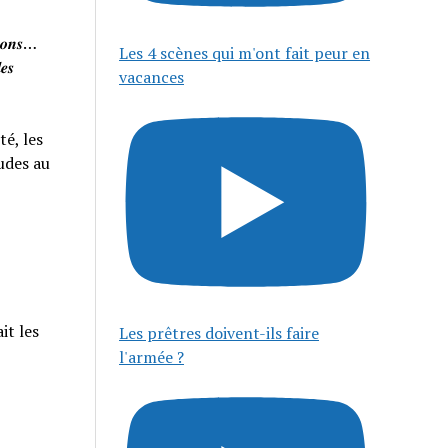
𝒊𝒔𝒐𝒏𝒔…
Les 4 scènes qui m'ont fait peur en
𝒆𝒔
vacances
té, les
tudes au
it les
Les prêtres doivent-ils faire
l'armée ?