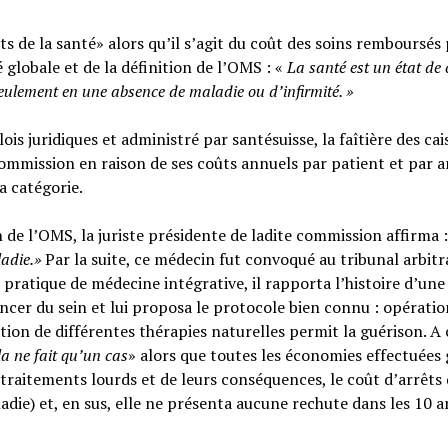
s de la santé» alors qu’il s’agit du coût des soins remboursés 
é globale et de la définition de l’OMS : «
La santé est un
état de
seulement en une absence de maladie ou d’infirmité.
»
ois juridiques et administré par santésuisse, la faîtière des cai
ommission en raison de ses coûts annuels par patient et par a
sa catégorie.
n de l’OMS, la juriste présidente de ladite commission affirma :
ladie.»
Par la suite, ce médecin fut convoqué au tribunal arbitr
 pratique de médecine intégrative, il rapporta l’histoire d’une
cer du sein et lui proposa le protocole bien connu : opératio
tion de différentes thérapies naturelles permit la guérison. A c
la ne fait qu’un cas
» alors que toutes les économies effectuées 
raitements lourds et de leurs conséquences, le coût d’arrêts
adie) et, en sus, elle ne présenta aucune rechute dans les 10 a