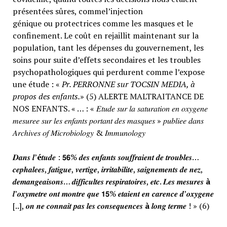
présentées sûres, commel’injection
génique ou protectrices comme les masques et le
confinement. Le coût en rejaillit maintenant sur la
population, tant les dépenses du gouvernement, les
soins pour suite d’effets secondaires et les troubles
psychopathologiques qui perdurent comme l’expose
une étude : «
Pr. PERRONNE sur TOCSIN MEDIA, à
propos des enfants.
» (5) ALERTE MALTRAITANCE DE
NOS ENFANTS. « … : « 𝐸𝑡𝑢𝑑𝑒 𝑠𝑢𝑟 𝑙𝑎 𝑠𝑎𝑡𝑢𝑟𝑎𝑡𝑖𝑜𝑛 𝑒𝑛 𝑜𝑥𝑦𝑔𝑒𝑛𝑒
𝑚𝑒𝑠𝑢𝑟𝑒𝑒 𝑠𝑢𝑟 𝑙𝑒𝑠 𝑒𝑛𝑓𝑎𝑛𝑡𝑠 𝑝𝑜𝑟𝑡𝑎𝑛𝑡 𝑑𝑒𝑠 𝑚𝑎𝑠𝑞𝑢𝑒𝑠 » 𝑝𝑢𝑏𝑙𝑖𝑒𝑒 𝑑𝑎𝑛𝑠
𝐴𝑟𝑐ℎ𝑖𝑣𝑒𝑠 𝑜𝑓 𝑀𝑖𝑐𝑟𝑜𝑏𝑖𝑜𝑙𝑜𝑔𝑦 & 𝐼𝑚𝑚𝑢𝑛𝑜𝑙𝑜𝑔𝑦
𝑫𝒂𝒏𝒔 𝒍’
é
𝒕𝒖𝒅𝒆 : 𝟱𝟲% 𝒅𝒆𝒔 𝒆𝒏𝒇𝒂𝒏𝒕𝒔 𝒔𝒐𝒖𝒇𝒇𝒓𝒂𝒊𝒆𝒏𝒕 𝒅𝒆 𝒕𝒓𝒐𝒖𝒃𝒍𝒆𝒔…
𝒄𝒆𝒑𝒉𝒂𝒍𝒆𝒆𝒔, 𝒇𝒂𝒕𝒊𝒈𝒖𝒆, 𝒗𝒆𝒓𝒕𝒊𝒈𝒆, 𝒊𝒓𝒓𝒊𝒕𝒂𝒃𝒊𝒍𝒊𝒕𝒆, 𝒔𝒂𝒊𝒈𝒏𝒆𝒎𝒆𝒏𝒕𝒔 𝒅𝒆 𝒏𝒆𝒛,
𝒅𝒆𝒎𝒂𝒏𝒈𝒆𝒂𝒊𝒔𝒐𝒏𝒔… 𝒅𝒊𝒇𝒇𝒊𝒄𝒖𝒍𝒕𝒆𝒔 𝒓𝒆𝒔𝒑𝒊𝒓𝒂𝒕𝒐𝒊𝒓𝒆𝒔, 𝒆𝒕𝒄. 𝑳𝒆𝒔 𝒎𝒆𝒔𝒖𝒓𝒆𝒔
à
𝒍’𝒐𝒙𝒚𝒎𝒆𝒕𝒓𝒆 𝒐𝒏𝒕 𝒎𝒐𝒏𝒕𝒓𝒆 𝒒𝒖𝒆 𝟭𝟱% 𝒆𝒕𝒂𝒊𝒆𝒏𝒕 𝒆𝒏 𝒄𝒂𝒓𝒆𝒏𝒄𝒆 𝒅’𝒐𝒙𝒚𝒈𝒆𝒏𝒆
[..], 𝒐𝒏 𝒏𝒆 𝒄𝒐𝒏𝒏𝒂𝒊𝒕 𝒑𝒂𝒔 𝒍𝒆𝒔 𝒄𝒐𝒏𝒔𝒆𝒒𝒖𝒆𝒏𝒄𝒆𝒔
à
𝒍𝒐𝒏𝒈 𝒕𝒆𝒓𝒎𝒆 ! » (6)