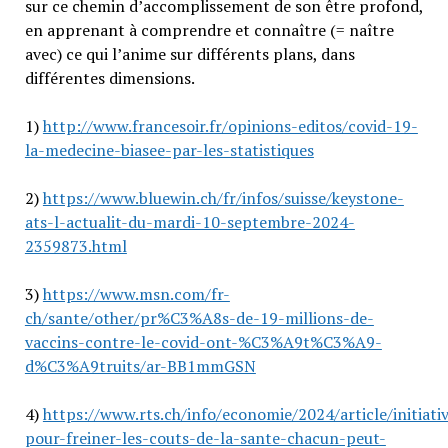
sur ce chemin d’accomplissement de son être profond,
en apprenant à comprendre et connaître (= naître
avec) ce qui l’anime sur différents plans, dans
différentes dimensions.
1)
http://www.francesoir.fr/opinions-editos/covid-19-
la-medecine-biasee-par-les-statistiques
2)
https://www.bluewin.ch/fr/infos/suisse/keystone-
ats-l-actualit-du-mardi-10-septembre-2024-
2359873.html
3)
https://www.msn.com/fr-
ch/sante/other/pr%C3%A8s-de-19-millions-de-
vaccins-contre-le-covid-ont-%C3%A9t%C3%A9-
d%C3%A9truits/ar-BB1mmGSN
4)
https://www.rts.ch/info/economie/2024/article/initiati
pour-freiner-les-couts-de-la-sante-chacun-peut-