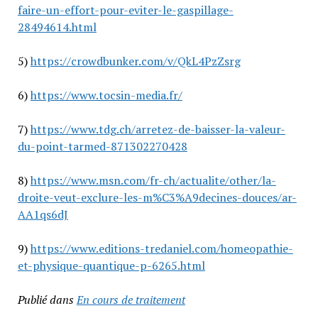
faire-un-effort-pour-eviter-le-gaspillage-
28494614.html
5)
https://crowdbunker.com/v/QkL4PzZsrg
6)
https://www.tocsin-media.fr/
7)
https://www.tdg.ch/arretez-de-baisser-la-valeur-
du-point-tarmed-871302270428
8)
https://www.msn.com/fr-ch/actualite/other/la-
droite-veut-exclure-les-m%C3%A9decines-douces/ar-
AA1qs6dJ
9)
https://www.editions-tredaniel.com/homeopathie-
et-physique-quantique-p-6265.html
Publié dans
En cours de traitement