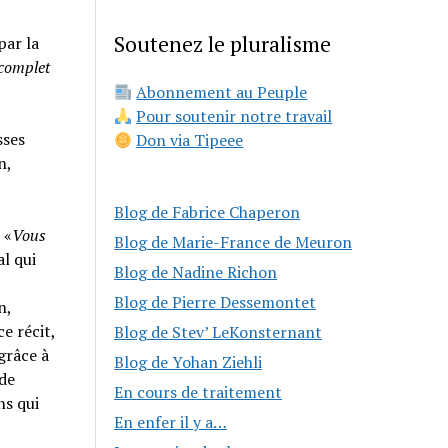
Soutenez le pluralisme
par la
 complet
Abonnement au Peuple
Pour soutenir notre travail
sses
Don via Tipeee
n,
Blog de Fabrice Chaperon
 «
Vous
Blog de Marie-France de Meuron
al qui
Blog de Nadine Richon
Blog de Pierre Dessemontet
n,
e récit,
Blog de Stev’ LeKonsternant
grâce à
Blog de Yohan Ziehli
 de
En cours de traitement
ns qui
En enfer il y a…