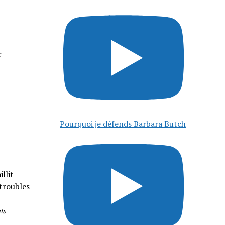
r
Pourquoi je défends Barbara Butch
llit
 troubles
𝑠