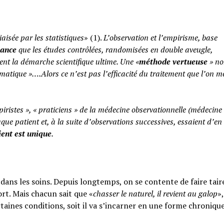
iaisée par les statistiques
» (1).
L’observation et l’empirisme, base
yance
que les études contrôlées, randomisées en double aveugle,
ent la démarche scientifique ultime. Une «
méthode vertueuse
» no
atique »….Alors ce n’est pas l’efficacité du traitement que l’on m
piristes », « praticiens » de la médecine observationnelle (médecine
aque patient et, à la suite d’observations successives, essaient d’en 
ent est unique
.
ans les soins. Depuis longtemps, on se contente de faire taire
rt. Mais chacun sait que «
chasser le naturel, il revient au galop
»,
rtaines conditions, soit il va s’incarner en une forme chroniqu