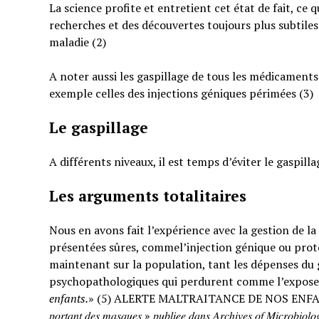
La science profite et entretient cet état de fait, ce 
recherches et des découvertes toujours plus subtiles
maladie (2)
A noter aussi les gaspillage de tous les médicaments
exemple celles des injections géniques périmées (3)
Le gaspillage
A différents niveaux, il est temps d’éviter le gaspilla
Les arguments totalitaires
Nous en avons fait l’expérience avec la gestion de l
présentées sûres, commel’injection génique ou prote
maintenant sur la population, tant les dépenses du g
psychopathologiques qui perdurent comme l’expose
enfants.
» (5) ALERTE MALTRAITANCE DE NOS ENFANTS. « … : « 𝐸𝑡𝑢𝑑𝑒 𝑠
𝑝𝑜𝑟𝑡𝑎𝑛𝑡 𝑑𝑒𝑠 𝑚𝑎𝑠𝑞𝑢𝑒𝑠 » 𝑝𝑢𝑏𝑙𝑖𝑒𝑒 𝑑𝑎𝑛𝑠 𝐴𝑟𝑐ℎ𝑖𝑣𝑒𝑠 𝑜𝑓 𝑀𝑖𝑐𝑟𝑜𝑏𝑖𝑜