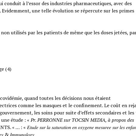
qui conduit à l’essor des industries pharmaceutiques, avec des
. Evidemment, une telle évolution se répercute sur les primes
 non utilisés par les patients de même que les doses jetées, pa
ge (4)
a covidémie, quand toutes les décisions nous étaient
ctrices comme les masques et le confinement. Le coût en rejai
ouvernement, les soins pour suite d’effets secondaires et les
 une étude : «
Pr. PERRONNE sur TOCSIN MEDIA, à propos des
𝑟 𝑙𝑎 𝑠𝑎𝑡𝑢𝑟𝑎𝑡𝑖𝑜𝑛 𝑒𝑛 𝑜𝑥𝑦𝑔𝑒𝑛𝑒 𝑚𝑒𝑠𝑢𝑟𝑒𝑒 𝑠𝑢𝑟 𝑙𝑒𝑠 𝑒𝑛𝑓𝑎𝑛
𝑙𝑜𝑔𝑦 & 𝐼𝑚𝑚𝑢𝑛𝑜𝑙𝑜𝑔𝑦