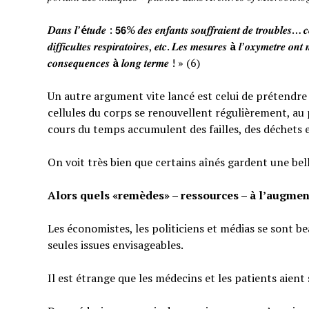
𝑫𝒂𝒏𝒔 𝒍’
é
𝒕𝒖𝒅𝒆 : 𝟱𝟲% 𝒅𝒆𝒔 𝒆𝒏𝒇𝒂𝒏𝒕𝒔 𝒔𝒐𝒖𝒇𝒇𝒓𝒂𝒊𝒆𝒏𝒕 𝒅𝒆 𝒕𝒓𝒐𝒖𝒃𝒍𝒆𝒔… 𝒄𝒆
𝒅𝒊𝒇𝒇𝒊𝒄𝒖𝒍𝒕𝒆𝒔 𝒓𝒆𝒔𝒑𝒊𝒓𝒂𝒕𝒐𝒊𝒓𝒆𝒔, 𝒆𝒕𝒄. 𝑳𝒆𝒔 𝒎𝒆𝒔𝒖𝒓𝒆𝒔
à
𝒍’𝒐𝒙𝒚𝒎𝒆𝒕𝒓𝒆 𝒐𝒏𝒕 
𝒄𝒐𝒏𝒔𝒆𝒒𝒖𝒆𝒏𝒄𝒆𝒔
à
𝒍𝒐𝒏𝒈 𝒕𝒆𝒓𝒎𝒆 ! » (6)
Un autre argument vite lancé est celui de prétendre qu
cellules du corps se renouvellent régulièrement, au p
cours du temps accumulent des failles, des déchets 
On voit très bien que certains aînés gardent une bel
Alors quels «remèdes» – ressources – à l’augmen
Les économistes, les politiciens et médias se sont b
seules issues envisageables.
Il est étrange que les médecins et les patients aient 