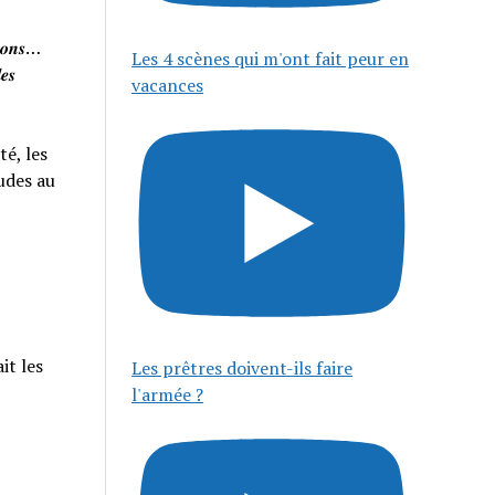
𝒊𝒔𝒐𝒏𝒔…
Les 4 scènes qui m'ont fait peur en
𝒆𝒔
vacances
té, les
tudes au
it les
Les prêtres doivent-ils faire
l'armée ?