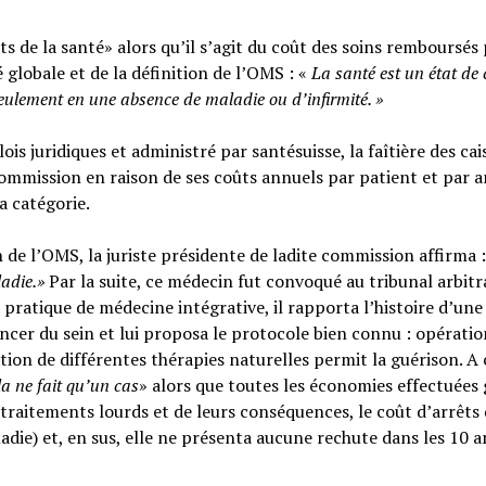
s de la santé» alors qu’il s’agit du coût des soins remboursés 
é globale et de la définition de l’OMS : «
La santé est un
état de
seulement en une absence de maladie ou d’infirmité.
»
ois juridiques et administré par santésuisse, la faîtière des cai
ommission en raison de ses coûts annuels par patient et par a
sa catégorie.
n de l’OMS, la juriste présidente de ladite commission affirma :
ladie.»
Par la suite, ce médecin fut convoqué au tribunal arbitr
 pratique de médecine intégrative, il rapporta l’histoire d’une
cer du sein et lui proposa le protocole bien connu : opératio
tion de différentes thérapies naturelles permit la guérison. A c
la ne fait qu’un cas
» alors que toutes les économies effectuées 
raitements lourds et de leurs conséquences, le coût d’arrêts
adie) et, en sus, elle ne présenta aucune rechute dans les 10 a