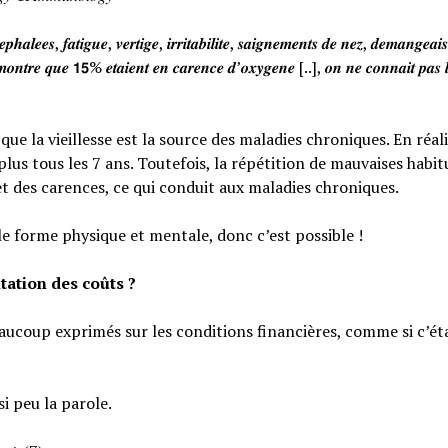
𝒉𝒂𝒍𝒆𝒆𝒔, 𝒇𝒂𝒕𝒊𝒈𝒖𝒆, 𝒗𝒆𝒓𝒕𝒊𝒈𝒆, 𝒊𝒓𝒓𝒊𝒕𝒂𝒃𝒊𝒍𝒊𝒕𝒆, 𝒔𝒂𝒊𝒈𝒏𝒆𝒎𝒆𝒏𝒕𝒔 𝒅𝒆 𝒏𝒆𝒛, 𝒅𝒆𝒎𝒂𝒏𝒈𝒆𝒂
𝒐𝒏𝒕𝒓𝒆 𝒒𝒖𝒆 𝟭𝟱% 𝒆𝒕𝒂𝒊𝒆𝒏𝒕 𝒆𝒏 𝒄𝒂𝒓𝒆𝒏𝒄𝒆 𝒅’𝒐𝒙𝒚𝒈𝒆𝒏𝒆 [..], 𝒐𝒏 𝒏𝒆 𝒄𝒐𝒏𝒏𝒂𝒊𝒕 𝒑𝒂𝒔 𝒍
e la vieillesse est la source des maladies chroniques. En réali
lus tous les 7 ans. Toutefois, la répétition de mauvaises habi
et des carences, ce qui conduit aux maladies chroniques.
le forme physique et mentale, donc c’est possible !
tation des coûts ?
eaucoup exprimés sur les conditions financières, comme si c’éta
si peu la parole.