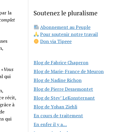
Soutenez le pluralisme
par la
 complet
Abonnement au Peuple
Pour soutenir notre travail
sses
Don via Tipeee
n,
Blog de Fabrice Chaperon
 «
Vous
Blog de Marie-France de Meuron
al qui
Blog de Nadine Richon
Blog de Pierre Dessemontet
n,
e récit,
Blog de Stev’ LeKonsternant
grâce à
Blog de Yohan Ziehli
 de
En cours de traitement
ns qui
En enfer il y a…