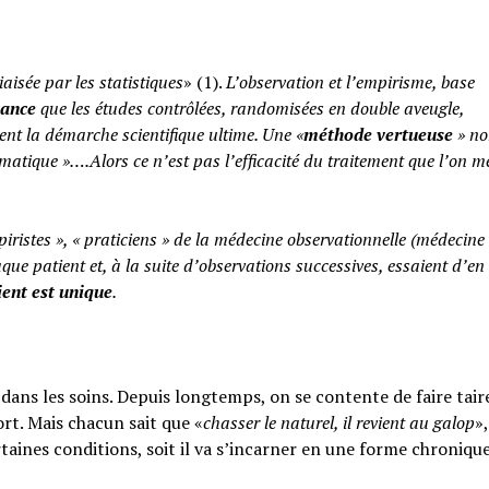
iaisée par les statistiques
» (1).
L’observation et l’empirisme, base
yance
que les études contrôlées, randomisées en double aveugle,
ent la démarche scientifique ultime. Une «
méthode vertueuse
» no
atique »….Alors ce n’est pas l’efficacité du traitement que l’on m
piristes », « praticiens » de la médecine observationnelle (médecine
aque patient et, à la suite d’observations successives, essaient d’en 
ent est unique
.
ans les soins. Depuis longtemps, on se contente de faire taire
rt. Mais chacun sait que «
chasser le naturel, il revient au galop
»,
rtaines conditions, soit il va s’incarner en une forme chroniqu