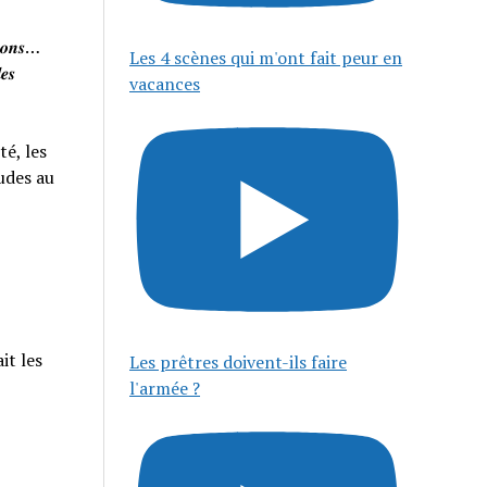
𝒊𝒔𝒐𝒏𝒔…
Les 4 scènes qui m'ont fait peur en
𝒆𝒔
vacances
té, les
tudes au
it les
Les prêtres doivent-ils faire
l'armée ?