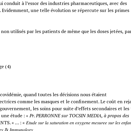
qui conduit à l’essor des industries pharmaceutiques, avec des
. Evidemment, une telle évolution se répercute sur les primes
 non utilisés par les patients de même que les doses jetées, pa
ge (4)
a covidémie, quand toutes les décisions nous étaient
ctrices comme les masques et le confinement. Le coût en rejai
ouvernement, les soins pour suite d’effets secondaires et les
 une étude : «
Pr. PERRONNE sur TOCSIN MEDIA, à propos des
𝑟 𝑙𝑎 𝑠𝑎𝑡𝑢𝑟𝑎𝑡𝑖𝑜𝑛 𝑒𝑛 𝑜𝑥𝑦𝑔𝑒𝑛𝑒 𝑚𝑒𝑠𝑢𝑟𝑒𝑒 𝑠𝑢𝑟 𝑙𝑒𝑠 𝑒𝑛𝑓𝑎𝑛
𝑙𝑜𝑔𝑦 & 𝐼𝑚𝑚𝑢𝑛𝑜𝑙𝑜𝑔𝑦