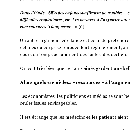
𝑫𝒂𝒏𝒔 𝒍’
é
𝒕𝒖𝒅𝒆 : 𝟱𝟲% 𝒅𝒆𝒔 𝒆𝒏𝒇𝒂𝒏𝒕𝒔 𝒔𝒐𝒖𝒇𝒇𝒓𝒂𝒊𝒆𝒏𝒕 𝒅𝒆 𝒕𝒓𝒐𝒖𝒃𝒍𝒆𝒔… 𝒄𝒆
𝒅𝒊𝒇𝒇𝒊𝒄𝒖𝒍𝒕𝒆𝒔 𝒓𝒆𝒔𝒑𝒊𝒓𝒂𝒕𝒐𝒊𝒓𝒆𝒔, 𝒆𝒕𝒄. 𝑳𝒆𝒔 𝒎𝒆𝒔𝒖𝒓𝒆𝒔
à
𝒍’𝒐𝒙𝒚𝒎𝒆𝒕𝒓𝒆 𝒐𝒏𝒕 
𝒄𝒐𝒏𝒔𝒆𝒒𝒖𝒆𝒏𝒄𝒆𝒔
à
𝒍𝒐𝒏𝒈 𝒕𝒆𝒓𝒎𝒆 ! » (6)
Un autre argument vite lancé est celui de prétendre qu
cellules du corps se renouvellent régulièrement, au p
cours du temps accumulent des failles, des déchets 
On voit très bien que certains aînés gardent une bel
Alors quels «remèdes» – ressources – à l’augmen
Les économistes, les politiciens et médias se sont b
seules issues envisageables.
Il est étrange que les médecins et les patients aient 