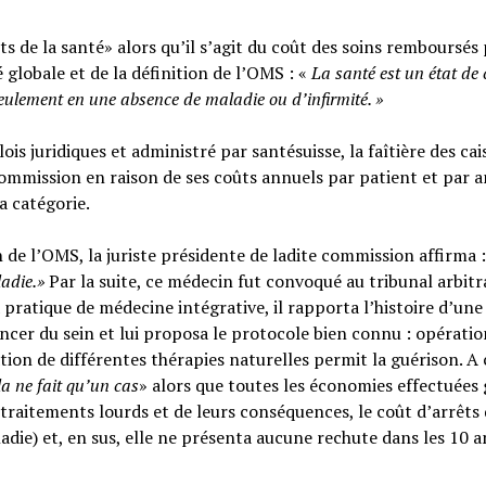
s de la santé» alors qu’il s’agit du coût des soins remboursés 
é globale et de la définition de l’OMS : «
La santé est un
état de
seulement en une absence de maladie ou d’infirmité.
»
ois juridiques et administré par santésuisse, la faîtière des cai
ommission en raison de ses coûts annuels par patient et par a
sa catégorie.
n de l’OMS, la juriste présidente de ladite commission affirma :
ladie.»
Par la suite, ce médecin fut convoqué au tribunal arbitr
 pratique de médecine intégrative, il rapporta l’histoire d’une
cer du sein et lui proposa le protocole bien connu : opératio
tion de différentes thérapies naturelles permit la guérison. A c
la ne fait qu’un cas
» alors que toutes les économies effectuées 
raitements lourds et de leurs conséquences, le coût d’arrêts
adie) et, en sus, elle ne présenta aucune rechute dans les 10 a