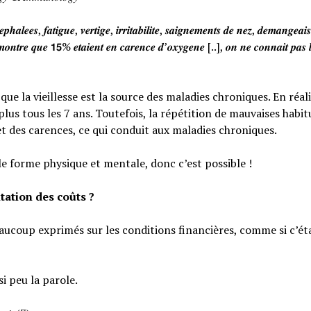
𝒉𝒂𝒍𝒆𝒆𝒔, 𝒇𝒂𝒕𝒊𝒈𝒖𝒆, 𝒗𝒆𝒓𝒕𝒊𝒈𝒆, 𝒊𝒓𝒓𝒊𝒕𝒂𝒃𝒊𝒍𝒊𝒕𝒆, 𝒔𝒂𝒊𝒈𝒏𝒆𝒎𝒆𝒏𝒕𝒔 𝒅𝒆 𝒏𝒆𝒛, 𝒅𝒆𝒎𝒂𝒏𝒈𝒆𝒂
𝒐𝒏𝒕𝒓𝒆 𝒒𝒖𝒆 𝟭𝟱% 𝒆𝒕𝒂𝒊𝒆𝒏𝒕 𝒆𝒏 𝒄𝒂𝒓𝒆𝒏𝒄𝒆 𝒅’𝒐𝒙𝒚𝒈𝒆𝒏𝒆 [..], 𝒐𝒏 𝒏𝒆 𝒄𝒐𝒏𝒏𝒂𝒊𝒕 𝒑𝒂𝒔 𝒍
e la vieillesse est la source des maladies chroniques. En réali
lus tous les 7 ans. Toutefois, la répétition de mauvaises habi
et des carences, ce qui conduit aux maladies chroniques.
le forme physique et mentale, donc c’est possible !
tation des coûts ?
eaucoup exprimés sur les conditions financières, comme si c’éta
si peu la parole.