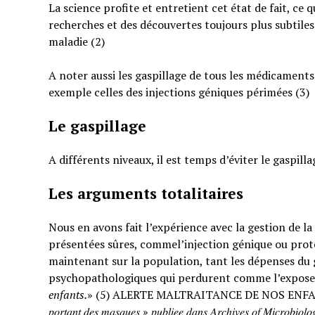
La science profite et entretient cet état de fait, ce 
recherches et des découvertes toujours plus subtiles
maladie (2)
A noter aussi les gaspillage de tous les médicaments
exemple celles des injections géniques périmées (3)
Le gaspillage
A différents niveaux, il est temps d’éviter le gaspilla
Les arguments totalitaires
Nous en avons fait l’expérience avec la gestion de l
présentées sûres, commel’injection génique ou prote
maintenant sur la population, tant les dépenses du g
psychopathologiques qui perdurent comme l’expose
enfants.
» (5) ALERTE MALTRAITANCE DE NOS ENFANTS. « … : « 𝐸𝑡𝑢𝑑𝑒 𝑠
𝑝𝑜𝑟𝑡𝑎𝑛𝑡 𝑑𝑒𝑠 𝑚𝑎𝑠𝑞𝑢𝑒𝑠 » 𝑝𝑢𝑏𝑙𝑖𝑒𝑒 𝑑𝑎𝑛𝑠 𝐴𝑟𝑐ℎ𝑖𝑣𝑒𝑠 𝑜𝑓 𝑀𝑖𝑐𝑟𝑜𝑏𝑖𝑜