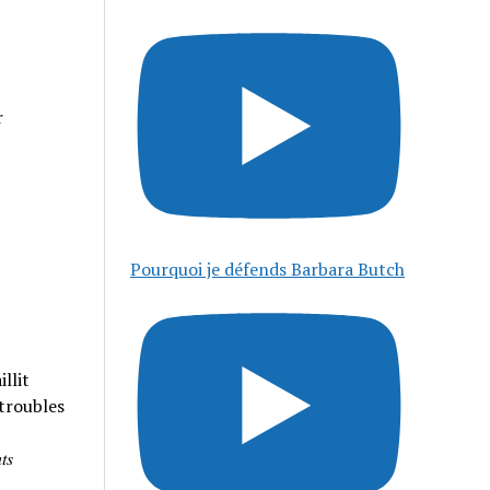
r
Pourquoi je défends Barbara Butch
llit
 troubles
𝑠