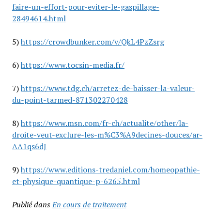
faire-un-effort-pour-eviter-le-gaspillage-
28494614.html
5)
https://crowdbunker.com/v/QkL4PzZsrg
6)
https://www.tocsin-media.fr/
7)
https://www.tdg.ch/arretez-de-baisser-la-valeur-
du-point-tarmed-871302270428
8)
https://www.msn.com/fr-ch/actualite/other/la-
droite-veut-exclure-les-m%C3%A9decines-douces/ar-
AA1qs6dJ
9)
https://www.editions-tredaniel.com/homeopathie-
et-physique-quantique-p-6265.html
Publié dans
En cours de traitement