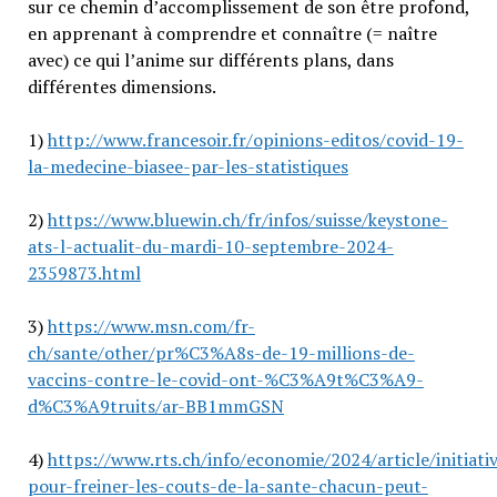
sur ce chemin d’accomplissement de son être profond,
en apprenant à comprendre et connaître (= naître
avec) ce qui l’anime sur différents plans, dans
différentes dimensions.
1)
http://www.francesoir.fr/opinions-editos/covid-19-
la-medecine-biasee-par-les-statistiques
2)
https://www.bluewin.ch/fr/infos/suisse/keystone-
ats-l-actualit-du-mardi-10-septembre-2024-
2359873.html
3)
https://www.msn.com/fr-
ch/sante/other/pr%C3%A8s-de-19-millions-de-
vaccins-contre-le-covid-ont-%C3%A9t%C3%A9-
d%C3%A9truits/ar-BB1mmGSN
4)
https://www.rts.ch/info/economie/2024/article/initiati
pour-freiner-les-couts-de-la-sante-chacun-peut-