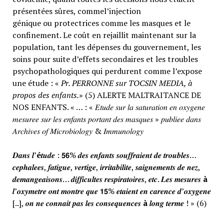
présentées sûres, commel’injection
génique ou protectrices comme les masques et le
confinement. Le coût en rejaillit maintenant sur la
population, tant les dépenses du gouvernement, les
soins pour suite d’effets secondaires et les troubles
psychopathologiques qui perdurent comme l’expose
une étude : «
Pr. PERRONNE sur TOCSIN MEDIA, à
propos des enfants.
» (5) ALERTE MALTRAITANCE DE
NOS ENFANTS. « … : « 𝐸𝑡𝑢𝑑𝑒 𝑠𝑢𝑟 𝑙𝑎 𝑠𝑎𝑡𝑢𝑟𝑎𝑡𝑖𝑜𝑛 𝑒𝑛 𝑜𝑥𝑦𝑔𝑒𝑛𝑒
𝑚𝑒𝑠𝑢𝑟𝑒𝑒 𝑠𝑢𝑟 𝑙𝑒𝑠 𝑒𝑛𝑓𝑎𝑛𝑡𝑠 𝑝𝑜𝑟𝑡𝑎𝑛𝑡 𝑑𝑒𝑠 𝑚𝑎𝑠𝑞𝑢𝑒𝑠 » 𝑝𝑢𝑏𝑙𝑖𝑒𝑒 𝑑𝑎𝑛𝑠
𝐴𝑟𝑐ℎ𝑖𝑣𝑒𝑠 𝑜𝑓 𝑀𝑖𝑐𝑟𝑜𝑏𝑖𝑜𝑙𝑜𝑔𝑦 & 𝐼𝑚𝑚𝑢𝑛𝑜𝑙𝑜𝑔𝑦
𝑫𝒂𝒏𝒔 𝒍’
é
𝒕𝒖𝒅𝒆 : 𝟱𝟲% 𝒅𝒆𝒔 𝒆𝒏𝒇𝒂𝒏𝒕𝒔 𝒔𝒐𝒖𝒇𝒇𝒓𝒂𝒊𝒆𝒏𝒕 𝒅𝒆 𝒕𝒓𝒐𝒖𝒃𝒍𝒆𝒔…
𝒄𝒆𝒑𝒉𝒂𝒍𝒆𝒆𝒔, 𝒇𝒂𝒕𝒊𝒈𝒖𝒆, 𝒗𝒆𝒓𝒕𝒊𝒈𝒆, 𝒊𝒓𝒓𝒊𝒕𝒂𝒃𝒊𝒍𝒊𝒕𝒆, 𝒔𝒂𝒊𝒈𝒏𝒆𝒎𝒆𝒏𝒕𝒔 𝒅𝒆 𝒏𝒆𝒛,
𝒅𝒆𝒎𝒂𝒏𝒈𝒆𝒂𝒊𝒔𝒐𝒏𝒔… 𝒅𝒊𝒇𝒇𝒊𝒄𝒖𝒍𝒕𝒆𝒔 𝒓𝒆𝒔𝒑𝒊𝒓𝒂𝒕𝒐𝒊𝒓𝒆𝒔, 𝒆𝒕𝒄. 𝑳𝒆𝒔 𝒎𝒆𝒔𝒖𝒓𝒆𝒔
à
𝒍’𝒐𝒙𝒚𝒎𝒆𝒕𝒓𝒆 𝒐𝒏𝒕 𝒎𝒐𝒏𝒕𝒓𝒆 𝒒𝒖𝒆 𝟭𝟱% 𝒆𝒕𝒂𝒊𝒆𝒏𝒕 𝒆𝒏 𝒄𝒂𝒓𝒆𝒏𝒄𝒆 𝒅’𝒐𝒙𝒚𝒈𝒆𝒏𝒆
[..], 𝒐𝒏 𝒏𝒆 𝒄𝒐𝒏𝒏𝒂𝒊𝒕 𝒑𝒂𝒔 𝒍𝒆𝒔 𝒄𝒐𝒏𝒔𝒆𝒒𝒖𝒆𝒏𝒄𝒆𝒔
à
𝒍𝒐𝒏𝒈 𝒕𝒆𝒓𝒎𝒆 ! » (6)