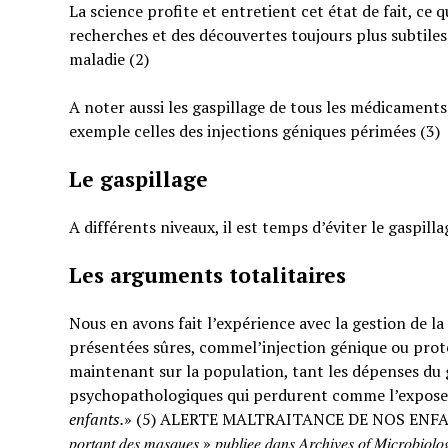
La science profite et entretient cet état de fait, ce 
recherches et des découvertes toujours plus subtiles
maladie (2)
A noter aussi les gaspillage de tous les médicaments
exemple celles des injections géniques périmées (3)
Le gaspillage
A différents niveaux, il est temps d’éviter le gaspilla
Les arguments totalitaires
Nous en avons fait l’expérience avec la gestion de l
présentées sûres, commel’injection génique ou prote
maintenant sur la population, tant les dépenses du g
psychopathologiques qui perdurent comme l’expose
enfants.
» (5) ALERTE MALTRAITANCE DE NOS ENFANTS. « … : « 𝐸𝑡𝑢𝑑𝑒 𝑠
𝑝𝑜𝑟𝑡𝑎𝑛𝑡 𝑑𝑒𝑠 𝑚𝑎𝑠𝑞𝑢𝑒𝑠 » 𝑝𝑢𝑏𝑙𝑖𝑒𝑒 𝑑𝑎𝑛𝑠 𝐴𝑟𝑐ℎ𝑖𝑣𝑒𝑠 𝑜𝑓 𝑀𝑖𝑐𝑟𝑜𝑏𝑖𝑜