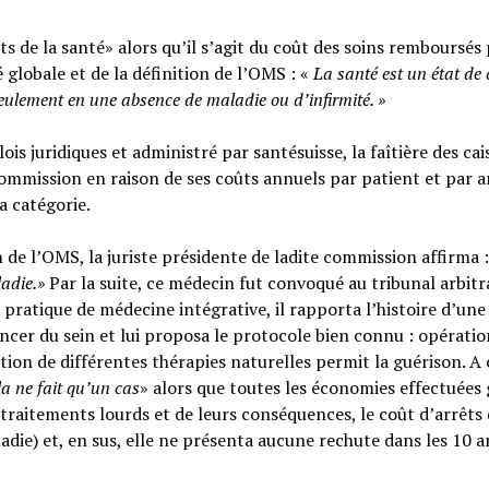
s de la santé» alors qu’il s’agit du coût des soins remboursés 
é globale et de la définition de l’OMS : «
La santé est un
état de
seulement en une absence de maladie ou d’infirmité.
»
ois juridiques et administré par santésuisse, la faîtière des cai
ommission en raison de ses coûts annuels par patient et par a
sa catégorie.
n de l’OMS, la juriste présidente de ladite commission affirma :
ladie.»
Par la suite, ce médecin fut convoqué au tribunal arbitr
 pratique de médecine intégrative, il rapporta l’histoire d’une
cer du sein et lui proposa le protocole bien connu : opératio
tion de différentes thérapies naturelles permit la guérison. A c
la ne fait qu’un cas
» alors que toutes les économies effectuées 
raitements lourds et de leurs conséquences, le coût d’arrêts
adie) et, en sus, elle ne présenta aucune rechute dans les 10 a