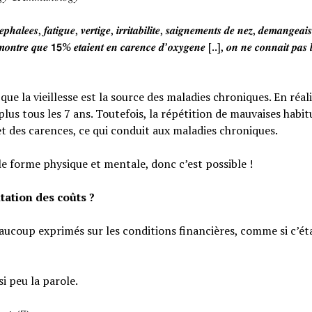
𝒉𝒂𝒍𝒆𝒆𝒔, 𝒇𝒂𝒕𝒊𝒈𝒖𝒆, 𝒗𝒆𝒓𝒕𝒊𝒈𝒆, 𝒊𝒓𝒓𝒊𝒕𝒂𝒃𝒊𝒍𝒊𝒕𝒆, 𝒔𝒂𝒊𝒈𝒏𝒆𝒎𝒆𝒏𝒕𝒔 𝒅𝒆 𝒏𝒆𝒛, 𝒅𝒆𝒎𝒂𝒏𝒈𝒆𝒂
𝒐𝒏𝒕𝒓𝒆 𝒒𝒖𝒆 𝟭𝟱% 𝒆𝒕𝒂𝒊𝒆𝒏𝒕 𝒆𝒏 𝒄𝒂𝒓𝒆𝒏𝒄𝒆 𝒅’𝒐𝒙𝒚𝒈𝒆𝒏𝒆 [..], 𝒐𝒏 𝒏𝒆 𝒄𝒐𝒏𝒏𝒂𝒊𝒕 𝒑𝒂𝒔 𝒍
e la vieillesse est la source des maladies chroniques. En réali
lus tous les 7 ans. Toutefois, la répétition de mauvaises habi
et des carences, ce qui conduit aux maladies chroniques.
le forme physique et mentale, donc c’est possible !
tation des coûts ?
eaucoup exprimés sur les conditions financières, comme si c’éta
si peu la parole.