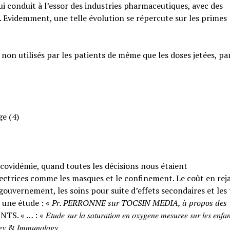
qui conduit à l’essor des industries pharmaceutiques, avec des
. Evidemment, une telle évolution se répercute sur les primes
 non utilisés par les patients de même que les doses jetées, pa
ge (4)
a covidémie, quand toutes les décisions nous étaient
ctrices comme les masques et le confinement. Le coût en rejai
ouvernement, les soins pour suite d’effets secondaires et les
 une étude : «
Pr. PERRONNE sur TOCSIN MEDIA, à propos des
𝑟 𝑙𝑎 𝑠𝑎𝑡𝑢𝑟𝑎𝑡𝑖𝑜𝑛 𝑒𝑛 𝑜𝑥𝑦𝑔𝑒𝑛𝑒 𝑚𝑒𝑠𝑢𝑟𝑒𝑒 𝑠𝑢𝑟 𝑙𝑒𝑠 𝑒𝑛𝑓𝑎𝑛
𝑙𝑜𝑔𝑦 & 𝐼𝑚𝑚𝑢𝑛𝑜𝑙𝑜𝑔𝑦