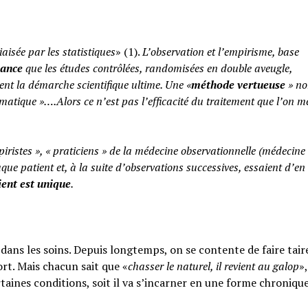
iaisée par les statistiques
» (1).
L’observation et l’empirisme, base
yance
que les études contrôlées, randomisées en double aveugle,
ent la démarche scientifique ultime. Une «
méthode vertueuse
» no
atique »….Alors ce n’est pas l’efficacité du traitement que l’on m
piristes », « praticiens » de la médecine observationnelle (médecine
aque patient et, à la suite d’observations successives, essaient d’en 
ent est unique
.
ans les soins. Depuis longtemps, on se contente de faire taire
rt. Mais chacun sait que «
chasser le naturel, il revient au galop
»,
rtaines conditions, soit il va s’incarner en une forme chroniqu