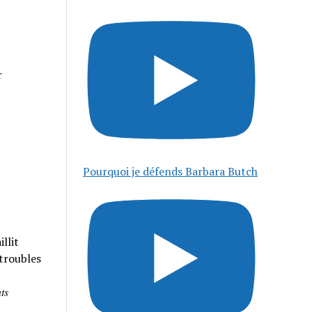
r
Pourquoi je défends Barbara Butch
llit
 troubles
𝑠