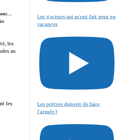
𝒊𝒔𝒐𝒏𝒔…
Les 4 scènes qui m'ont fait peur en
𝒆𝒔
vacances
té, les
tudes au
it les
Les prêtres doivent-ils faire
l'armée ?