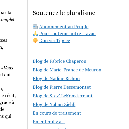
Soutenez le pluralisme
par la
 complet
Abonnement au Peuple
Pour soutenir notre travail
sses
Don via Tipeee
n,
Blog de Fabrice Chaperon
 «
Vous
Blog de Marie-France de Meuron
al qui
Blog de Nadine Richon
Blog de Pierre Dessemontet
n,
e récit,
Blog de Stev’ LeKonsternant
grâce à
Blog de Yohan Ziehli
 de
En cours de traitement
ns qui
En enfer il y a…