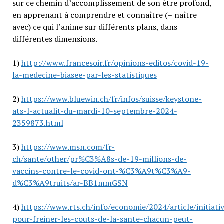
sur ce chemin d’accomplissement de son être profond,
en apprenant à comprendre et connaître (= naître
avec) ce qui l’anime sur différents plans, dans
différentes dimensions.
1)
http://www.francesoir.fr/opinions-editos/covid-19-
la-medecine-biasee-par-les-statistiques
2)
https://www.bluewin.ch/fr/infos/suisse/keystone-
ats-l-actualit-du-mardi-10-septembre-2024-
2359873.html
3)
https://www.msn.com/fr-
ch/sante/other/pr%C3%A8s-de-19-millions-de-
vaccins-contre-le-covid-ont-%C3%A9t%C3%A9-
d%C3%A9truits/ar-BB1mmGSN
4)
https://www.rts.ch/info/economie/2024/article/initiati
pour-freiner-les-couts-de-la-sante-chacun-peut-