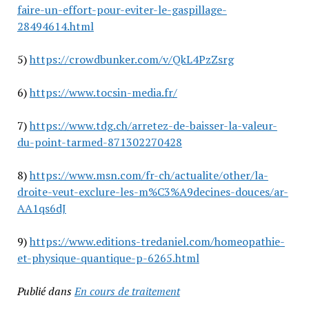
faire-un-effort-pour-eviter-le-gaspillage-
28494614.html
5)
https://crowdbunker.com/v/QkL4PzZsrg
6)
https://www.tocsin-media.fr/
7)
https://www.tdg.ch/arretez-de-baisser-la-valeur-
du-point-tarmed-871302270428
8)
https://www.msn.com/fr-ch/actualite/other/la-
droite-veut-exclure-les-m%C3%A9decines-douces/ar-
AA1qs6dJ
9)
https://www.editions-tredaniel.com/homeopathie-
et-physique-quantique-p-6265.html
Publié dans
En cours de traitement