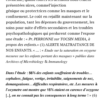
présentées sûres, commel’injection
génique ou protectrices comme les masques et le
confinement. Le coût en rejaillit maintenant sur la
population, tant les dépenses du gouvernement, les
soins pour suite d’effets secondaires et les troubles
psychopathologiques qui perdurent comme l’expose
une étude : «
Pr. PERRONNE sur TOCSIN MEDIA, à
propos des enfants.
» (5) ALERTE MALTRAITANCE DE
NOS ENFANTS. « … : « 𝐸𝑡𝑢𝑑𝑒 𝑠𝑢𝑟 𝑙𝑎 𝑠𝑎𝑡𝑢𝑟𝑎𝑡𝑖𝑜𝑛 𝑒𝑛 𝑜𝑥𝑦𝑔𝑒𝑛𝑒
𝑚𝑒𝑠𝑢𝑟𝑒𝑒 𝑠𝑢𝑟 𝑙𝑒𝑠 𝑒𝑛𝑓𝑎𝑛𝑡𝑠 𝑝𝑜𝑟𝑡𝑎𝑛𝑡 𝑑𝑒𝑠 𝑚𝑎𝑠𝑞𝑢𝑒𝑠 » 𝑝𝑢𝑏𝑙𝑖𝑒𝑒 𝑑𝑎𝑛𝑠
𝐴𝑟𝑐ℎ𝑖𝑣𝑒𝑠 𝑜𝑓 𝑀𝑖𝑐𝑟𝑜𝑏𝑖𝑜𝑙𝑜𝑔𝑦 & 𝐼𝑚𝑚𝑢𝑛𝑜𝑙𝑜𝑔𝑦
𝑫𝒂𝒏𝒔 𝒍’
é
𝒕𝒖𝒅𝒆 : 𝟱𝟲% 𝒅𝒆𝒔 𝒆𝒏𝒇𝒂𝒏𝒕𝒔 𝒔𝒐𝒖𝒇𝒇𝒓𝒂𝒊𝒆𝒏𝒕 𝒅𝒆 𝒕𝒓𝒐𝒖𝒃𝒍𝒆𝒔…
𝒄𝒆𝒑𝒉𝒂𝒍𝒆𝒆𝒔, 𝒇𝒂𝒕𝒊𝒈𝒖𝒆, 𝒗𝒆𝒓𝒕𝒊𝒈𝒆, 𝒊𝒓𝒓𝒊𝒕𝒂𝒃𝒊𝒍𝒊𝒕𝒆, 𝒔𝒂𝒊𝒈𝒏𝒆𝒎𝒆𝒏𝒕𝒔 𝒅𝒆 𝒏𝒆𝒛,
𝒅𝒆𝒎𝒂𝒏𝒈𝒆𝒂𝒊𝒔𝒐𝒏𝒔… 𝒅𝒊𝒇𝒇𝒊𝒄𝒖𝒍𝒕𝒆𝒔 𝒓𝒆𝒔𝒑𝒊𝒓𝒂𝒕𝒐𝒊𝒓𝒆𝒔, 𝒆𝒕𝒄. 𝑳𝒆𝒔 𝒎𝒆𝒔𝒖𝒓𝒆𝒔
à
𝒍’𝒐𝒙𝒚𝒎𝒆𝒕𝒓𝒆 𝒐𝒏𝒕 𝒎𝒐𝒏𝒕𝒓𝒆 𝒒𝒖𝒆 𝟭𝟱% 𝒆𝒕𝒂𝒊𝒆𝒏𝒕 𝒆𝒏 𝒄𝒂𝒓𝒆𝒏𝒄𝒆 𝒅’𝒐𝒙𝒚𝒈𝒆𝒏𝒆
[..], 𝒐𝒏 𝒏𝒆 𝒄𝒐𝒏𝒏𝒂𝒊𝒕 𝒑𝒂𝒔 𝒍𝒆𝒔 𝒄𝒐𝒏𝒔𝒆𝒒𝒖𝒆𝒏𝒄𝒆𝒔
à
𝒍𝒐𝒏𝒈 𝒕𝒆𝒓𝒎𝒆 ! » (6)