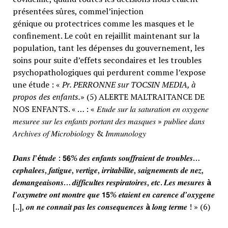
présentées sûres, commel’injection
génique ou protectrices comme les masques et le
confinement. Le coût en rejaillit maintenant sur la
population, tant les dépenses du gouvernement, les
soins pour suite d’effets secondaires et les troubles
psychopathologiques qui perdurent comme l’expose
une étude : «
Pr. PERRONNE sur TOCSIN MEDIA, à
propos des enfants.
» (5) ALERTE MALTRAITANCE DE
NOS ENFANTS. « … : « 𝐸𝑡𝑢𝑑𝑒 𝑠𝑢𝑟 𝑙𝑎 𝑠𝑎𝑡𝑢𝑟𝑎𝑡𝑖𝑜𝑛 𝑒𝑛 𝑜𝑥𝑦𝑔𝑒𝑛𝑒
𝑚𝑒𝑠𝑢𝑟𝑒𝑒 𝑠𝑢𝑟 𝑙𝑒𝑠 𝑒𝑛𝑓𝑎𝑛𝑡𝑠 𝑝𝑜𝑟𝑡𝑎𝑛𝑡 𝑑𝑒𝑠 𝑚𝑎𝑠𝑞𝑢𝑒𝑠 » 𝑝𝑢𝑏𝑙𝑖𝑒𝑒 𝑑𝑎𝑛𝑠
𝐴𝑟𝑐ℎ𝑖𝑣𝑒𝑠 𝑜𝑓 𝑀𝑖𝑐𝑟𝑜𝑏𝑖𝑜𝑙𝑜𝑔𝑦 & 𝐼𝑚𝑚𝑢𝑛𝑜𝑙𝑜𝑔𝑦
𝑫𝒂𝒏𝒔 𝒍’
é
𝒕𝒖𝒅𝒆 : 𝟱𝟲% 𝒅𝒆𝒔 𝒆𝒏𝒇𝒂𝒏𝒕𝒔 𝒔𝒐𝒖𝒇𝒇𝒓𝒂𝒊𝒆𝒏𝒕 𝒅𝒆 𝒕𝒓𝒐𝒖𝒃𝒍𝒆𝒔…
𝒄𝒆𝒑𝒉𝒂𝒍𝒆𝒆𝒔, 𝒇𝒂𝒕𝒊𝒈𝒖𝒆, 𝒗𝒆𝒓𝒕𝒊𝒈𝒆, 𝒊𝒓𝒓𝒊𝒕𝒂𝒃𝒊𝒍𝒊𝒕𝒆, 𝒔𝒂𝒊𝒈𝒏𝒆𝒎𝒆𝒏𝒕𝒔 𝒅𝒆 𝒏𝒆𝒛,
𝒅𝒆𝒎𝒂𝒏𝒈𝒆𝒂𝒊𝒔𝒐𝒏𝒔… 𝒅𝒊𝒇𝒇𝒊𝒄𝒖𝒍𝒕𝒆𝒔 𝒓𝒆𝒔𝒑𝒊𝒓𝒂𝒕𝒐𝒊𝒓𝒆𝒔, 𝒆𝒕𝒄. 𝑳𝒆𝒔 𝒎𝒆𝒔𝒖𝒓𝒆𝒔
à
𝒍’𝒐𝒙𝒚𝒎𝒆𝒕𝒓𝒆 𝒐𝒏𝒕 𝒎𝒐𝒏𝒕𝒓𝒆 𝒒𝒖𝒆 𝟭𝟱% 𝒆𝒕𝒂𝒊𝒆𝒏𝒕 𝒆𝒏 𝒄𝒂𝒓𝒆𝒏𝒄𝒆 𝒅’𝒐𝒙𝒚𝒈𝒆𝒏𝒆
[..], 𝒐𝒏 𝒏𝒆 𝒄𝒐𝒏𝒏𝒂𝒊𝒕 𝒑𝒂𝒔 𝒍𝒆𝒔 𝒄𝒐𝒏𝒔𝒆𝒒𝒖𝒆𝒏𝒄𝒆𝒔
à
𝒍𝒐𝒏𝒈 𝒕𝒆𝒓𝒎𝒆 ! » (6)