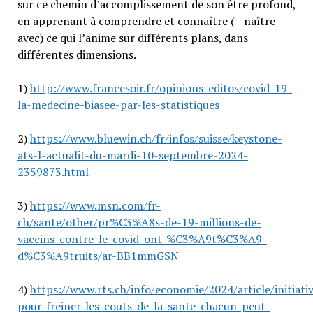
sur ce chemin d’accomplissement de son être profond,
en apprenant à comprendre et connaître (= naître
avec) ce qui l’anime sur différents plans, dans
différentes dimensions.
1)
http://www.francesoir.fr/opinions-editos/covid-19-
la-medecine-biasee-par-les-statistiques
2)
https://www.bluewin.ch/fr/infos/suisse/keystone-
ats-l-actualit-du-mardi-10-septembre-2024-
2359873.html
3)
https://www.msn.com/fr-
ch/sante/other/pr%C3%A8s-de-19-millions-de-
vaccins-contre-le-covid-ont-%C3%A9t%C3%A9-
d%C3%A9truits/ar-BB1mmGSN
4)
https://www.rts.ch/info/economie/2024/article/initiati
pour-freiner-les-couts-de-la-sante-chacun-peut-