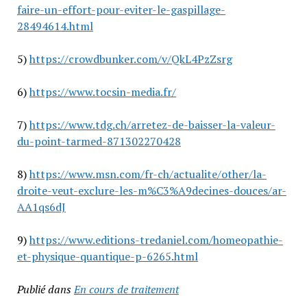
faire-un-effort-pour-eviter-le-gaspillage-
28494614.html
5)
https://crowdbunker.com/v/QkL4PzZsrg
6)
https://www.tocsin-media.fr/
7)
https://www.tdg.ch/arretez-de-baisser-la-valeur-
du-point-tarmed-871302270428
8)
https://www.msn.com/fr-ch/actualite/other/la-
droite-veut-exclure-les-m%C3%A9decines-douces/ar-
AA1qs6dJ
9)
https://www.editions-tredaniel.com/homeopathie-
et-physique-quantique-p-6265.html
Publié dans
En cours de traitement