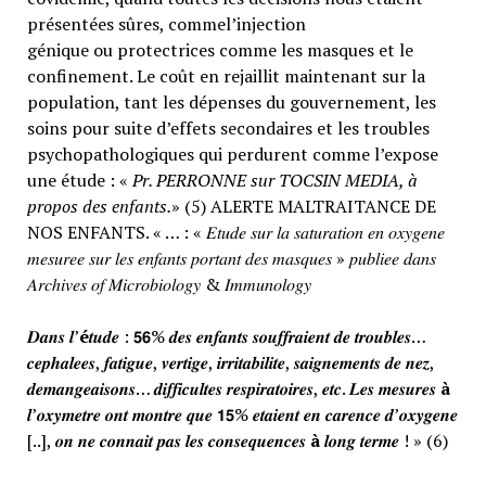
présentées sûres, commel’injection
génique ou protectrices comme les masques et le
confinement. Le coût en rejaillit maintenant sur la
population, tant les dépenses du gouvernement, les
soins pour suite d’effets secondaires et les troubles
psychopathologiques qui perdurent comme l’expose
une étude : «
Pr. PERRONNE sur TOCSIN MEDIA, à
propos des enfants.
» (5) ALERTE MALTRAITANCE DE
NOS ENFANTS. « … : « 𝐸𝑡𝑢𝑑𝑒 𝑠𝑢𝑟 𝑙𝑎 𝑠𝑎𝑡𝑢𝑟𝑎𝑡𝑖𝑜𝑛 𝑒𝑛 𝑜𝑥𝑦𝑔𝑒𝑛𝑒
𝑚𝑒𝑠𝑢𝑟𝑒𝑒 𝑠𝑢𝑟 𝑙𝑒𝑠 𝑒𝑛𝑓𝑎𝑛𝑡𝑠 𝑝𝑜𝑟𝑡𝑎𝑛𝑡 𝑑𝑒𝑠 𝑚𝑎𝑠𝑞𝑢𝑒𝑠 » 𝑝𝑢𝑏𝑙𝑖𝑒𝑒 𝑑𝑎𝑛𝑠
𝐴𝑟𝑐ℎ𝑖𝑣𝑒𝑠 𝑜𝑓 𝑀𝑖𝑐𝑟𝑜𝑏𝑖𝑜𝑙𝑜𝑔𝑦 & 𝐼𝑚𝑚𝑢𝑛𝑜𝑙𝑜𝑔𝑦
𝑫𝒂𝒏𝒔 𝒍’
é
𝒕𝒖𝒅𝒆 : 𝟱𝟲% 𝒅𝒆𝒔 𝒆𝒏𝒇𝒂𝒏𝒕𝒔 𝒔𝒐𝒖𝒇𝒇𝒓𝒂𝒊𝒆𝒏𝒕 𝒅𝒆 𝒕𝒓𝒐𝒖𝒃𝒍𝒆𝒔…
𝒄𝒆𝒑𝒉𝒂𝒍𝒆𝒆𝒔, 𝒇𝒂𝒕𝒊𝒈𝒖𝒆, 𝒗𝒆𝒓𝒕𝒊𝒈𝒆, 𝒊𝒓𝒓𝒊𝒕𝒂𝒃𝒊𝒍𝒊𝒕𝒆, 𝒔𝒂𝒊𝒈𝒏𝒆𝒎𝒆𝒏𝒕𝒔 𝒅𝒆 𝒏𝒆𝒛,
𝒅𝒆𝒎𝒂𝒏𝒈𝒆𝒂𝒊𝒔𝒐𝒏𝒔… 𝒅𝒊𝒇𝒇𝒊𝒄𝒖𝒍𝒕𝒆𝒔 𝒓𝒆𝒔𝒑𝒊𝒓𝒂𝒕𝒐𝒊𝒓𝒆𝒔, 𝒆𝒕𝒄. 𝑳𝒆𝒔 𝒎𝒆𝒔𝒖𝒓𝒆𝒔
à
𝒍’𝒐𝒙𝒚𝒎𝒆𝒕𝒓𝒆 𝒐𝒏𝒕 𝒎𝒐𝒏𝒕𝒓𝒆 𝒒𝒖𝒆 𝟭𝟱% 𝒆𝒕𝒂𝒊𝒆𝒏𝒕 𝒆𝒏 𝒄𝒂𝒓𝒆𝒏𝒄𝒆 𝒅’𝒐𝒙𝒚𝒈𝒆𝒏𝒆
[..], 𝒐𝒏 𝒏𝒆 𝒄𝒐𝒏𝒏𝒂𝒊𝒕 𝒑𝒂𝒔 𝒍𝒆𝒔 𝒄𝒐𝒏𝒔𝒆𝒒𝒖𝒆𝒏𝒄𝒆𝒔
à
𝒍𝒐𝒏𝒈 𝒕𝒆𝒓𝒎𝒆 ! » (6)