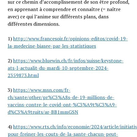
sur ce chemin d’accomplissement de son être profond,
en apprenant à comprendre et connaître (= naître
avec) ce qui l’anime sur différents plans, dans
différentes dimensions.
1)
http://www.francesoir.fr/opinions-editos/covid-19-
la-medecine-biasee-par-les-statistiques
2)
https://www.bluewin.ch/fr/infos/suisse/keystone-
ats-l-actualit-du-mardi-10-septembre-2024-
2359873.html
3)
https://www.msn.com/fr-
ch/sante/other/pr%C3%A8s-de-19-millions-de-
vaccins-contre-le-covid-ont-%C3%A9t%C3%A9-
d%C3%A9truits/ar-BB1mmGSN
4)
https://www.rts.ch/info/economie/2024/article/initiati
pour-freiner-les-couts-de-la-sante-chacun-peut-