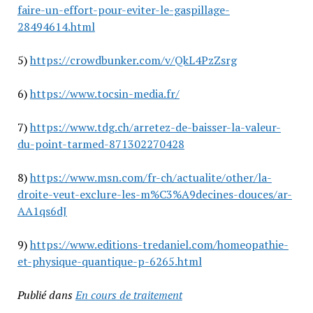
faire-un-effort-pour-eviter-le-gaspillage-
28494614.html
5)
https://crowdbunker.com/v/QkL4PzZsrg
6)
https://www.tocsin-media.fr/
7)
https://www.tdg.ch/arretez-de-baisser-la-valeur-
du-point-tarmed-871302270428
8)
https://www.msn.com/fr-ch/actualite/other/la-
droite-veut-exclure-les-m%C3%A9decines-douces/ar-
AA1qs6dJ
9)
https://www.editions-tredaniel.com/homeopathie-
et-physique-quantique-p-6265.html
Publié dans
En cours de traitement