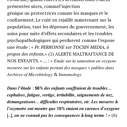
présentées sûres, commel’injection
génique ou protectrices comme les masques et le
confinement. Le coût en rejaillit maintenant sur la
population, tant les dépenses du gouvernement, les
soins pour suite d’effets secondaires et les troubles
psychopathologiques qui perdurent comme l’expose
une étude : «
Pr. PERRONNE sur TOCSIN MEDIA, à
propos des enfants.
» (5) ALERTE MALTRAITANCE DE
NOS ENFANTS. « … : « 𝐸𝑡𝑢𝑑𝑒 𝑠𝑢𝑟 𝑙𝑎 𝑠𝑎𝑡𝑢𝑟𝑎𝑡𝑖𝑜𝑛 𝑒𝑛 𝑜𝑥𝑦𝑔𝑒𝑛𝑒
𝑚𝑒𝑠𝑢𝑟𝑒𝑒 𝑠𝑢𝑟 𝑙𝑒𝑠 𝑒𝑛𝑓𝑎𝑛𝑡𝑠 𝑝𝑜𝑟𝑡𝑎𝑛𝑡 𝑑𝑒𝑠 𝑚𝑎𝑠𝑞𝑢𝑒𝑠 » 𝑝𝑢𝑏𝑙𝑖𝑒𝑒 𝑑𝑎𝑛𝑠
𝐴𝑟𝑐ℎ𝑖𝑣𝑒𝑠 𝑜𝑓 𝑀𝑖𝑐𝑟𝑜𝑏𝑖𝑜𝑙𝑜𝑔𝑦 & 𝐼𝑚𝑚𝑢𝑛𝑜𝑙𝑜𝑔𝑦
𝑫𝒂𝒏𝒔 𝒍’
é
𝒕𝒖𝒅𝒆 : 𝟱𝟲% 𝒅𝒆𝒔 𝒆𝒏𝒇𝒂𝒏𝒕𝒔 𝒔𝒐𝒖𝒇𝒇𝒓𝒂𝒊𝒆𝒏𝒕 𝒅𝒆 𝒕𝒓𝒐𝒖𝒃𝒍𝒆𝒔…
𝒄𝒆𝒑𝒉𝒂𝒍𝒆𝒆𝒔, 𝒇𝒂𝒕𝒊𝒈𝒖𝒆, 𝒗𝒆𝒓𝒕𝒊𝒈𝒆, 𝒊𝒓𝒓𝒊𝒕𝒂𝒃𝒊𝒍𝒊𝒕𝒆, 𝒔𝒂𝒊𝒈𝒏𝒆𝒎𝒆𝒏𝒕𝒔 𝒅𝒆 𝒏𝒆𝒛,
𝒅𝒆𝒎𝒂𝒏𝒈𝒆𝒂𝒊𝒔𝒐𝒏𝒔… 𝒅𝒊𝒇𝒇𝒊𝒄𝒖𝒍𝒕𝒆𝒔 𝒓𝒆𝒔𝒑𝒊𝒓𝒂𝒕𝒐𝒊𝒓𝒆𝒔, 𝒆𝒕𝒄. 𝑳𝒆𝒔 𝒎𝒆𝒔𝒖𝒓𝒆𝒔
à
𝒍’𝒐𝒙𝒚𝒎𝒆𝒕𝒓𝒆 𝒐𝒏𝒕 𝒎𝒐𝒏𝒕𝒓𝒆 𝒒𝒖𝒆 𝟭𝟱% 𝒆𝒕𝒂𝒊𝒆𝒏𝒕 𝒆𝒏 𝒄𝒂𝒓𝒆𝒏𝒄𝒆 𝒅’𝒐𝒙𝒚𝒈𝒆𝒏𝒆
[..], 𝒐𝒏 𝒏𝒆 𝒄𝒐𝒏𝒏𝒂𝒊𝒕 𝒑𝒂𝒔 𝒍𝒆𝒔 𝒄𝒐𝒏𝒔𝒆𝒒𝒖𝒆𝒏𝒄𝒆𝒔
à
𝒍𝒐𝒏𝒈 𝒕𝒆𝒓𝒎𝒆 ! » (6)