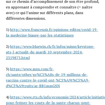
sur ce chemin d’accomplissement de son être profond,
en apprenant à comprendre et connaître (= naître
avec) ce qui l’anime sur différents plans, dans
différentes dimensions.
1)
http://www.francesoir.fr/opinions-editos/covid-19-
la-medecine-biasee-par-les-statistiques
2)
https://www.bluewin.ch/fr/infos/suisse/keystone-
ats-l-actualit-du-mardi-10-septembre-2024-
2359873.html
3)
https://www.msn.com/fr-
ch/sante/other/pr%C3%A8s-de-19-millions-de-
vaccins-contre-le-covid-ont-%C3%A9t%C3%A9-
d%C3%A9truits/ar-BB1mmGSN
4)
https://www.rts.ch/info/economie/2024/article/initiati
pour-freiner-les-couts-de-la-sante-chacun-peut-