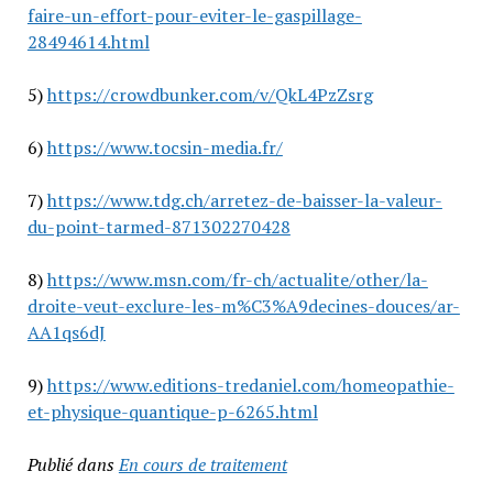
faire-un-effort-pour-eviter-le-gaspillage-
28494614.html
5)
https://crowdbunker.com/v/QkL4PzZsrg
6)
https://www.tocsin-media.fr/
7)
https://www.tdg.ch/arretez-de-baisser-la-valeur-
du-point-tarmed-871302270428
8)
https://www.msn.com/fr-ch/actualite/other/la-
droite-veut-exclure-les-m%C3%A9decines-douces/ar-
AA1qs6dJ
9)
https://www.editions-tredaniel.com/homeopathie-
et-physique-quantique-p-6265.html
Publié dans
En cours de traitement