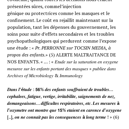
présentées sûres, commel’injection
génique ou protectrices comme les masques et le
confinement. Le coût en rejaillit maintenant sur la
population, tant les dépenses du gouvernement, les
soins pour suite d’effets secondaires et les troubles
psychopathologiques qui perdurent comme l’expose
une étude : «
Pr. PERRONNE sur TOCSIN MEDIA, à
propos des enfants.
» (5) ALERTE MALTRAITANCE DE
NOS ENFANTS. « … : « 𝐸𝑡𝑢𝑑𝑒 𝑠𝑢𝑟 𝑙𝑎 𝑠𝑎𝑡𝑢𝑟𝑎𝑡𝑖𝑜𝑛 𝑒𝑛 𝑜𝑥𝑦𝑔𝑒𝑛𝑒
𝑚𝑒𝑠𝑢𝑟𝑒𝑒 𝑠𝑢𝑟 𝑙𝑒𝑠 𝑒𝑛𝑓𝑎𝑛𝑡𝑠 𝑝𝑜𝑟𝑡𝑎𝑛𝑡 𝑑𝑒𝑠 𝑚𝑎𝑠𝑞𝑢𝑒𝑠 » 𝑝𝑢𝑏𝑙𝑖𝑒𝑒 𝑑𝑎𝑛𝑠
𝐴𝑟𝑐ℎ𝑖𝑣𝑒𝑠 𝑜𝑓 𝑀𝑖𝑐𝑟𝑜𝑏𝑖𝑜𝑙𝑜𝑔𝑦 & 𝐼𝑚𝑚𝑢𝑛𝑜𝑙𝑜𝑔𝑦
𝑫𝒂𝒏𝒔 𝒍’
é
𝒕𝒖𝒅𝒆 : 𝟱𝟲% 𝒅𝒆𝒔 𝒆𝒏𝒇𝒂𝒏𝒕𝒔 𝒔𝒐𝒖𝒇𝒇𝒓𝒂𝒊𝒆𝒏𝒕 𝒅𝒆 𝒕𝒓𝒐𝒖𝒃𝒍𝒆𝒔…
𝒄𝒆𝒑𝒉𝒂𝒍𝒆𝒆𝒔, 𝒇𝒂𝒕𝒊𝒈𝒖𝒆, 𝒗𝒆𝒓𝒕𝒊𝒈𝒆, 𝒊𝒓𝒓𝒊𝒕𝒂𝒃𝒊𝒍𝒊𝒕𝒆, 𝒔𝒂𝒊𝒈𝒏𝒆𝒎𝒆𝒏𝒕𝒔 𝒅𝒆 𝒏𝒆𝒛,
𝒅𝒆𝒎𝒂𝒏𝒈𝒆𝒂𝒊𝒔𝒐𝒏𝒔… 𝒅𝒊𝒇𝒇𝒊𝒄𝒖𝒍𝒕𝒆𝒔 𝒓𝒆𝒔𝒑𝒊𝒓𝒂𝒕𝒐𝒊𝒓𝒆𝒔, 𝒆𝒕𝒄. 𝑳𝒆𝒔 𝒎𝒆𝒔𝒖𝒓𝒆𝒔
à
𝒍’𝒐𝒙𝒚𝒎𝒆𝒕𝒓𝒆 𝒐𝒏𝒕 𝒎𝒐𝒏𝒕𝒓𝒆 𝒒𝒖𝒆 𝟭𝟱% 𝒆𝒕𝒂𝒊𝒆𝒏𝒕 𝒆𝒏 𝒄𝒂𝒓𝒆𝒏𝒄𝒆 𝒅’𝒐𝒙𝒚𝒈𝒆𝒏𝒆
[..], 𝒐𝒏 𝒏𝒆 𝒄𝒐𝒏𝒏𝒂𝒊𝒕 𝒑𝒂𝒔 𝒍𝒆𝒔 𝒄𝒐𝒏𝒔𝒆𝒒𝒖𝒆𝒏𝒄𝒆𝒔
à
𝒍𝒐𝒏𝒈 𝒕𝒆𝒓𝒎𝒆 ! » (6)