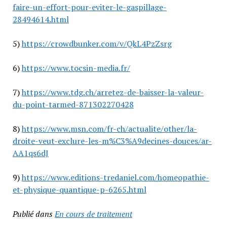
faire-un-effort-pour-eviter-le-gaspillage-
28494614.html
5)
https://crowdbunker.com/v/QkL4PzZsrg
6)
https://www.tocsin-media.fr/
7)
https://www.tdg.ch/arretez-de-baisser-la-valeur-
du-point-tarmed-871302270428
8)
https://www.msn.com/fr-ch/actualite/other/la-
droite-veut-exclure-les-m%C3%A9decines-douces/ar-
AA1qs6dJ
9)
https://www.editions-tredaniel.com/homeopathie-
et-physique-quantique-p-6265.html
Publié dans
En cours de traitement