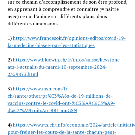
sur ce chemin d’accomplissement de son être profond,
en apprenant à comprendre et connaître (= naître
avec) ce qui l’anime sur différents plans, dans
différentes dimensions.
1)
http://www.francesoir.fr/opinions-editos/covid-19-
la-medecine-biasee-par-les-statistiques
2)
https://www.bluewin.ch/fr/infos/suisse/keystone-
ats-l-actualit-du-mardi-10-septembre-2024-
2359873.html
3)
https://www.msn.com/fr-
ch/sante/other/pr%C3%A8s-de-19-millions-de-
vaccins-contre-le-covid-ont-%C3%A9t%C3%A9-
d%C3%A9truits/ar-BB1mmGSN
4)
https://www.rts.ch/info/economie/2024/article/initiati
pour-freiner-les-couts-de-la-sante-chacun-peut-