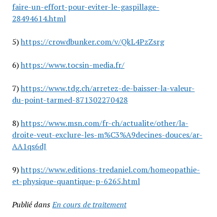
faire-un-effort-pour-eviter-le-gaspillage-
28494614.html
5)
https://crowdbunker.com/v/QkL4PzZsrg
6)
https://www.tocsin-media.fr/
7)
https://www.tdg.ch/arretez-de-baisser-la-valeur-
du-point-tarmed-871302270428
8)
https://www.msn.com/fr-ch/actualite/other/la-
droite-veut-exclure-les-m%C3%A9decines-douces/ar-
AA1qs6dJ
9)
https://www.editions-tredaniel.com/homeopathie-
et-physique-quantique-p-6265.html
Publié dans
En cours de traitement