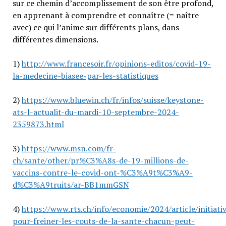
sur ce chemin d’accomplissement de son être profond,
en apprenant à comprendre et connaître (= naître
avec) ce qui l’anime sur différents plans, dans
différentes dimensions.
1)
http://www.francesoir.fr/opinions-editos/covid-19-
la-medecine-biasee-par-les-statistiques
2)
https://www.bluewin.ch/fr/infos/suisse/keystone-
ats-l-actualit-du-mardi-10-septembre-2024-
2359873.html
3)
https://www.msn.com/fr-
ch/sante/other/pr%C3%A8s-de-19-millions-de-
vaccins-contre-le-covid-ont-%C3%A9t%C3%A9-
d%C3%A9truits/ar-BB1mmGSN
4)
https://www.rts.ch/info/economie/2024/article/initiati
pour-freiner-les-couts-de-la-sante-chacun-peut-