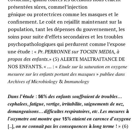
présentées sûres, commel’injection
génique ou protectrices comme les masques et le
confinement. Le coût en rejaillit maintenant sur la
population, tant les dépenses du gouvernement, les
soins pour suite d’effets secondaires et les troubles
psychopathologiques qui perdurent comme l’expose
une étude : «
Pr. PERRONNE sur TOCSIN MEDIA, à
propos des enfants.
» (5) ALERTE MALTRAITANCE DE
NOS ENFANTS. « … : « 𝐸𝑡𝑢𝑑𝑒 𝑠𝑢𝑟 𝑙𝑎 𝑠𝑎𝑡𝑢𝑟𝑎𝑡𝑖𝑜𝑛 𝑒𝑛 𝑜𝑥𝑦𝑔𝑒𝑛𝑒
𝑚𝑒𝑠𝑢𝑟𝑒𝑒 𝑠𝑢𝑟 𝑙𝑒𝑠 𝑒𝑛𝑓𝑎𝑛𝑡𝑠 𝑝𝑜𝑟𝑡𝑎𝑛𝑡 𝑑𝑒𝑠 𝑚𝑎𝑠𝑞𝑢𝑒𝑠 » 𝑝𝑢𝑏𝑙𝑖𝑒𝑒 𝑑𝑎𝑛𝑠
𝐴𝑟𝑐ℎ𝑖𝑣𝑒𝑠 𝑜𝑓 𝑀𝑖𝑐𝑟𝑜𝑏𝑖𝑜𝑙𝑜𝑔𝑦 & 𝐼𝑚𝑚𝑢𝑛𝑜𝑙𝑜𝑔𝑦
𝑫𝒂𝒏𝒔 𝒍’
é
𝒕𝒖𝒅𝒆 : 𝟱𝟲% 𝒅𝒆𝒔 𝒆𝒏𝒇𝒂𝒏𝒕𝒔 𝒔𝒐𝒖𝒇𝒇𝒓𝒂𝒊𝒆𝒏𝒕 𝒅𝒆 𝒕𝒓𝒐𝒖𝒃𝒍𝒆𝒔…
𝒄𝒆𝒑𝒉𝒂𝒍𝒆𝒆𝒔, 𝒇𝒂𝒕𝒊𝒈𝒖𝒆, 𝒗𝒆𝒓𝒕𝒊𝒈𝒆, 𝒊𝒓𝒓𝒊𝒕𝒂𝒃𝒊𝒍𝒊𝒕𝒆, 𝒔𝒂𝒊𝒈𝒏𝒆𝒎𝒆𝒏𝒕𝒔 𝒅𝒆 𝒏𝒆𝒛,
𝒅𝒆𝒎𝒂𝒏𝒈𝒆𝒂𝒊𝒔𝒐𝒏𝒔… 𝒅𝒊𝒇𝒇𝒊𝒄𝒖𝒍𝒕𝒆𝒔 𝒓𝒆𝒔𝒑𝒊𝒓𝒂𝒕𝒐𝒊𝒓𝒆𝒔, 𝒆𝒕𝒄. 𝑳𝒆𝒔 𝒎𝒆𝒔𝒖𝒓𝒆𝒔
à
𝒍’𝒐𝒙𝒚𝒎𝒆𝒕𝒓𝒆 𝒐𝒏𝒕 𝒎𝒐𝒏𝒕𝒓𝒆 𝒒𝒖𝒆 𝟭𝟱% 𝒆𝒕𝒂𝒊𝒆𝒏𝒕 𝒆𝒏 𝒄𝒂𝒓𝒆𝒏𝒄𝒆 𝒅’𝒐𝒙𝒚𝒈𝒆𝒏𝒆
[..], 𝒐𝒏 𝒏𝒆 𝒄𝒐𝒏𝒏𝒂𝒊𝒕 𝒑𝒂𝒔 𝒍𝒆𝒔 𝒄𝒐𝒏𝒔𝒆𝒒𝒖𝒆𝒏𝒄𝒆𝒔
à
𝒍𝒐𝒏𝒈 𝒕𝒆𝒓𝒎𝒆 ! » (6)