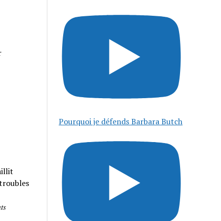
r
Pourquoi je défends Barbara Butch
llit
 troubles
𝑠