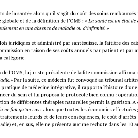
s de la santé» alors qu’il s’agit du coût des soins remboursés 
é globale et de la définition de l’OMS : «
La santé est un
état de
seulement en une absence de maladie ou d’infirmité.
»
ois juridiques et administré par santésuisse, la faîtière des cai
ommission en raison de ses coûts annuels par patient et par a
sa catégorie.
n de l’OMS, la juriste présidente de ladite commission affirma :
ladie.»
Par la suite, ce médecin fut convoqué au tribunal arbitr
 pratique de médecine intégrative, il rapporta l’histoire d’une
cer du sein et lui proposa le protocole bien connu : opératio
tion de différentes thérapies naturelles permit la guérison. A c
la ne fait qu’un cas
» alors que toutes les économies effectuées 
raitements lourds et de leurs conséquences, le coût d’arrêts
adie) et, en sus, elle ne présenta aucune rechute dans les 10 a