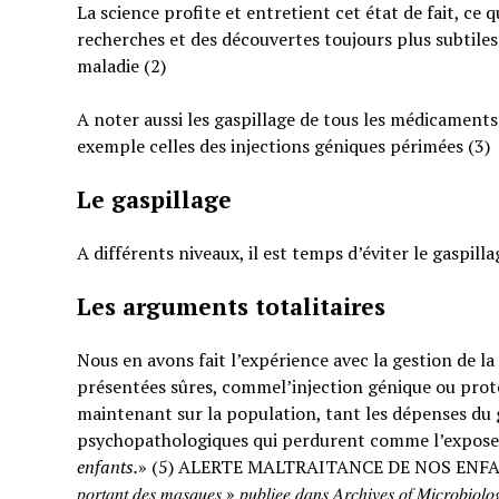
La science profite et entretient cet état de fait, ce 
recherches et des découvertes toujours plus subtiles
maladie (2)
A noter aussi les gaspillage de tous les médicaments
exemple celles des injections géniques périmées (3)
Le gaspillage
A différents niveaux, il est temps d’éviter le gaspilla
Les arguments totalitaires
Nous en avons fait l’expérience avec la gestion de l
présentées sûres, commel’injection génique ou prote
maintenant sur la population, tant les dépenses du g
psychopathologiques qui perdurent comme l’expose
enfants.
» (5) ALERTE MALTRAITANCE DE NOS ENFANTS. « … : « 𝐸𝑡𝑢𝑑𝑒 𝑠
𝑝𝑜𝑟𝑡𝑎𝑛𝑡 𝑑𝑒𝑠 𝑚𝑎𝑠𝑞𝑢𝑒𝑠 » 𝑝𝑢𝑏𝑙𝑖𝑒𝑒 𝑑𝑎𝑛𝑠 𝐴𝑟𝑐ℎ𝑖𝑣𝑒𝑠 𝑜𝑓 𝑀𝑖𝑐𝑟𝑜𝑏𝑖𝑜