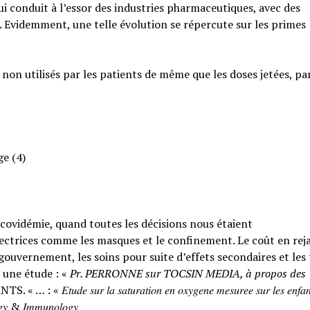
qui conduit à l’essor des industries pharmaceutiques, avec des
. Evidemment, une telle évolution se répercute sur les primes
 non utilisés par les patients de même que les doses jetées, pa
ge (4)
a covidémie, quand toutes les décisions nous étaient
ctrices comme les masques et le confinement. Le coût en rejai
ouvernement, les soins pour suite d’effets secondaires et les
 une étude : «
Pr. PERRONNE sur TOCSIN MEDIA, à propos des
𝑟 𝑙𝑎 𝑠𝑎𝑡𝑢𝑟𝑎𝑡𝑖𝑜𝑛 𝑒𝑛 𝑜𝑥𝑦𝑔𝑒𝑛𝑒 𝑚𝑒𝑠𝑢𝑟𝑒𝑒 𝑠𝑢𝑟 𝑙𝑒𝑠 𝑒𝑛𝑓𝑎𝑛
𝑙𝑜𝑔𝑦 & 𝐼𝑚𝑚𝑢𝑛𝑜𝑙𝑜𝑔𝑦