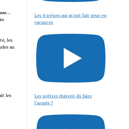
𝒊𝒔𝒐𝒏𝒔…
Les 4 scènes qui m'ont fait peur en
𝒆𝒔
vacances
té, les
tudes au
it les
Les prêtres doivent-ils faire
l'armée ?