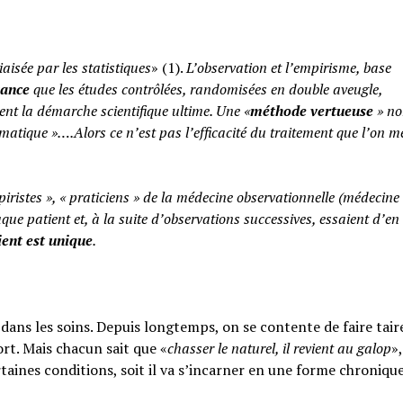
iaisée par les statistiques
» (1).
L’observation et l’empirisme, base
yance
que les études contrôlées, randomisées en double aveugle,
ent la démarche scientifique ultime. Une «
méthode vertueuse
» no
atique »….Alors ce n’est pas l’efficacité du traitement que l’on m
piristes », « praticiens » de la médecine observationnelle (médecine
aque patient et, à la suite d’observations successives, essaient d’en 
ent est unique
.
ans les soins. Depuis longtemps, on se contente de faire taire
rt. Mais chacun sait que «
chasser le naturel, il revient au galop
»,
rtaines conditions, soit il va s’incarner en une forme chroniqu