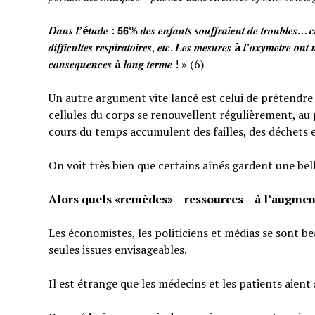
𝑫𝒂𝒏𝒔 𝒍’
é
𝒕𝒖𝒅𝒆 : 𝟱𝟲% 𝒅𝒆𝒔 𝒆𝒏𝒇𝒂𝒏𝒕𝒔 𝒔𝒐𝒖𝒇𝒇𝒓𝒂𝒊𝒆𝒏𝒕 𝒅𝒆 𝒕𝒓𝒐𝒖𝒃𝒍𝒆𝒔… 𝒄𝒆
𝒅𝒊𝒇𝒇𝒊𝒄𝒖𝒍𝒕𝒆𝒔 𝒓𝒆𝒔𝒑𝒊𝒓𝒂𝒕𝒐𝒊𝒓𝒆𝒔, 𝒆𝒕𝒄. 𝑳𝒆𝒔 𝒎𝒆𝒔𝒖𝒓𝒆𝒔
à
𝒍’𝒐𝒙𝒚𝒎𝒆𝒕𝒓𝒆 𝒐𝒏𝒕 
𝒄𝒐𝒏𝒔𝒆𝒒𝒖𝒆𝒏𝒄𝒆𝒔
à
𝒍𝒐𝒏𝒈 𝒕𝒆𝒓𝒎𝒆 ! » (6)
Un autre argument vite lancé est celui de prétendre qu
cellules du corps se renouvellent régulièrement, au p
cours du temps accumulent des failles, des déchets 
On voit très bien que certains aînés gardent une bel
Alors quels «remèdes» – ressources – à l’augmen
Les économistes, les politiciens et médias se sont b
seules issues envisageables.
Il est étrange que les médecins et les patients aient 