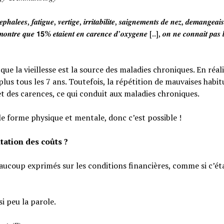
𝒉𝒂𝒍𝒆𝒆𝒔, 𝒇𝒂𝒕𝒊𝒈𝒖𝒆, 𝒗𝒆𝒓𝒕𝒊𝒈𝒆, 𝒊𝒓𝒓𝒊𝒕𝒂𝒃𝒊𝒍𝒊𝒕𝒆, 𝒔𝒂𝒊𝒈𝒏𝒆𝒎𝒆𝒏𝒕𝒔 𝒅𝒆 𝒏𝒆𝒛, 𝒅𝒆𝒎𝒂𝒏𝒈𝒆𝒂
𝒐𝒏𝒕𝒓𝒆 𝒒𝒖𝒆 𝟭𝟱% 𝒆𝒕𝒂𝒊𝒆𝒏𝒕 𝒆𝒏 𝒄𝒂𝒓𝒆𝒏𝒄𝒆 𝒅’𝒐𝒙𝒚𝒈𝒆𝒏𝒆 [..], 𝒐𝒏 𝒏𝒆 𝒄𝒐𝒏𝒏𝒂𝒊𝒕 𝒑𝒂𝒔 𝒍
e la vieillesse est la source des maladies chroniques. En réali
lus tous les 7 ans. Toutefois, la répétition de mauvaises habi
et des carences, ce qui conduit aux maladies chroniques.
le forme physique et mentale, donc c’est possible !
tation des coûts ?
eaucoup exprimés sur les conditions financières, comme si c’éta
si peu la parole.