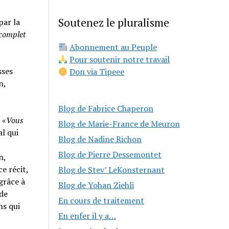
Soutenez le pluralisme
par la
 complet
Abonnement au Peuple
Pour soutenir notre travail
sses
Don via Tipeee
n,
Blog de Fabrice Chaperon
 «
Vous
Blog de Marie-France de Meuron
al qui
Blog de Nadine Richon
Blog de Pierre Dessemontet
n,
e récit,
Blog de Stev’ LeKonsternant
grâce à
Blog de Yohan Ziehli
 de
En cours de traitement
ns qui
En enfer il y a…