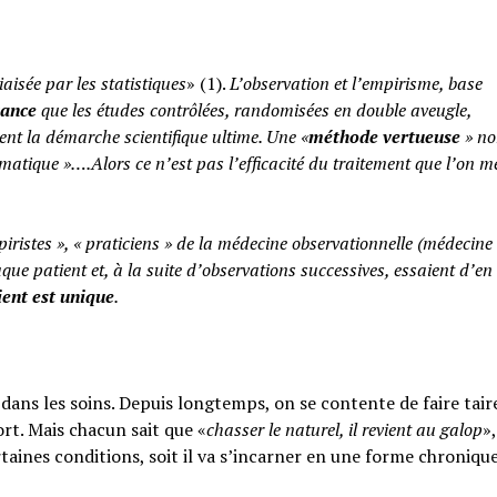
iaisée par les statistiques
» (1).
L’observation et l’empirisme, base
yance
que les études contrôlées, randomisées en double aveugle,
ent la démarche scientifique ultime. Une «
méthode vertueuse
» no
atique »….Alors ce n’est pas l’efficacité du traitement que l’on m
piristes », « praticiens » de la médecine observationnelle (médecine
aque patient et, à la suite d’observations successives, essaient d’en 
ent est unique
.
ans les soins. Depuis longtemps, on se contente de faire taire
rt. Mais chacun sait que «
chasser le naturel, il revient au galop
»,
rtaines conditions, soit il va s’incarner en une forme chroniqu