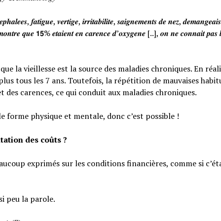
𝒉𝒂𝒍𝒆𝒆𝒔, 𝒇𝒂𝒕𝒊𝒈𝒖𝒆, 𝒗𝒆𝒓𝒕𝒊𝒈𝒆, 𝒊𝒓𝒓𝒊𝒕𝒂𝒃𝒊𝒍𝒊𝒕𝒆, 𝒔𝒂𝒊𝒈𝒏𝒆𝒎𝒆𝒏𝒕𝒔 𝒅𝒆 𝒏𝒆𝒛, 𝒅𝒆𝒎𝒂𝒏𝒈𝒆𝒂
𝒐𝒏𝒕𝒓𝒆 𝒒𝒖𝒆 𝟭𝟱% 𝒆𝒕𝒂𝒊𝒆𝒏𝒕 𝒆𝒏 𝒄𝒂𝒓𝒆𝒏𝒄𝒆 𝒅’𝒐𝒙𝒚𝒈𝒆𝒏𝒆 [..], 𝒐𝒏 𝒏𝒆 𝒄𝒐𝒏𝒏𝒂𝒊𝒕 𝒑𝒂𝒔 𝒍
e la vieillesse est la source des maladies chroniques. En réali
lus tous les 7 ans. Toutefois, la répétition de mauvaises habi
et des carences, ce qui conduit aux maladies chroniques.
le forme physique et mentale, donc c’est possible !
tation des coûts ?
eaucoup exprimés sur les conditions financières, comme si c’éta
si peu la parole.