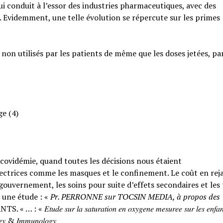
qui conduit à l’essor des industries pharmaceutiques, avec des
. Evidemment, une telle évolution se répercute sur les primes
 non utilisés par les patients de même que les doses jetées, pa
ge (4)
a covidémie, quand toutes les décisions nous étaient
ctrices comme les masques et le confinement. Le coût en rejai
ouvernement, les soins pour suite d’effets secondaires et les
 une étude : «
Pr. PERRONNE sur TOCSIN MEDIA, à propos des
𝑟 𝑙𝑎 𝑠𝑎𝑡𝑢𝑟𝑎𝑡𝑖𝑜𝑛 𝑒𝑛 𝑜𝑥𝑦𝑔𝑒𝑛𝑒 𝑚𝑒𝑠𝑢𝑟𝑒𝑒 𝑠𝑢𝑟 𝑙𝑒𝑠 𝑒𝑛𝑓𝑎𝑛
𝑙𝑜𝑔𝑦 & 𝐼𝑚𝑚𝑢𝑛𝑜𝑙𝑜𝑔𝑦