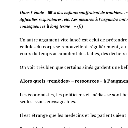
𝑫𝒂𝒏𝒔 𝒍’
é
𝒕𝒖𝒅𝒆 : 𝟱𝟲% 𝒅𝒆𝒔 𝒆𝒏𝒇𝒂𝒏𝒕𝒔 𝒔𝒐𝒖𝒇𝒇𝒓𝒂𝒊𝒆𝒏𝒕 𝒅𝒆 𝒕𝒓𝒐𝒖𝒃𝒍𝒆𝒔… 𝒄𝒆
𝒅𝒊𝒇𝒇𝒊𝒄𝒖𝒍𝒕𝒆𝒔 𝒓𝒆𝒔𝒑𝒊𝒓𝒂𝒕𝒐𝒊𝒓𝒆𝒔, 𝒆𝒕𝒄. 𝑳𝒆𝒔 𝒎𝒆𝒔𝒖𝒓𝒆𝒔
à
𝒍’𝒐𝒙𝒚𝒎𝒆𝒕𝒓𝒆 𝒐𝒏𝒕 
𝒄𝒐𝒏𝒔𝒆𝒒𝒖𝒆𝒏𝒄𝒆𝒔
à
𝒍𝒐𝒏𝒈 𝒕𝒆𝒓𝒎𝒆 ! » (6)
Un autre argument vite lancé est celui de prétendre qu
cellules du corps se renouvellent régulièrement, au p
cours du temps accumulent des failles, des déchets 
On voit très bien que certains aînés gardent une bel
Alors quels «remèdes» – ressources – à l’augmen
Les économistes, les politiciens et médias se sont b
seules issues envisageables.
Il est étrange que les médecins et les patients aient 