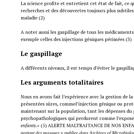
La science profite et entretient cet état de fait, ce 
recherches et des découvertes toujours plus subtiles
maladie (2)
A noter aussi les gaspillage de tous les médicaments
exemple celles des injections géniques périmées (3)
Le gaspillage
A différents niveaux, il est temps d’éviter le gaspilla
Les arguments totalitaires
Nous en avons fait l’expérience avec la gestion de l
présentées sûres, commel’injection génique ou prote
maintenant sur la population, tant les dépenses du g
psychopathologiques qui perdurent comme l’expose
enfants.
» (5) ALERTE MALTRAITANCE DE NOS ENFANTS. « … : « 𝐸𝑡𝑢𝑑𝑒 𝑠
𝑝𝑜𝑟𝑡𝑎𝑛𝑡 𝑑𝑒𝑠 𝑚𝑎𝑠𝑞𝑢𝑒𝑠 » 𝑝𝑢𝑏𝑙𝑖𝑒𝑒 𝑑𝑎𝑛𝑠 𝐴𝑟𝑐ℎ𝑖𝑣𝑒𝑠 𝑜𝑓 𝑀𝑖𝑐𝑟𝑜𝑏𝑖𝑜