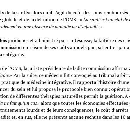
s de la santé» alors qu’il s’agit du coût des soins remboursés 
é globale et de la définition de l’OMS : «
La santé est un
état de
seulement en une absence de maladie ou d’infirmité.
»
ois juridiques et administré par santésuisse, la faîtière des cai
ommission en raison de ses coûts annuels par patient et par a
sa catégorie.
n de l’OMS, la juriste présidente de ladite commission affirma :
ladie.»
Par la suite, ce médecin fut convoqué au tribunal arbitr
 pratique de médecine intégrative, il rapporta l’histoire d’une
cer du sein et lui proposa le protocole bien connu : opératio
tion de différentes thérapies naturelles permit la guérison. A c
la ne fait qu’un cas
» alors que toutes les économies effectuées 
raitements lourds et de leurs conséquences, le coût d’arrêts
adie) et, en sus, elle ne présenta aucune rechute dans les 10 a