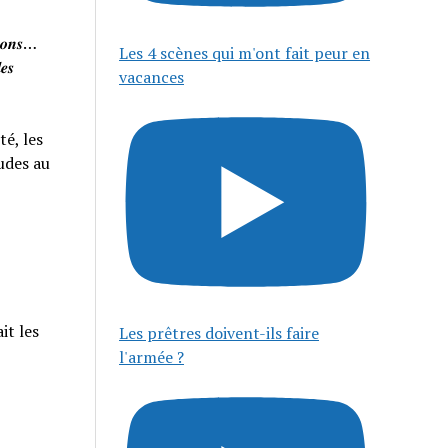
𝒊𝒔𝒐𝒏𝒔…
Les 4 scènes qui m'ont fait peur en
𝒆𝒔
vacances
té, les
tudes au
it les
Les prêtres doivent-ils faire
l'armée ?