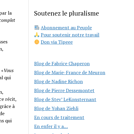
Soutenez le pluralisme
par la
 complet
Abonnement au Peuple
Pour soutenir notre travail
sses
Don via Tipeee
n,
Blog de Fabrice Chaperon
 «
Vous
Blog de Marie-France de Meuron
al qui
Blog de Nadine Richon
Blog de Pierre Dessemontet
n,
e récit,
Blog de Stev’ LeKonsternant
grâce à
Blog de Yohan Ziehli
 de
En cours de traitement
ns qui
En enfer il y a…