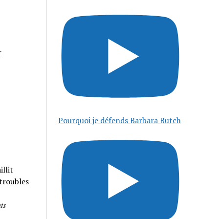
r
Pourquoi je défends Barbara Butch
llit
 troubles
𝑠